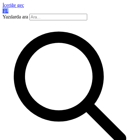
İçeriğe geç
FL
Yazılarda ara