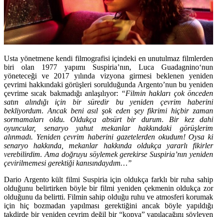
Usta yönetmene kendi filmografisi içindeki en unutulmaz filmlerden
biri olan 1977 yapımı Suspiria’nın,
Luca Guadagnino
‘nun
yöneteceği ve 2017 yılında vizyona girmesi beklenen yeniden
çevrimi hakkındaki görüşleri sorulduğunda Argento’nun bu yeniden
çevrime sıcak bakmadığı anlaşılıyor:
“Filmin hakları çok önceden
satın alındığı için bir süredir bu yeniden çevrim haberini
bekliyordum. Ancak beni asıl şok eden şey fikrimi hiçbir zaman
sormamaları oldu. Oldukça absürt bir durum. Bir kez dahi
oyuncular, senaryo yahut mekanlar hakkındaki görüşlerim
alınmadı. Yeniden çevrim haberini gazetelerden okudum! Oysa ki
senaryo hakkında, mekanlar hakkında oldukça yararlı fikirler
verebilirdim. Ama doğruyu söylemek gerekirse Suspiria’nın yeniden
çevirilmemesi gerektiği kanısındaydım…”
Dario Argento kült filmi Suspiria için oldukça farklı bir ruha sahip
olduğunu belirtirken böyle bir filmi yeniden çekmenin oldukça zor
olduğunu da belirtti. Filmin sahip olduğu ruhu ve atmosferi korumak
için hiç bozmadan yapılması gerektiğini ancak böyle yapıldığı
takdirde bir yeniden çevrim değil bir “kopya” yapılacağını söyleyen