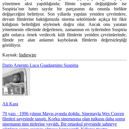
yönetmen aksi yapıldığında; filmin yapısı değiştiğinde ise
Suspiria’nın hatırı sayılır bir parçasının da onunla birlikte
değişeceğini belirtiyor. Son yıllarda yapılan yeniden çevrimlere,
devam filmlerine baktığımızda sinema sektöründe açıkça bir fikir
kıtlığının belirdiğini söylemek doğru olur. Ancak onu yaratan
yönetmenin ellerinde değerlenen, zamanının en iyilerinden Suspiria
gibi onlarca örnek verilecek kült filmlerin yeniden çevrimlerinde,
filmde yer alan anlamın kaybolarak filmlerin değersizleştiği
görülüyor.
Kaynak:
Indiewire
Dario Argento
Luca Guadagnino
Suspiria
Ali Kara
79 yazı
·
1996 yılının Mayıs ayında doğdu. Sinemayla Wes Craven
filmleri sayesinde tanıştı. Korku sinemasına olan tutkusu daha sonra
sinemanın tüm türlerine yayıldı. Bir ortaokul piyesinde sahneye