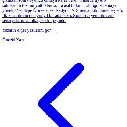
çıktıktan sonra oyuncu olmaya karar verdi. Yıllarca tiyatro
sahnesinin tozunu yuttuktan sonra asıl tutkunu olduğu sinemaya
yönelip Yeditepe Üniversitesi Radyo TV Sinema bölümüne başladı.
İlk kısa filmini de aynı yıl burada çekti. Şimdi ise yeni filmlerin,
senaryoların ve hikayelerin peşinde.
Yazarın diğer yazılarını gör →
Önceki Yazı