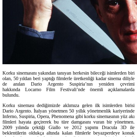
Korku sinemasını yakından tanıyan herkesin bileceği isimlerden biri
olan, 50 yıldan beri yaptığı filmlerle üretkenliği kadar sinema diliyle
de anılan Dario Argento Suspiria’nın yeniden çevrimi
hakkında Locarno Film Festivali’nde önemli açıklamalarda
bulundu.
Korku sineması dediğimizde aklımıza gelen ilk isimlerden birisi
Dario Argento
. İtalyan yönetmen 50 yıllık yönetmenlik kariyerinde
Inferno
,
Suspiria
,
Opera
,
Phenomena
gibi korku sinemasının yüz akı
filmleri hayata geçirerek bu türe damgasını vuran bir yönetmen.
2009 yılında çektiği
Giallo
ve 2012 yapımı
Dracula 3D
ile
beklentilerin oldukça altında kalan filmlerle beyazperdeye konuk