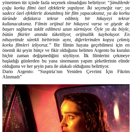
yönetmen tür içinde fazla seçenek olmadığını belirtiyor:
“Şimdilerde
çoğu korku filmi özel efektlerle yapılıyor. İki seçeneğiz var; ya
sadece özel efektlerle donatılmış bir film yapacaksınız, ya da korku
türünde defalarca tekrar edilmiş bir hikayeyi tekrar
kullanacaksınız. Filmin orijinal bir hikayesi varsa ve gişede de
başarı sağlarsa taklit edilmesi uzun sürmüyor. Öyle ya da böyle,
bütün fikirler anında tüketiliyor, orijinallik kayboluyor. En
nihayetinde sürekli birbirinin aynı, diğerlerinden kopya çekmiş
korku filmleri izliyoruz.”
Bir filmin hayata geçebilmesi için en
önemli iki şeyin bütçe ve fikir olduğunu belirten Argento bu kuralın
hiçbir zaman değişmediğini söylüyor. İlk filmlerini çekmeye
başladığı günlerden bu yana sinemanın yapım şirketlerinin elinde
olduğunu ve her şeyin para ile alakalı olduğunu belirtiyor.
Dario Argento: “Suspiria’nın Yeniden Çevrimi İçin Fikrim
Alınmadı”