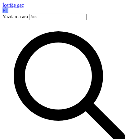
İçeriğe geç
FL
Yazılarda ara