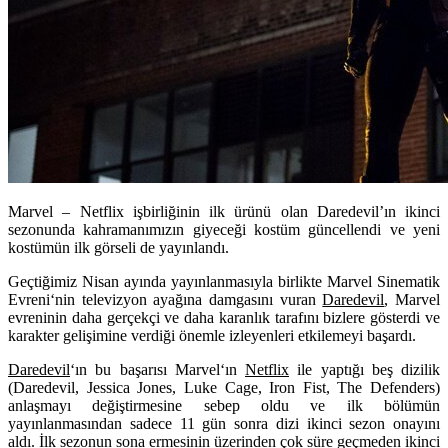
Marvel – Netflix işbirliğinin ilk ürünü olan Daredevil’ın ikinci
sezonunda kahramanımızın giyeceği kostüm güncellendi ve yeni
kostümün ilk görseli de yayınlandı.
Geçtiğimiz Nisan ayında yayınlanmasıyla birlikte
Marvel Sinematik
Evreni
‘nin televizyon ayağına damgasını vuran
Daredevil
,
Marvel
evreninin daha gerçekçi ve daha karanlık tarafını bizlere gösterdi ve
karakter gelişimine verdiği önemle izleyenleri etkilemeyi başardı.
Daredevil
‘ın bu başarısı
Marvel
‘ın
Netflix
ile yaptığı beş dizilik
(Daredevil, Jessica Jones, Luke Cage, Iron Fist, The Defenders)
anlaşmayı değiştirmesine sebep oldu ve ilk bölümün
yayınlanmasından sadece 11 gün sonra dizi ikinci sezon onayını
aldı. İlk sezonun sona ermesinin üzerinden çok süre geçmeden ikinci