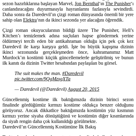
sezon hazırlıklarına başlayan
Marvel
,
Jon Bernthal
‘ın
The Punisher
‘ı
canlandıracağını duyurmasıyla hayranlarını fazlasıyla sevindirdi.
Daha sonra da Daredevil’ın çizgi roman dünyasında önemli bir yere
sahip olan
Elektra
‘nın da ikinci sezonda yer alacağını öğrendik.
Çizgi roman okuyucularının bildiği üzere The Punisher, Hell’s
Kitchen’ı temizlemek adına suçluları hapse göndermek yerine
öldürmeyi tercih eden bir antikahraman olduğu için pek çok kez
Daredevil ile karşı karşıya geldi. İşte bu büyük kapışma dizinin
ikinci sezonunda gerçekleşmeden önce, kahramanımız Matt
Murdock’ın kostümü küçük güncellemelerle geliştirilmiş ve bunun
ilk kanıtı da dizinin Twitter hesabından paylaşılan bu görsel.
The suit makes the man.
#Daredevil
pic.twitter.com/9QgMzxgXTa
— Daredevil (@Daredevil)
August 20, 2015
Güncellenmiş kostüme ilk baktığımızda dizinin birinci sezon
finalinde gördüğümüz kırmızı kostüme oldukça benzer olduğunu
görüyoruz. Ancak dikkatlice baktığımızda kostümün yüz kısmının
kırmızı yerine siyaha dönüştüğünü ve kostümün diğer kısımlarında
da siyah rengin daha çok kullanıldığı görülmekte.
Daredevil’ın Güncellenmiş Kostümüne İlk Bakış