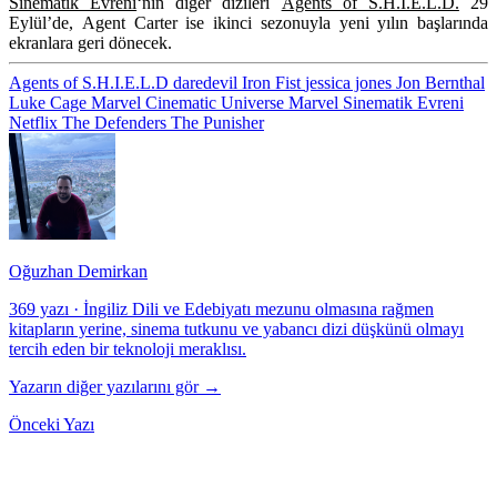
Sinematik Evreni
‘nin diğer dizileri
Agents of S.H.I.E.L.D.
29
Eylül’de,
Agent Carter
ise ikinci sezonuyla yeni yılın başlarında
ekranlara geri dönecek.
Agents of S.H.I.E.L.D
daredevil
Iron Fist
jessica jones
Jon Bernthal
Luke Cage
Marvel Cinematic Universe
Marvel Sinematik Evreni
Netflix
The Defenders
The Punisher
Oğuzhan Demirkan
369 yazı
·
İngiliz Dili ve Edebiyatı mezunu olmasına rağmen
kitapların yerine, sinema tutkunu ve yabancı dizi düşkünü olmayı
tercih eden bir teknoloji meraklısı.
Yazarın diğer yazılarını gör →
Önceki Yazı