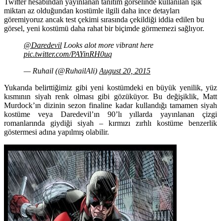
Twitter hesabından yayınlanan tanıtım görselinde kullanılan ışık
miktarı az olduğundan kostümle ilgili daha ince detayları
göremiyoruz ancak test çekimi sırasında çekildiği iddia edilen bu
görsel, yeni kostümü daha rahat bir biçimde görmemezi sağlıyor.
@Daredevil
Looks alot more vibrant here
pic.twitter.com/PAYinRH0uq
— Ruhail (@RuhailAli)
August 20, 2015
Yukarıda belirttiğimiz gibi yeni kostümdeki en büyük yenilik, yüz
kısmının siyah renk olması gibi gözüküyor. Bu değişiklik, Matt
Murdock’ın dizinin sezon finaline kadar kullandığı tamamen siyah
kostüme veya Daredevil’ın 90’lı yıllarda yayınlanan çizgi
romanlarında giydiği siyah – kırmızı zırhlı kostüme benzerlik
göstermesi adına yapılmış olabilir.