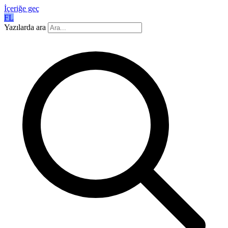
İçeriğe geç
FL
Yazılarda ara