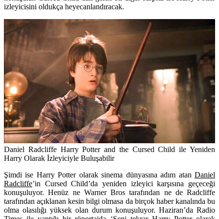
izleyicisini oldukça heyecanlandıracak.
Daniel Radcliffe Harry Potter and the Cursed Child ile Yeniden
Harry Olarak İzleyiciyle Buluşabilir
Şimdi ise Harry Potter olarak sinema dünyasına adım atan
Daniel
Radcliffe
’in Cursed Child’da yeniden izleyici karşısına geçeceği
konuşuluyor. Henüz ne Warner Bros tarafından ne de Radcliffe
tarafından açıklanan kesin bilgi olmasa da birçok haber kanalında bu
olma olasılığı yüksek olan durum konuşuluyor. Haziran’da Radio
Times ile yaptığı bir
röportajda
‘Seni tekrar Harry Potter olarak