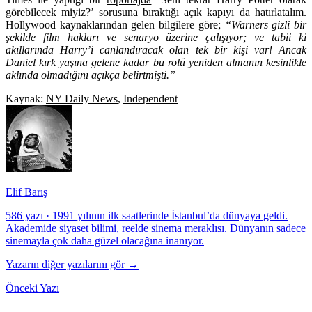
görebilecek miyiz?’ sorusuna bıraktığı açık kapıyı da hatırlatalım.
Hollywood kaynaklarından gelen bilgilere göre;
“Warners gizli bir
şekilde film hakları ve senaryo üzerine çalışıyor; ve tabii ki
akıllarında Harry’i canlandıracak olan tek bir kişi var! Ancak
Daniel kırk yaşına gelene kadar bu rolü yeniden almanın kesinlikle
aklında olmadığını açıkça belirtmişti.”
Kaynak:
NY Daily News
,
Independent
Elif Barış
586 yazı
·
1991 yılının ilk saatlerinde İstanbul’da dünyaya geldi.
Akademide siyaset bilimi, reelde sinema meraklısı. Dünyanın sadece
sinemayla çok daha güzel olacağına inanıyor.
Yazarın diğer yazılarını gör →
Önceki Yazı