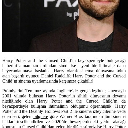
Harry Potter and the Cursed Child’ın beyazperdeyle buluşacağı
haberini almamızın ardından şimdi ise yeni bir ihtimalle daha
heyecanlanmaya başladık. Harry olarak sinema dünyasına adım
atan başarılı oyuncu Daniel Radcliffe Harry Potter and the Cursed
Child’ın sinema uyarlamasında karşımıza çıkabilir!
Prömiyerini Temmuz ayında İngiltere’de gerçekleştiren; sinemayla
2001 yılında buluşan Harry Potter’ın sihirli dünyasının devamı
niteliğinde olan Harry Potter and the Cursed Child’ın da
beyazperdeyle buluşma ihtimalinin olduğunu öğrenmiştik. Harry
Potter and the Deathly Hollows Part 2 ile sinema izleyicilerine veda
eden seri, gelen
bilgilere
göre Warner Bros tarafından tüm sinema
hakları tescillendirilen ve 2020’de beyazperdedeki yerini alacağı
konuşulan Cursed Child’dan gelen bir diğer sürpriz ise Harry Potter