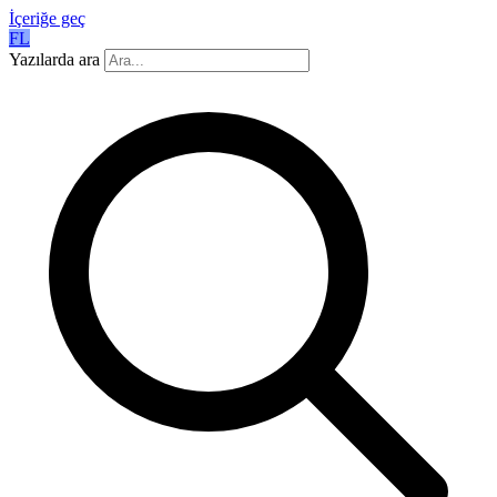
İçeriğe geç
FL
Yazılarda ara