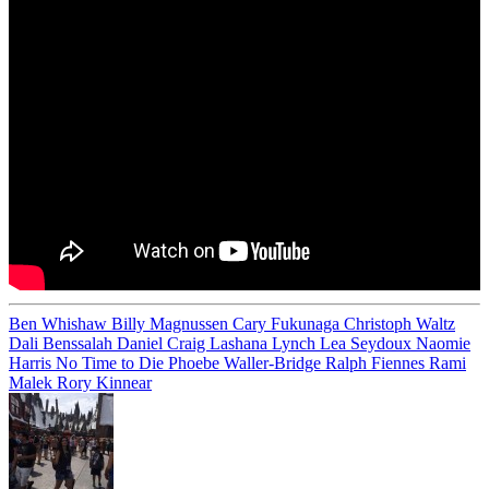
Ben Whishaw
Billy Magnussen
Cary Fukunaga
Christoph Waltz
Dali Benssalah
Daniel Craig
Lashana Lynch
Lea Seydoux
Naomie
Harris
No Time to Die
Phoebe Waller-Bridge
Ralph Fiennes
Rami
Malek
Rory Kinnear