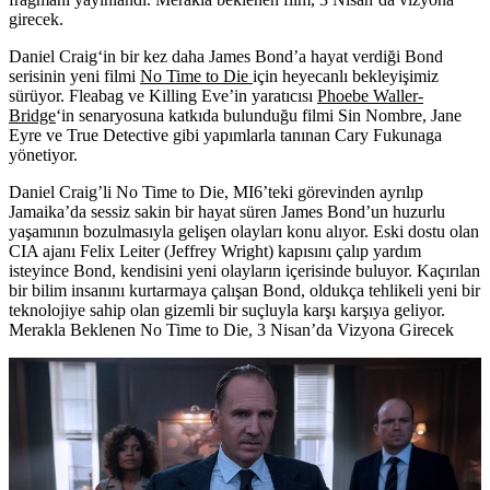
girecek.
Daniel Craig
‘in bir kez daha James Bond’a hayat verdiği Bond
serisinin yeni filmi
No Time to Die
için heyecanlı bekleyişimiz
sürüyor. Fleabag ve Killing Eve’in yaratıcısı
Phoebe Waller-
Bridge
‘in senaryosuna katkıda bulunduğu filmi Sin Nombre, Jane
Eyre ve True Detective gibi yapımlarla tanınan
Cary Fukunaga
yönetiyor.
Daniel Craig’li No Time to Die, MI6’teki görevinden ayrılıp
Jamaika’da sessiz sakin bir hayat süren James Bond’un huzurlu
yaşamının bozulmasıyla gelişen olayları konu alıyor. Eski dostu olan
CIA ajanı Felix Leiter (Jeffrey Wright) kapısını çalıp yardım
isteyince Bond, kendisini yeni olayların içerisinde buluyor. Kaçırılan
bir bilim insanını kurtarmaya çalışan Bond, oldukça tehlikeli yeni bir
teknolojiye sahip olan gizemli bir suçluyla karşı karşıya geliyor.
Merakla Beklenen No Time to Die, 3 Nisan’da Vizyona Girecek