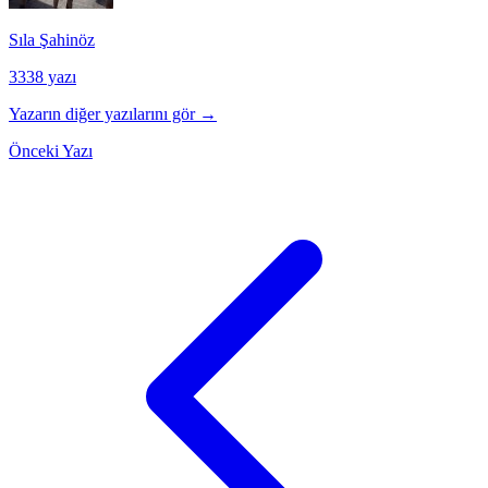
Sıla Şahinöz
3338 yazı
Yazarın diğer yazılarını gör →
Önceki Yazı