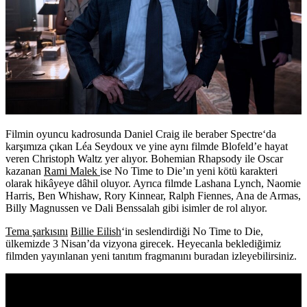
Filmin oyuncu kadrosunda Daniel Craig ile beraber
Spectre
‘da
karşımıza çıkan
Léa Seydoux
ve yine aynı filmde Blofeld’e hayat
veren
Christoph Waltz
yer alıyor. Bohemian Rhapsody ile Oscar
kazanan
Rami Malek
ise No Time to Die’ın yeni kötü karakteri
olarak hikâyeye dâhil oluyor. Ayrıca filmde
Lashana Lynch, Naomie
Harris, Ben Whishaw, Rory Kinnear, Ralph Fiennes, Ana de Armas,
Billy Magnussen
ve
Dali Benssalah
gibi isimler de rol alıyor.
Tema şarkısını
Billie Eilish
‘in seslendirdiği No Time to Die,
ülkemizde
3 Nisan
’da vizyona girecek. Heyecanla beklediğimiz
filmden yayınlanan yeni tanıtım fragmanını buradan izleyebilirsiniz.