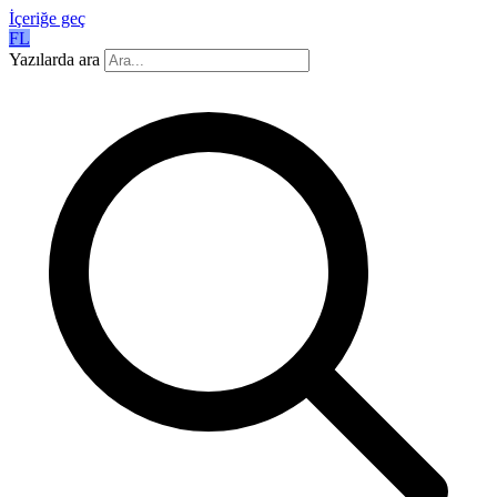
İçeriğe geç
FL
Yazılarda ara