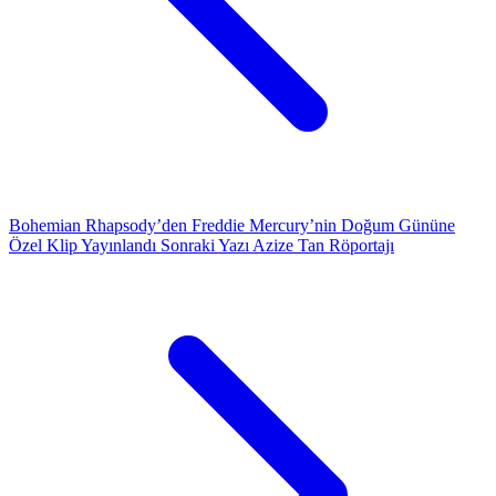
Bohemian Rhapsody’den Freddie Mercury’nin Doğum Gününe
Özel Klip Yayınlandı
Sonraki Yazı
Azize Tan Röportajı