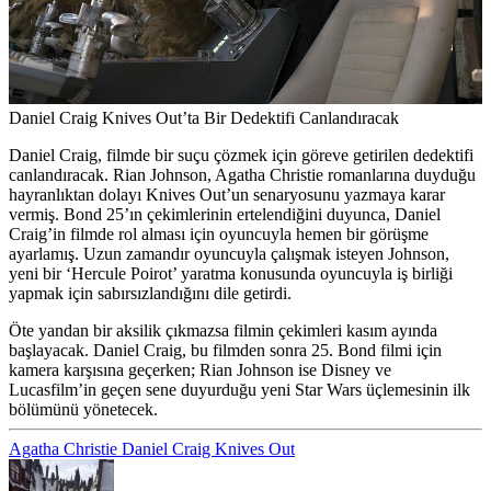
Daniel Craig Knives Out’ta Bir Dedektifi Canlandıracak
Daniel Craig, filmde bir suçu çözmek için göreve getirilen dedektifi
canlandıracak. Rian Johnson, Agatha Christie romanlarına duyduğu
hayranlıktan dolayı Knives Out’un senaryosunu yazmaya karar
vermiş. Bond 25’ın çekimlerinin ertelendiğini duyunca, Daniel
Craig’in filmde rol alması için oyuncuyla hemen bir görüşme
ayarlamış. Uzun zamandır oyuncuyla çalışmak isteyen Johnson,
yeni bir ‘Hercule Poirot’ yaratma konusunda oyuncuyla iş birliği
yapmak için sabırsızlandığını dile getirdi.
Öte yandan bir aksilik çıkmazsa filmin çekimleri kasım ayında
başlayacak. Daniel Craig, bu filmden sonra 25. Bond filmi için
kamera karşısına geçerken; Rian Johnson ise Disney ve
Lucasfilm’in geçen sene duyurduğu yeni Star Wars üçlemesinin ilk
bölümünü yönetecek.
Agatha Christie
Daniel Craig
Knives Out