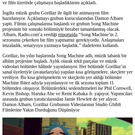
ve film üzerinde çalışmaya başladıklarını açıkladı.
İngiliz müzik grubu
Gorillaz
ile ilgili bir animasyon film
hazırlanıyor. Açıklamayı grubun kurucularından
Damon Albarn
yaptı. Filmin çalışmalarına başlandı ve grubun
Song
Machine
projesinin bir sonraki bölümüyle beraber tamamlanmış olacak.
Albarn, Radio.com’a verdiği
röportajda
“Song Machine’in 2.
sezonunu çekerken bir film yapmamız gerekiyordu. Anlaşmaları
imzaladık, senaryoyu yazmaya başladık.” ifadelerini kullandı.
Gorillaz, bu yılın başlarında Song Machine adlı, müzik tabanlı bir
albüm projesine başladı. Aylık olarak tekli parçalar ve müzik
videoları bölümler hâlinde yayınlanıyor. Her bölümde Gorillaz’ın
sanal üyeleriyle (avatarlarıyla) yapılan kısa görüşmelere, skeçlere yer
veriliyor. Bu kısa görüşmelerin ve skeçlerin yer aldığı bölümler
Machine Bitez
adıyla yayınlanıyor ve ilk sezonu toplam 11
bölümden oluşuyor. Bölümlerdeki seslendirmeleri ise
Phil Cornwell,
Kevin Bishop, Haruka Abe
ve
Remi Kabaka Jr.
yapıyor. Yapımcıları
arasında grubun yaratıcılarından
Jamie Hewlett
de yer alıyor.
Damon Albarn, Gorillaz Grubunun Videolarının Studio Ghibli
Filmlerine Yakın Durduğunu Düşünüyor