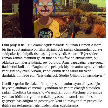
Film projesi ile ilgili olarak açıklamalarda bulunan Damon Albarn,
bir tür soyut animasyon film fikrinin çok pahalı olmasından dolayı
stüdyolar için büyük risk taşıdığını söyledi. Albarn “Eğer sadece
zaman zaman mantıklı gelen tuhaf bir hikâye anlatıyorsanız, bu
oldukça zor. Keşfettiğimiz şey bu oldu. Ama yapacağız, yapıyoruz.”
ifadelerini kullandı. Bugünlerde pek çok kişinin animasyon videolar
yaptığını söyleyen Albarn, kendilerinin daha farklı bir yede
durduklarını ifade etti: “Biz daha çok
Studio Ghibli
dünyasındayız.”
Gorillaz grubu ile alakalı film projesinin, animasyon dünyası için
heyecanlandıran ve merak uyandıran bir yapım olacağı şimdiden
aşikâr. Özellikle bir
talk-show
‘u andıran Song Machine projesinde
yer alan bölümler grubun müzik piyasasının sınırlarının ötesine
geçmeye başladığını da gösteriyor. Yeni animasyon film projesi ile
ilgili yeni gelişmeleri sitemizden takip edebilirsiniz.