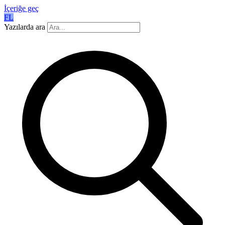
İçeriğe geç
FL
Yazılarda ara