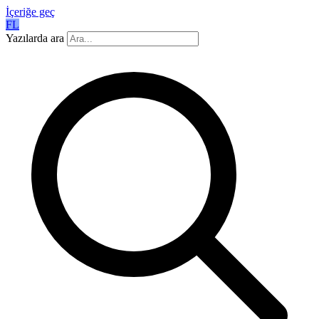
İçeriğe geç
FL
Yazılarda ara