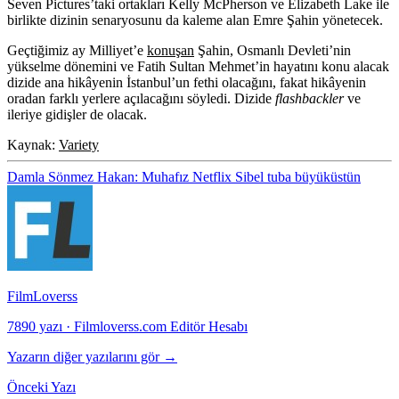
Seven Pictures’taki ortakları Kelly McPherson ve Elizabeth Lake ile
birlikte dizinin senaryosunu da kaleme alan Emre Şahin yönetecek.
Geçtiğimiz ay Milliyet’e
konuşan
Şahin, Osmanlı Devleti’nin
yükselme dönemini ve Fatih Sultan Mehmet’in hayatını konu alacak
dizide ana hikâyenin İstanbul’un fethi olacağını, fakat hikâyenin
oradan farklı yerlere açılacağını söyledi. Dizide
flashbackler
ve
ileriye gidişler de olacak.
Kaynak:
Variety
Damla Sönmez
Hakan: Muhafız
Netflix
Sibel
tuba büyüküstün
FilmLoverss
7890 yazı
·
Filmloverss.com Editör Hesabı
Yazarın diğer yazılarını gör →
Önceki Yazı