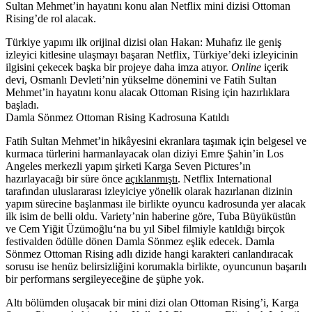
Sultan Mehmet’in hayatını konu alan Netflix mini dizisi Ottoman
Rising’de rol alacak.
Türkiye yapımı ilk orijinal dizisi olan Hakan: Muhafız ile geniş
izleyici kitlesine ulaşmayı başaran
Netflix
, Türkiye’deki izleyicinin
ilgisini çekecek başka bir projeye daha imza atıyor.
Online
içerik
devi, Osmanlı Devleti’nin yükselme dönemini ve Fatih Sultan
Mehmet’in hayatını konu alacak
Ottoman Rising
için hazırlıklara
başladı.
Damla Sönmez Ottoman Rising Kadrosuna Katıldı
Fatih Sultan Mehmet’in hikâyesini ekranlara taşımak için belgesel ve
kurmaca türlerini harmanlayacak olan diziyi Emre Şahin’in Los
Angeles merkezli yapım şirketi Karga Seven Pictures’ın
hazırlayacağı bir süre önce
açıklanmıştı
. Netflix International
tarafından uluslararası izleyiciye yönelik olarak hazırlanan dizinin
yapım sürecine başlanması ile birlikte oyuncu kadrosunda yer alacak
ilk isim de belli oldu. Variety’nin haberine göre,
Tuba Büyüküstün
ve
Cem Yiğit Üzümoğlu
‘na bu yıl Sibel filmiyle katıldığı birçok
festivalden ödülle dönen Damla Sönmez eşlik edecek. Damla
Sönmez Ottoman Rising adlı dizide hangi karakteri canlandıracak
sorusu ise henüz belirsizliğini korumakla birlikte, oyuncunun başarılı
bir performans sergileyeceğine de şüphe yok.
Altı bölümden oluşacak bir mini dizi olan Ottoman Rising’i, Karga