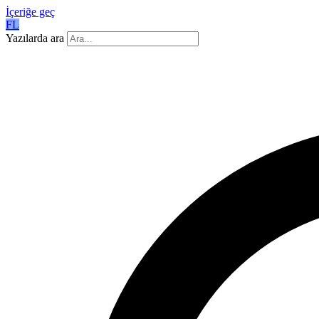
İçeriğe geç
FL
Yazılarda ara