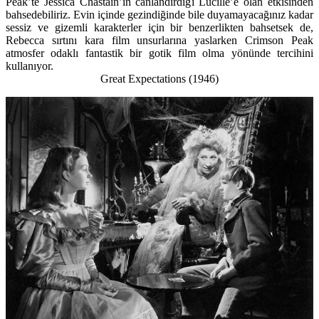
Peak’te Jessica Chastain’in canlandırdığı Lucille’e olan etkisinden
bahsedebiliriz. Evin içinde gezindiğinde bile duyamayacağınız kadar
sessiz ve gizemli karakterler için bir benzerlikten bahsetsek de,
Rebecca sırtını kara film unsurlarına yaslarken Crimson Peak
atmosfer odaklı fantastik bir gotik film olma yönünde tercihini
kullanıyor.
Great Expectations (1946)