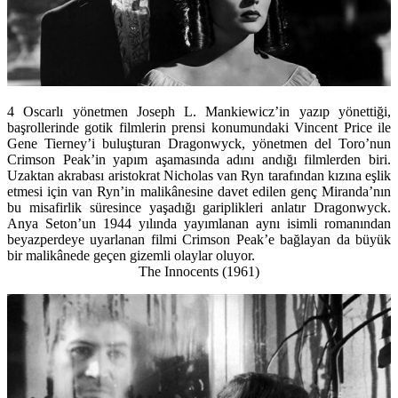
4 Oscarlı yönetmen Joseph L. Mankiewicz’in yazıp yönettiği,
başrollerinde gotik filmlerin prensi konumundaki Vincent Price ile
Gene Tierney’i buluşturan Dragonwyck, yönetmen del Toro’nun
Crimson Peak’in yapım aşamasında adını andığı filmlerden biri.
Uzaktan akrabası aristokrat Nicholas van Ryn tarafından kızına eşlik
etmesi için van Ryn’in malikânesine davet edilen genç Miranda’nın
bu misafirlik süresince yaşadığı gariplikleri anlatır Dragonwyck.
Anya Seton’un 1944 yılında yayımlanan aynı isimli romanından
beyazperdeye uyarlanan filmi Crimson Peak’e bağlayan da büyük
bir malikânede geçen gizemli olaylar oluyor.
The Innocents (1961)