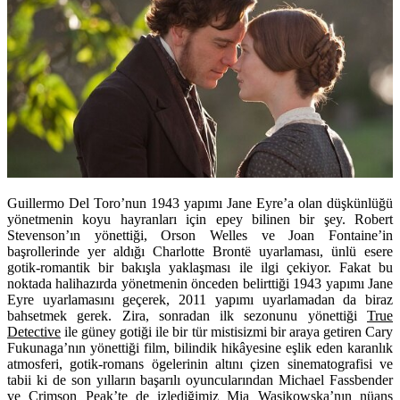
Guillermo Del Toro’nun 1943 yapımı Jane Eyre’a olan düşkünlüğü
yönetmenin koyu hayranları için epey bilinen bir şey. Robert
Stevenson’ın yönettiği, Orson Welles ve Joan Fontaine’in
başrollerinde yer aldığı Charlotte Brontë uyarlaması, ünlü esere
gotik-romantik bir bakışla yaklaşması ile ilgi çekiyor. Fakat bu
noktada halihazırda yönetmenin önceden belirttiği 1943 yapımı Jane
Eyre uyarlamasını geçerek, 2011 yapımı uyarlamadan da biraz
bahsetmek gerek. Zira, sonradan ilk sezonunu yönettiği
True
Detective
ile güney gotiği ile bir tür mistisizmi bir araya getiren Cary
Fukunaga’nın yönettiği film, bilindik hikâyesine eşlik eden karanlık
atmosferi, gotik-romans ögelerinin altını çizen sinematografisi ve
tabii ki de son yılların başarılı oyuncularından Michael Fassbender
ve Crimson Peak’te de izlediğimiz Mia Wasikowska’nın nüans