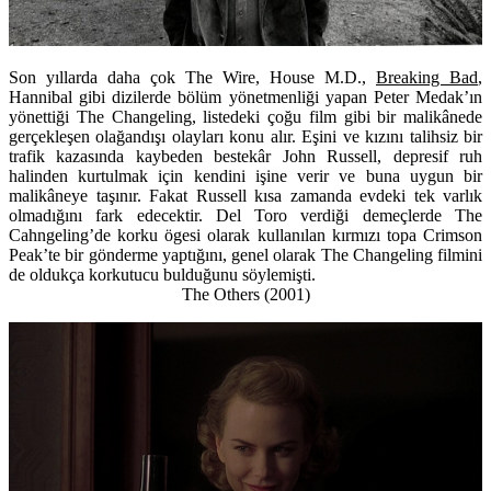
Son yıllarda daha çok The Wire, House M.D.,
Breaking Bad
,
Hannibal gibi dizilerde bölüm yönetmenliği yapan Peter Medak’ın
yönettiği The Changeling, listedeki çoğu film gibi bir malikânede
gerçekleşen olağandışı olayları konu alır. Eşini ve kızını talihsiz bir
trafik kazasında kaybeden bestekâr John Russell, depresif ruh
halinden kurtulmak için kendini işine verir ve buna uygun bir
malikâneye taşınır. Fakat Russell kısa zamanda evdeki tek varlık
olmadığını fark edecektir. Del Toro verdiği demeçlerde The
Cahngeling’de korku ögesi olarak kullanılan kırmızı topa Crimson
Peak’te bir gönderme yaptığını, genel olarak The Changeling filmini
de oldukça korkutucu bulduğunu söylemişti.
The Others (2001)