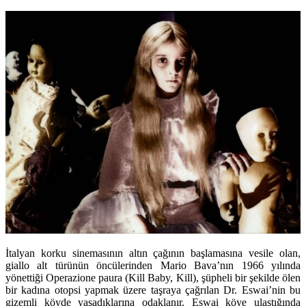
İtalyan korku sinemasının altın çağının başlamasına vesile olan,
giallo alt türünün öncülerinden Mario Bava’nın 1966 yılında
yönettiği Operazione paura (Kill Baby, Kill), şüpheli bir şekilde ölen
bir kadına otopsi yapmak üzere taşraya çağrılan Dr. Eswai’nin bu
gizemli köyde yaşadıklarına odaklanır. Eswai köye ulaştığında