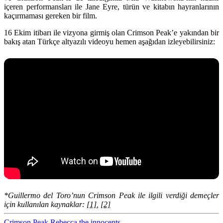
içeren performansları ile Jane Eyre, türün ve kitabın hayranlarının
kaçırmaması gereken bir film.
16 Ekim itibarı ile vizyona girmiş olan Crimson Peak’e yakından bir
bakış atan Türkçe altyazılı videoyu hemen aşağıdan izleyebilirsiniz:
*Guillermo del Toro’nun Crimson Peak ile ilgili verdiği demeçler
için kullanılan kaynaklar:
[1]
,
[2]
Crimson Peak
Rebecca
the innocents