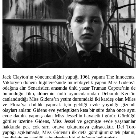
Jack Clayton’ın yönetmenliğini yaptığı 1961 yapımı The Innocents,
Viktoryen dönem İngiltere’sinde mürebbiyelik yapan Miss Gidens’ı
odağına alır. Senaristleri arasında ünlü yazar Truman Capote’nin de
bulunduğu film, dönemin ünlü oyuncularından Deborah Kerr’in
canlandırdığı Miss Gidens’ın yetim durumdaki iki kardeş olan Miles
ve Flora’ya dadılık yapmak için geldiği evde yaşadığı gizemli
olayları anlatır. Gidens eve yerleştikten kısa bir süre daha önce aynı
evde dadılık yapmış olan Miss Jessel’in hayaletini görür. Gördüğü
görüler üzerine Gidens, Miss Jessel ve geçmişte evde yaşananlar
hakkında pek çok sırrı ortaya çıkaramaya çalışacaktır. Del Toro
yaptığı açıklamada, Miss Gidens’ı ilk defa gördüğümüz tek planın,
kendisinin en sevdiği sahnelerden biri olduğunu belirtmiştir.