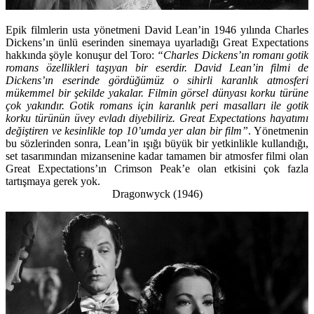
Epik filmlerin usta yönetmeni David Lean’in 1946 yılında Charles
Dickens’ın ünlü eserinden sinemaya uyarladığı Great Expectations
hakkında şöyle konuşur del Toro:
“Charles Dickens’ın romanı gotik
romans özellikleri taşıyan bir eserdir. David Lean’in filmi de
Dickens’ın eserinde gördüğümüz o sihirli karanlık atmosferi
mükemmel bir şekilde yakalar. Filmin görsel dünyası korku türüne
çok yakındır. Gotik romans için karanlık peri masalları ile gotik
korku türünün üvey evladı diyebiliriz. Great Expectations hayatımı
değiştiren ve kesinlikle top 10’umda yer alan bir film”
. Yönetmenin
bu sözlerinden sonra, Lean’in ışığı büyük bir yetkinlikle kullandığı,
set tasarımından mizansenine kadar tamamen bir atmosfer filmi olan
Great Expectations’ın Crimson Peak’e olan etkisini çok fazla
tartışmaya gerek yok.
Dragonwyck (1946)