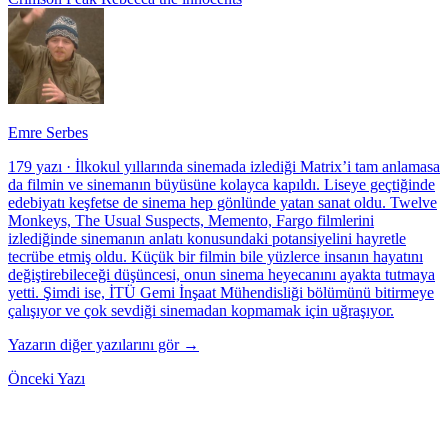
Emre Serbes
179 yazı
·
İlkokul yıllarında sinemada izlediği Matrix’i tam anlamasa
da filmin ve sinemanın büyüsüne kolayca kapıldı. Liseye geçtiğinde
edebiyatı keşfetse de sinema hep gönlünde yatan sanat oldu. Twelve
Monkeys, The Usual Suspects, Memento, Fargo filmlerini
izlediğinde sinemanın anlatı konusundaki potansiyelini hayretle
tecrübe etmiş oldu. Küçük bir filmin bile yüzlerce insanın hayatını
değiştirebileceği düşüncesi, onun sinema heyecanını ayakta tutmaya
yetti. Şimdi ise, İTÜ Gemi İnşaat Mühendisliği bölümünü bitirmeye
çalışıyor ve çok sevdiği sinemadan kopmamak için uğraşıyor.
Yazarın diğer yazılarını gör →
Önceki Yazı