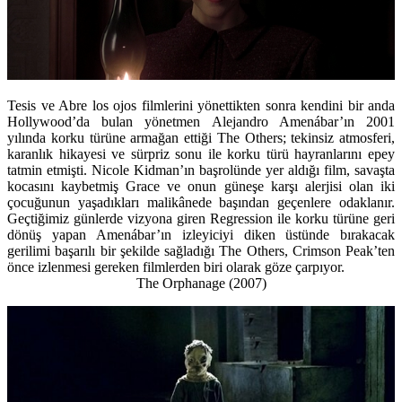
Tesis ve Abre los ojos filmlerini yönettikten sonra kendini bir anda
Hollywood’da bulan yönetmen Alejandro Amenábar’ın 2001
yılında korku türüne armağan ettiği The Others; tekinsiz atmosferi,
karanlık hikayesi ve sürpriz sonu ile korku türü hayranlarını epey
tatmin etmişti. Nicole Kidman’ın başrolünde yer aldığı film, savaşta
kocasını kaybetmiş Grace ve onun güneşe karşı alerjisi olan iki
çocuğunun yaşadıkları malikânede başından geçenlere odaklanır.
Geçtiğimiz günlerde vizyona giren Regression ile korku türüne geri
dönüş yapan Amenábar’ın izleyiciyi diken üstünde bırakacak
gerilimi başarılı bir şekilde sağladığı The Others, Crimson Peak’ten
önce izlenmesi gereken filmlerden biri olarak göze çarpıyor.
The Orphanage (2007)