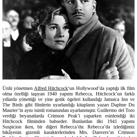
Ünlü yönetmen
Alfred Hitchcock
‘un Hollywood’da yaptığı ilk film
olma özelliği taşıyan 1940 yapımı Rebecca, Hitchcock’un farklı
yıllarda yönettiği ve yine gotik ögeleri kullandığı Jamaica Inn ve
The Birds gibi filmlerin uyarlandığı kitapların yazarı Daphne Du
Maurier’in aynı isimli romanından uyarlanmıştır. Guillermo del Toro
verdiği beyanatlarda Crimson Peak’i yaparken esinlendiği iki
Hitchcock filminden bahseder. Bunlardan ilki 1941 yapımı
Suspicion iken, bir diğeri Rebecca’dır. Rebecca’da izlediğimiz
hikâyenin gizemli karakterlerinden Mrs. Danvers’ın Crimson