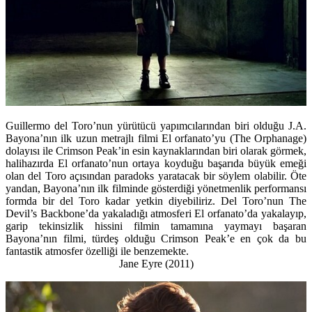
Guillermo del Toro’nun yürütücü yapımcılarından biri olduğu J.A.
Bayona’nın ilk uzun metrajlı filmi El orfanato’yu (The Orphanage)
dolayısı ile Crimson Peak’in esin kaynaklarından biri olarak görmek,
halihazırda El orfanato’nun ortaya koyduğu başarıda büyük emeği
olan del Toro açısından paradoks yaratacak bir söylem olabilir. Öte
yandan, Bayona’nın ilk filminde gösterdiği yönetmenlik performansı
formda bir del Toro kadar yetkin diyebiliriz. Del Toro’nun The
Devil’s Backbone’da yakaladığı atmosferi El orfanato’da yakalayıp,
garip tekinsizlik hissini filmin tamamına yaymayı başaran
Bayona’nın filmi, türdeş olduğu Crimson Peak’e en çok da bu
fantastik atmosfer özelliği ile benzemekte.
Jane Eyre (2011)