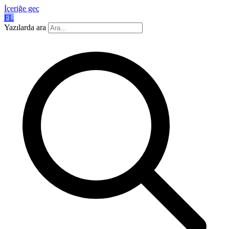
İçeriğe geç
FL
Yazılarda ara