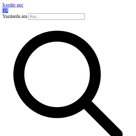
İçeriğe geç
FL
Yazılarda ara