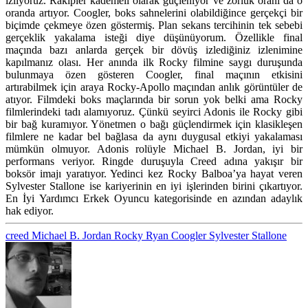
izliyoruz. Rakipler kademeli olarak güçleniyor ve zorluk oranı da o
oranda artıyor. Coogler, boks sahnelerini olabildiğince gerçekçi bir
biçimde çekmeye özen göstermiş. Plan sekans tercihinin tek sebebi
gerçeklik yakalama isteği diye düşünüyorum. Özellikle final
maçında bazı anlarda gerçek bir dövüş izlediğiniz izlenimine
kapılmanız olası. Her anında ilk Rocky filmine saygı duruşunda
bulunmaya özen gösteren Coogler, final maçının etkisini
artırabilmek için araya Rocky-Apollo maçından anlık görüntüler de
atıyor. Filmdeki boks maçlarında bir sorun yok belki ama Rocky
filmlerindeki tadı alamıyoruz. Çünkü seyirci Adonis ile Rocky gibi
bir bağ kuramıyor. Yönetmen o bağı güçlendirmek için klasikleşen
filmlere ne kadar bel bağlasa da aynı duygusal etkiyi yakalaması
mümkün olmuyor. Adonis rolüyle Michael B. Jordan, iyi bir
performans veriyor. Ringde duruşuyla Creed adına yakışır bir
boksör imajı yaratıyor. Yedinci kez Rocky Balboa’ya hayat veren
Sylvester Stallone ise kariyerinin en iyi işlerinden birini çıkartıyor.
En İyi Yardımcı Erkek Oyuncu kategorisinde en azından adaylık
hak ediyor.
creed
Michael B. Jordan
Rocky
Ryan Coogler
Sylvester Stallone