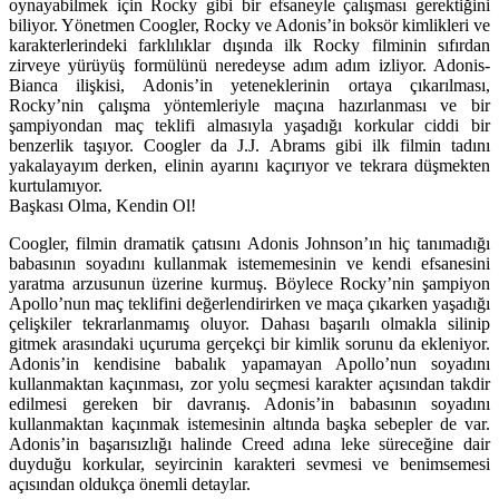
oynayabilmek için Rocky gibi bir efsaneyle çalışması gerektiğini
biliyor. Yönetmen Coogler, Rocky ve Adonis’in boksör kimlikleri ve
karakterlerindeki farklılıklar dışında ilk Rocky filminin sıfırdan
zirveye yürüyüş formülünü neredeyse adım adım izliyor. Adonis-
Bianca ilişkisi, Adonis’in yeteneklerinin ortaya çıkarılması,
Rocky’nin çalışma yöntemleriyle maçına hazırlanması ve bir
şampiyondan maç teklifi almasıyla yaşadığı korkular ciddi bir
benzerlik taşıyor. Coogler da J.J. Abrams gibi ilk filmin tadını
yakalayayım derken, elinin ayarını kaçırıyor ve tekrara düşmekten
kurtulamıyor.
Başkası Olma, Kendin Ol!
Coogler, filmin dramatik çatısını Adonis Johnson’ın hiç tanımadığı
babasının soyadını kullanmak istememesinin ve kendi efsanesini
yaratma arzusunun üzerine kurmuş. Böylece Rocky’nin şampiyon
Apollo’nun maç teklifini değerlendirirken ve maça çıkarken yaşadığı
çelişkiler tekrarlanmamış oluyor. Dahası başarılı olmakla silinip
gitmek arasındaki uçuruma gerçekçi bir kimlik sorunu da ekleniyor.
Adonis’in kendisine babalık yapamayan Apollo’nun soyadını
kullanmaktan kaçınması, zor yolu seçmesi karakter açısından takdir
edilmesi gereken bir davranış. Adonis’in babasının soyadını
kullanmaktan kaçınmak istemesinin altında başka sebepler de var.
Adonis’in başarısızlığı halinde Creed adına leke süreceğine dair
duyduğu korkular, seyircinin karakteri sevmesi ve benimsemesi
açısından oldukça önemli detaylar.