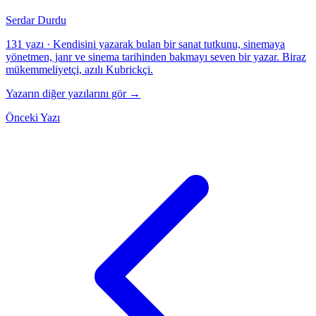
Serdar Durdu
131 yazı
·
Kendisini yazarak bulan bir sanat tutkunu, sinemaya
yönetmen, janr ve sinema tarihinden bakmayı seven bir yazar. Biraz
mükemmeliyetçi, azılı Kubrickçi.
Yazarın diğer yazılarını gör →
Önceki Yazı