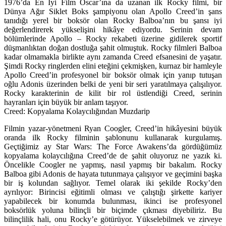
1976’da En İyi Film Oscar’ına da uzanan ilk Rocky filmi, bir
Dünya Ağır Siklet Boks şampiyonu olan Apollo Creed’in şans
tanıdığı yerel bir boksör olan Rocky Balboa’nın bu şansı iyi
değerlendirerek yükselişini hikâye ediyordu. Serinin devam
bölümlerinde Apollo – Rocky rekabeti üzerine gidilerek sportif
düşmanlıktan doğan dostluğa şahit olmuştuk. Rocky filmleri Balboa
kadar olmamakla birlikte aynı zamanda Creed efsanesini de yaşatır.
Şimdi Rocky ringlerden elini eteğini çekmişken, kurnaz bir hamleyle
Apollo Creed’in profesyonel bir boksör olmak için yanıp tutuşan
oğlu Adonis üzerinden belki de yeni bir seri yaratılmaya çalışılıyor.
Rocky karakterinin de kilit bir rol üstlendiği Creed, serinin
hayranları için büyük bir anlam taşıyor.
Creed: Kopyalama Kolaycılığından Muzdarip
Filmin yazar-yönetmeni Ryan Coogler, Creed’in hikâyesini büyük
oranda ilk Rocky filminin şablonunu kullanarak kurgulamış.
Geçtiğimiz ay Star Wars: The Force Awakens’da gördüğümüz
kopyalama kolaycılığına Creed’de de şahit oluyoruz ne yazık ki.
Öncelikle Coogler ne yapmış, nasıl yapmış bir bakalım. Rocky
Balboa gibi Adonis de hayata tutunmaya çalışıyor ve geçimini başka
bir iş kolundan sağlıyor. Temel olarak iki şekilde Rocky’den
ayrılıyor: Birincisi eğitimli olması ve çalıştığı şirkette kariyer
yapabilecek bir konumda bulunması, ikinci ise profesyonel
boksörlük yoluna bilinçli bir biçimde çıkması diyebiliriz. Bu
bilinçlilik hali, onu Rocky’e götürüyor. Yükselebilmek ve zirveye