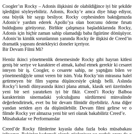
Coogler’ın Rocky – Adonis ilişkisini de olabildiğince iyi bir şekilde
işlediğini söyleyebiliriz. Adonis, Rocky’e amca diye hitap ediyor,
ona büyük bir saygı besliyor. Rocky cephesinden baktığımızda
Adonis’e yardım ederek Apollo’ya olan borcunu ödeme fırsatı
bulduğunu görüyoruz. Birlikte çalışmaya başladıklarında Rocky,
Adonis için hiçbir zaman sahip olamadığı baba figürüne dönüşüyor.
Adonis’in kimlik sorunlarının yanında Rocky ile ilişkisi de Creed’in
dramatik yapısını destekleyici doneler içeriyor.
Bir Devam Filmi Mi?
Henüz ikinci yönetmenlik denemesinde Rocky gibi hayran kitlesi
geniş bir seriye ve karaktere el atmak, kabul etmek gerekir ki cesaret
isteyen bir iş. Coogler, o cesarete sahip, ne yaptığını bilen ve
yönetmenliğiyle umut veren bir isim. Yola Rocky’nin mirasına halel
getirmeyen bir film yapma düşüncesiyle çıktığı belli. Aslında
Rocky’i kendi dünyasında ikinci plana atmak, klasik seri üzerinden
yeni bir seri yaratırken iyi bir fikir. Creed’i Rocky Balboa
karakterinin sinemadaki yolculuğunu sürdürmesi minvalinde
değerlendirirsek, evet bu bir devam filmidir diyebiliriz. Ama diğer
yandan seriden ayrı da düşünülebilir. Devam filmi gelirse ve o
filmde Rocky yer almazsa yeni bir seri olarak bakabiliriz Creed’e.
Müsabakalar ve Performanslar
Creed’de Rocky filmlerine kıyasla daha fazla boks müsabakası