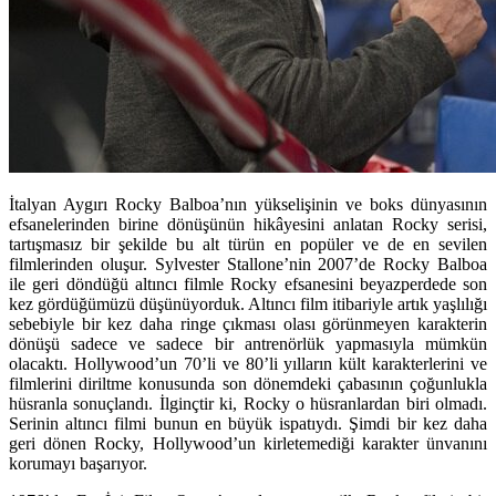
İtalyan Aygırı Rocky Balboa’nın yükselişinin ve boks dünyasının
efsanelerinden birine dönüşünün hikâyesini anlatan Rocky serisi,
tartışmasız bir şekilde bu alt türün en popüler ve de en sevilen
filmlerinden oluşur. Sylvester Stallone’nin 2007’de Rocky Balboa
ile geri döndüğü altıncı filmle Rocky efsanesini beyazperdede son
kez gördüğümüzü düşünüyorduk. Altıncı film itibariyle artık yaşlılığı
sebebiyle bir kez daha ringe çıkması olası görünmeyen karakterin
dönüşü sadece ve sadece bir antrenörlük yapmasıyla mümkün
olacaktı. Hollywood’un 70’li ve 80’li yılların kült karakterlerini ve
filmlerini diriltme konusunda son dönemdeki çabasının çoğunlukla
hüsranla sonuçlandı. İlginçtir ki, Rocky o hüsranlardan biri olmadı.
Serinin altıncı filmi bunun en büyük ispatıydı. Şimdi bir kez daha
geri dönen Rocky, Hollywood’un kirletemediği karakter ünvanını
korumayı başarıyor.