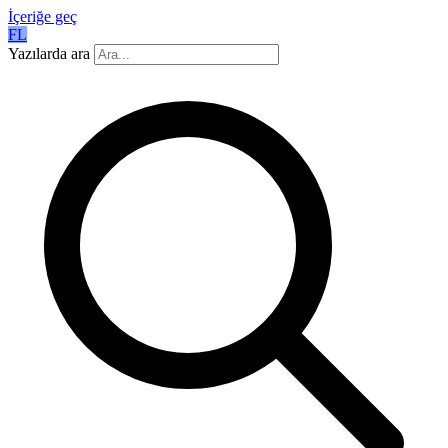
İçeriğe geç
FL
Yazılarda ara