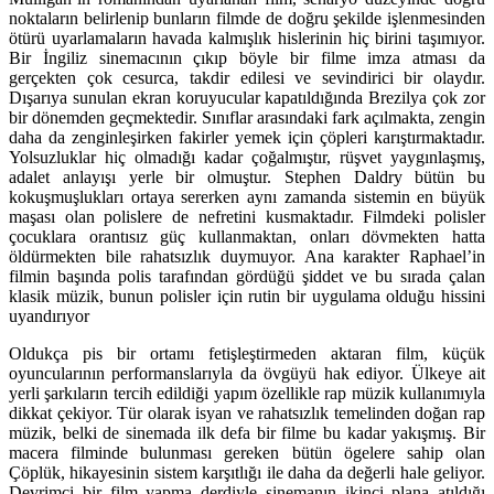
noktaların belirlenip bunların filmde de doğru şekilde işlenmesinden
ötürü uyarlamaların havada kalmışlık hislerinin hiç birini taşımıyor.
Bir İngiliz sinemacının çıkıp böyle bir filme imza atması da
gerçekten çok cesurca, takdir edilesi ve sevindirici bir olaydır.
Dışarıya sunulan ekran koruyucular kapatıldığında Brezilya çok zor
bir dönemden geçmektedir. Sınıflar arasındaki fark açılmakta, zengin
daha da zenginleşirken fakirler yemek için çöpleri karıştırmaktadır.
Yolsuzluklar hiç olmadığı kadar çoğalmıştır, rüşvet yaygınlaşmış,
adalet anlayışı yerle bir olmuştur. Stephen Daldry bütün bu
kokuşmuşlukları ortaya sererken aynı zamanda sistemin en büyük
maşası olan polislere de nefretini kusmaktadır. Filmdeki polisler
çocuklara orantısız güç kullanmaktan, onları dövmekten hatta
öldürmekten bile rahatsızlık duymuyor. Ana karakter Raphael’in
filmin başında polis tarafından gördüğü şiddet ve bu sırada çalan
klasik müzik, bunun polisler için rutin bir uygulama olduğu hissini
uyandırıyor
Oldukça pis bir ortamı fetişleştirmeden aktaran film, küçük
oyuncularının performanslarıyla da övgüyü hak ediyor. Ülkeye ait
yerli şarkıların tercih edildiği yapım özellikle rap müzik kullanımıyla
dikkat çekiyor. Tür olarak isyan ve rahatsızlık temelinden doğan rap
müzik, belki de sinemada ilk defa bir filme bu kadar yakışmış. Bir
macera filminde bulunması gereken bütün ögelere sahip olan
Çöplük, hikayesinin sistem karşıtlığı ile daha da değerli hale geliyor.
Devrimci bir film yapma derdiyle sinemanın ikinci plana atıldığı