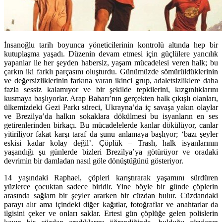
İnsanoğlu tarih boyunca yöneticilerinin kontrolü altında hep bir
kutuplaşma yaşadı. Düzenin devam etmesi için güçlülere yancılık
yapanlar ile her şeyden habersiz, yaşam mücadelesi veren halk; bu
çarkın iki farklı parçasını oluşturdu. Günümüzde sömürüldüklerinin
ve değersizliklerinin farkına varan ikinci grup, adaletsizliklere daha
fazla sessiz kalamıyor ve bir şekilde tepkilerini, kızgınlıklarını
kusmaya başlıyorlar. Arap Baharı’nın gerçekten halk çıkışlı olanları,
ülkemizdeki Gezi Parkı süreci, Ukrayna’da iç savaşa yakın olaylar
ve Brezilya’da halkın sokaklara dökülmesi bu isyanların en ses
getirenlerinden birkaçı. Bu mücadelelerde kanlar dökülüyor, canlar
yitiriliyor fakat karşı taraf da şunu anlamaya başlıyor; ‘bazı şeyler
eskisi kadar kolay değil’. Çöplük – Trash, halk isyanlarının
yaşandığı şu günlerde bizleri Brezilya’ya götürüyor ve oradaki
devrimin bir damladan nasıl göle dönüştüğünü gösteriyor.
14 yaşındaki Raphael, çöpleri karıştırarak yaşamını sürdüren
yüzlerce çocuktan sadece biridir. Yine böyle bir günde çöplerin
arasında sağlam bir şeyler ararken bir cüzdan bulur. Cüzdandaki
parayı alır ama içindeki diğer kağıtlar, fotoğraflar ve anahtarlar da
ilgisini çeker ve onları saklar. Ertesi gün çöplüğe gelen polislerin