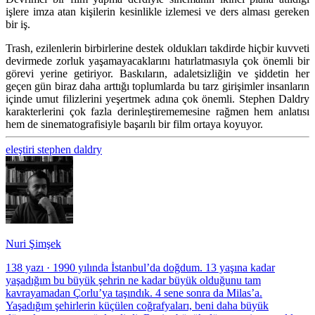
işlere imza atan kişilerin kesinlikle izlemesi ve ders alması gereken
bir iş.
Trash, ezilenlerin birbirlerine destek oldukları takdirde hiçbir kuvveti
devirmede zorluk yaşamayacaklarını hatırlatmasıyla çok önemli bir
görevi yerine getiriyor. Baskıların, adaletsizliğin ve şiddetin her
geçen gün biraz daha arttığı toplumlarda bu tarz girişimler insanların
içinde umut filizlerini yeşertmek adına çok önemli. Stephen Daldry
karakterlerini çok fazla derinleştirememesine rağmen hem anlatısı
hem de sinematografisiyle başarılı bir film ortaya koyuyor.
eleştiri
stephen daldry
Nuri Şimşek
138 yazı
·
1990 yılında İstanbul’da doğdum. 13 yaşına kadar
yaşadığım bu büyük şehrin ne kadar büyük olduğunu tam
kavrayamadan Çorlu’ya taşındık. 4 sene sonra da Milas’a.
Yaşadığım şehirlerin küçülen coğrafyaları, beni daha büyük