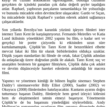
kayıp bir cüzdan aradıklarını öğrendiğinde, bulduğu cüzdanın
gerçekten de içindeki paradan çok daha değerli şeyler taşıdığını
anlar. Raphael, yapbozun parçalarını tamamladıkça bir yolsuzluğu
ve bununla mücadele eden devrimcilere ulaşacaktır. Gardo ve Sıçan,
bu mücadelede küçük Raphael’e yardım ederek adaleti sağlamaya
çalışacaklardır.
Son yıllarda Brezilya’nın karanlık yüzünü işleyen filmleri ister
istemez Tanrı Kent ile karşılaştırıyoruz. Fernando Meirelles ve Katia
Lund ikilisinin yönettikleri 2002 yapımı bu film, o kadar sert ve
gerçekçi bir portre çiziyordu ki etkisinden uzun süre
kurtulamamıştık. Çöplük’ün Tanrı Kent ile benzerlikleri elbette
mevcut fakat iki film tür olarak birbirlerinden oldukça uzaklar.
Düşük yaşam standartları iki filmde de ortak, fakat Çöplük adından
da anlaşılacağı üzere doğrudan pislik ile alakalı. Tanrı Kent; suç ve
anarşiden beslenen bir gangster filmiyken, Çöplük daha çok adalet
ve devrim düşüncesiyle hareket edenlerin anlatıldığı bir macera
filmi.
Yapımcı ve yönetmen kimliği ile bilinen İngiliz sinemacı Stephen
Daldry’i sinemaseverler Billy Elliot (2000), Saatler (2002) ve
Okuyucu (2008) filmlerinden hatırlayacaktır. Kantarın ayarını doğru
tutturmayı başaran Daldry, filmleriyle hem genel izleyici kitlesini
hem de eleştirmenleri tatmin etmeyi başarıyor. Yönetmenin
Çöplük’te de bu başarısını yinelediğini söyleyebiliriz. Andy
Mulligan’ın romanından uyarlanan film, senaryo düzeyinde doğru