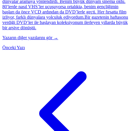
dünyalar aramaya yönlendirdi. Benim büyük dünyam sinema oldu.
80′lerde nasıl VHS’ler uçuşuyorsa ortalıkta, benim gençliğimin
başları da önce VCD ardından da DVD’lerle geçti. Her fırsatta film
izliyor, farklı dünyalara yolculuk ediyordum.Bir gazetenin haftasonu
verdiği DVD’ler ile başlayan koleksiyonum ilerleyen yıllarda büyük
bir arşive dönüştü.
Yazarın diğer yazılarını gör →
Önceki Yazı