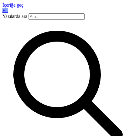
İçeriğe geç
FL
Yazılarda ara