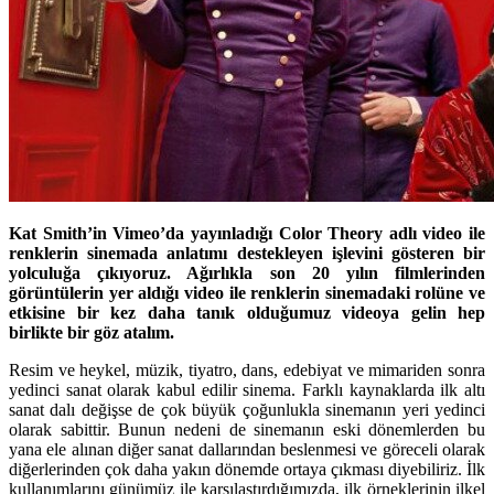
Kat Smith’in Vimeo’da yayınladığı Color Theory adlı video ile
renklerin sinemada anlatımı destekleyen işlevini gösteren bir
yolculuğa çıkıyoruz. Ağırlıkla son 20 yılın filmlerinden
görüntülerin yer aldığı video ile renklerin sinemadaki rolüne ve
etkisine bir kez daha tanık olduğumuz videoya gelin hep
birlikte bir göz atalım.
Resim ve heykel, müzik, tiyatro, dans, edebiyat ve mimariden sonra
yedinci sanat olarak kabul edilir sinema. Farklı kaynaklarda ilk altı
sanat dalı değişse de çok büyük çoğunlukla sinemanın yeri yedinci
olarak sabittir. Bunun nedeni de sinemanın eski dönemlerden bu
yana ele alınan diğer sanat dallarından beslenmesi ve göreceli olarak
diğerlerinden çok daha yakın dönemde ortaya çıkması diyebiliriz. İlk
kullanımlarını günümüz ile karşılaştırdığım
ızda, ilk örneklerinin ilkel