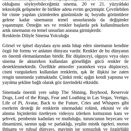
olduğunu söyleyebileceğim
iz sinema, 20 ve 21. yüzyıldaki
teknolojik gelişmeler ile birlikte adeta evrim geçirmiştir. Çevrilebilen
bir cisme yapılan çizimlerden günümüzde üç boyutlu görüntülere
gelene kadar sinemanın temel unsurlarında da değişimler
yaşanmıştır. Örneğin ses ve renkler başlarda pek kullanılmazken
artık sinemanın en temel unsurları arasına girmişlerdir.
Renklerin Diliyle Sinema Yolculuğu
Görsel ve işitsel duyulara aynı anda hitap eden sinemanın kendine
özgü bir formu ve anlatım dünyası vardır. Renkler de bu dünyanın
en önemli elemanlarından biridir. Bir düşünceyi, olguyu veya olayı
sinema ile aktarırken kullanılan görselliğin gücü renkler ile
desteklenmektedi
r. Özellikle atmosfer yaratırken veya düşünceyi,
cismi vurgularken kullanılan renklerin, ışık ile ilişkisi ise zaten
rengin tanımında yatmaktadır. Çünkü renk; ışığın kendi yapısına ve
yayılma şekline bağlı olarak göz üzerindeki etkisidir.
Sinemada önemli yere sahip The Shining, Boyhood, Reservoir
Dogs, Lord of the Rings, Fear and Loathing in Las Vegas, Vertigo,
Life of Pi, Avatar, Back to the Future, Cries and Whispers gibi
eserlerin desteği ile renklerin sinemadaki rolünü, etkisini ve ele
alınma biçimlerini özetleyen videoyu izlerken kırmızının kanı ve
şehveti, pembenin kadınları ve mutluluğu, turuncunun heyecanı ve
dinamizmi, sarının ışığı ve parlaklığı, yeşilin mistik ögeleri, morun
ihtişamı ve ruhsal dünyayı, mavinin ise sonsuzluk ve özgürlüğü