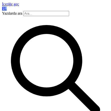
İçeriğe geç
FL
Yazılarda ara