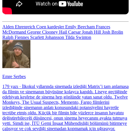
Alden Ehrenreich
Coen kardeşler
Emily Beecham
Frances
McDormand
George Clooney
Hail Caesar
Jonah Hill
Josh Brolin
Ralph Fiennes
Scarlett Johansson
Tilda Swinton
Emre Serbes
179 yazı
·
İlkokul yıllarında sinemada izlediği Matrix’i tam anlamasa
da filmin ve sinemanın büyüsüne kolayca kapıldı. Liseye geçtiğinde
edebiyatı keşfetse de sinema hep gönlünde yatan sanat oldu. Twelve
Monkeys, The Usual Suspects, Memento, Fargo filmlerini
izlediğinde sinemanın anlatı konusundaki potansiyelini hayretle
tecrübe etmiş oldu. Küçük bir filmin bile yüzlerce insanın hayatını
değiştirebileceği düşüncesi, onun sinema heyecanını ayakta tutmaya
yetti. Şimdi ise, İTÜ Gemi İnşaat Mühendisliği bölümünü bitirmeye
çalışıyor ve çok sevdiği sinemadan kopmamak için uğraşıyor.