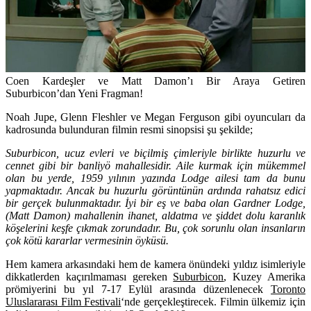
Coen Kardeşler ve Matt Damon’ı Bir Araya Getiren
Suburbicon’dan Yeni Fragman!
Noah Jupe
,
Glenn Fleshler
ve
Megan Ferguson
gibi oyuncuları da
kadrosunda bulunduran filmin resmi sinopsisi şu şekilde;
Suburbicon, ucuz evleri ve biçilmiş çimleriyle birlikte huzurlu ve
cennet gibi bir banliyö mahallesidir. Aile kurmak için mükemmel
olan bu yerde, 1959 yılının yazında Lodge ailesi tam da bunu
yapmaktadır. Ancak bu huzurlu görüntünün ardında rahatsız edici
bir gerçek bulunmaktadır. İyi bir eş ve baba olan Gardner Lodge,
(Matt Damon) mahallenin ihanet, aldatma ve şiddet dolu karanlık
köşelerini keşfe çıkmak zorundadır. Bu, çok sorunlu olan insanların
çok kötü kararlar vermesinin öyküsü.
Hem kamera arkasındaki hem de kamera önündeki yıldız isimleriyle
dikkatlerden kaçırılmaması gereken
Suburbicon
, Kuzey Amerika
prömiyerini bu yıl 7-17 Eylül arasında düzenlenecek
Toronto
Uluslararası Film Festivali
‘nde gerçekleştirecek. Filmin ülkemiz için