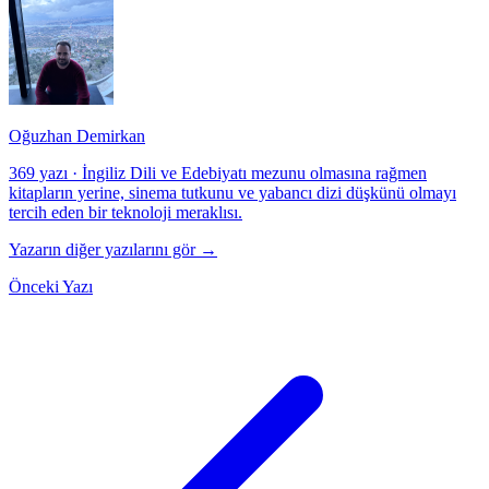
Oğuzhan Demirkan
369 yazı
·
İngiliz Dili ve Edebiyatı mezunu olmasına rağmen
kitapların yerine, sinema tutkunu ve yabancı dizi düşkünü olmayı
tercih eden bir teknoloji meraklısı.
Yazarın diğer yazılarını gör →
Önceki Yazı