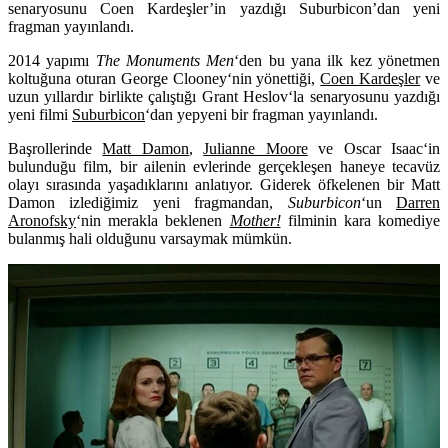
senaryosunu Coen Kardeşler’in yazdığı Suburbicon’dan yeni
fragman yayınlandı.
2014 yapımı
The Monuments Men
‘den bu yana ilk kez yönetmen
koltuğuna oturan
George Clooney
‘nin yönettiği,
Coen Kardeşler
ve
uzun yıllardır birlikte çalıştığı
Grant Heslov
‘la senaryosunu yazdığı
yeni filmi
Suburbicon
‘dan yepyeni bir fragman yayınlandı.
Başrollerinde
Matt Damon
,
Julianne Moore
ve
Oscar Isaac
‘in
bulunduğu film, bir ailenin evlerinde gerçekleşen haneye tecavüz
olayı sırasında yaşadıklarını anlatıyor. Giderek öfkelenen bir
Matt
Damon
izlediğimiz yeni fragmandan,
Suburbicon
‘un
Darren
Aronofsky
‘nin merakla beklenen
Mother!
filminin kara komediye
bulanmış hali olduğunu varsaymak mümkün.