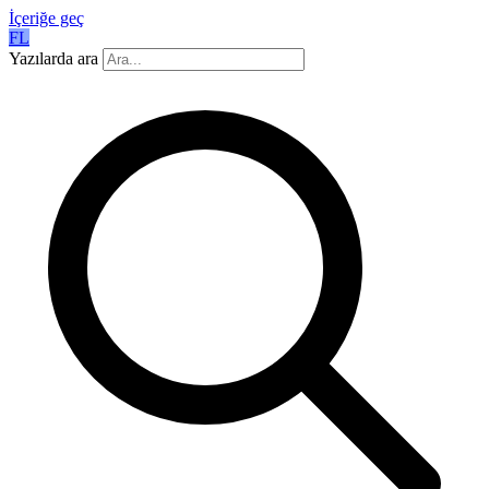
İçeriğe geç
FL
Yazılarda ara