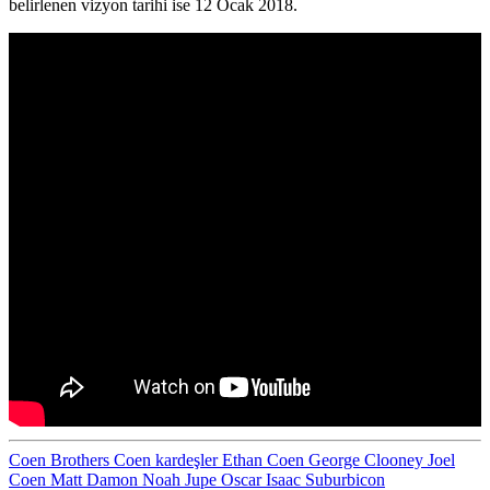
belirlenen vizyon tarihi ise 12 Ocak 2018.
Coen Brothers
Coen kardeşler
Ethan Coen
George Clooney
Joel
Coen
Matt Damon
Noah Jupe
Oscar Isaac
Suburbicon