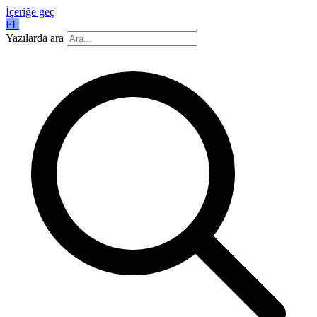
İçeriğe geç
FL
Yazılarda ara