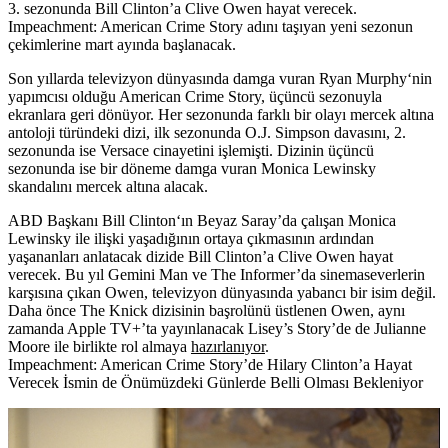
3. sezonunda Bill Clinton’a Clive Owen hayat verecek.
Impeachment: American Crime Story adını taşıyan yeni sezonun
çekimlerine mart ayında başlanacak.
Son yıllarda televizyon dünyasında damga vuran
Ryan Murphy
‘nin
yapımcısı olduğu
American Crime Story
, üçüncü sezonuyla
ekranlara geri dönüyor. Her sezonunda farklı bir olayı mercek altına
antoloji türündeki dizi, ilk sezonunda O.J. Simpson davasını, 2.
sezonunda ise Versace cinayetini işlemişti. Dizinin üçüncü
sezonunda ise bir döneme damga vuran
Monica Lewinsky
skandalını mercek altına alacak.
ABD Başkanı
Bill Clinton
‘ın Beyaz Saray’da çalışan Monica
Lewinsky ile ilişki yaşadığının ortaya çıkmasının ardından
yaşananları anlatacak dizide Bill Clinton’a
Clive Owen
hayat
verecek. Bu yıl Gemini Man ve The Informer’da sinemaseverlerin
karşısına çıkan Owen, televizyon dünyasında yabancı bir isim değil.
Daha önce The Knick dizisinin başrolünü üstlenen Owen, aynı
zamanda Apple TV+’ta yayınlanacak Lisey’s Story’de de Julianne
Moore ile birlikte rol almaya
hazırlanıyor
.
Impeachment: American Crime Story’de Hilary Clinton’a Hayat
Verecek İsmin de Önümüzdeki Günlerde Belli Olması Bekleniyor