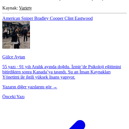
Kaynak:
Variety
American Sniper
Bradley Cooper
Clint Eastwood
Gülce Aytan
55 yazı
·
91 yılı Aralık ayında doğdu. İzmir’de Psikoloji eğitimini
bitirdikten sonra Kanada’ya taşındı. Şu an İnsan Kaynakları
Yönetimi ile ilgili yüksek lisans yapıyor.
Yazarın diğer yazılarını gör →
Önceki Yazı