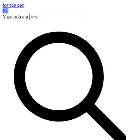
İçeriğe geç
FL
Yazılarda ara