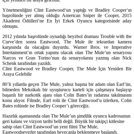
Yönetmenliğini
Clint Eastwood
‘un yaptığı ve
Bradley Cooper
‘ın
başrolünde yer almış olduğu
American Sniper
ile Cooper, 2015
Akademi Ödülleri’ne En İyi Erkek Oyuncu kategorisinde aday
olmuştu.
2012 yılında başrolünde oynadığı beyzbol draması Trouble with the
Curve’den sonra Eastwood,
The Mule
ile tekrardan kamera
karşısında da olacağını duyurdu. Warner Bros. ve Imperative
Intertainment’ın ortak yapımı olacak olan The Mule’un senaryosu
Narcos ve Gran Torino’nun da senaryolarını yazmış olan
Nick
Schenk
tarafından yazıldı.
Clint Eastwood ve Bradley Cooper, The Mule İçin Yeniden Bir
Araya Gelebilir
80’li yıllarda geçen The Mule, yalnız başına bir adam olan Earl’ün,
bilmeden Meksikalı bir uyuşturucu karteli için çalışmaya başlayıp
başarılı bir narkotik ajanı olan Colin Bates’in radarına takılmasını
konu alıyor. Filmde, Earl rolü ile Clint Eastwood’u izlerken, Colin
Bates rolünde ise Bradley Cooper’ı göreceğiz.
Hazırlık aşamasında olan The Mule’un şimdilik oyuncu kadrosunun
geri kalanı ve vizyon tarihi belli değil. Büyük bir takipçi kitlesine
sahip olan Clint Eastwood’un yeni filmi The Mule,
Eastwoodseverler tarafından heyecanla beklenmeye başlandı.