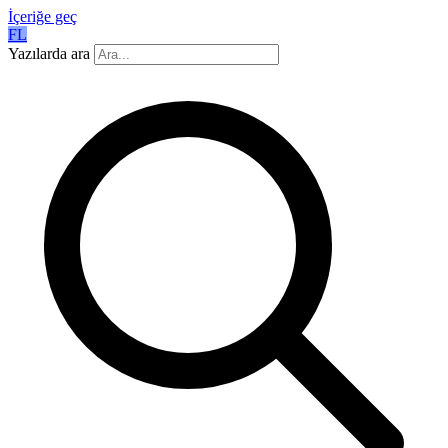
İçeriğe geç
FL
Yazılarda ara