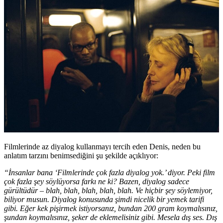
Filmlerinde az diyalog kullanmayı tercih eden Denis, neden bu
anlatım tarzını benimsediğini şu şekilde açıklıyor:
“İnsanlar bana ‘Filmlerinde çok fazla diyalog yok.’ diyor. Peki film
çok fazla şey söylüyorsa farkı ne ki? Bazen, diyalog sadece
gürültüdür – blah, blah, blah, blah, blah. Ve hiçbir şey söylemiyor,
biliyor musun. Diyalog konusunda şimdi nicelik bir yemek tarifi
gibi. Eğer kek pişirmek istiyorsanız, bundan 200 gram koymalısınız,
şundan koymalısınız, şeker de eklemelisiniz gibi. Mesela dış ses. Dış