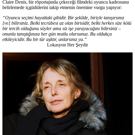
Claire Denis, bir röportajında çekeceği filmdeki oyuncu kadrosunu
belirlemede içgüdülerini takip etmenin önemine vurgu yapıyor:
“Oyuncu seçimi hayattaki gibidir. Bir şekilde, biriyle tanışırsınız
[ve] bilirsiniz. Belki tecrübesi az olan birisidir, belki herkes size kötü
bir tercih olduğunu söyler ama siz işe yarayacağını bilirsiniz –
onunla tanıştığınıza her gün mutlu olursunuz. Bu oldukça
etkileyicidir. Bu bir tür aşktır, anlarsınız ya.”
Lokasyon Her Şeydir