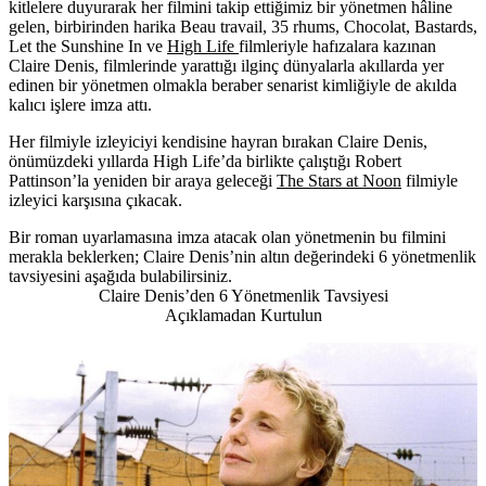
kitlelere duyurarak her filmini takip ettiğimiz bir yönetmen hâline
gelen, birbirinden harika Beau travail, 35 rhums, Chocolat, Bastards,
Let the Sunshine In ve
High Life
filmleriyle hafızalara kazınan
Claire Denis
, filmlerinde yarattığı ilginç dünyalarla akıllarda yer
edinen bir yönetmen olmakla beraber senarist kimliğiyle de akılda
kalıcı işlere imza attı.
Her filmiyle izleyiciyi kendisine hayran bırakan Claire Denis,
önümüzdeki yıllarda High Life’da birlikte çalıştığı Robert
Pattinson’la yeniden bir araya geleceği
The Stars at Noon
filmiyle
izleyici karşısına çıkacak.
Bir roman uyarlamasına imza atacak olan yönetmenin bu filmini
merakla beklerken; Claire Denis’nin altın değerindeki 6 yönetmenlik
tavsiyesini aşağıda bulabilirsiniz.
Claire Denis’den 6 Yönetmenlik Tavsiyesi
Açıklamadan Kurtulun