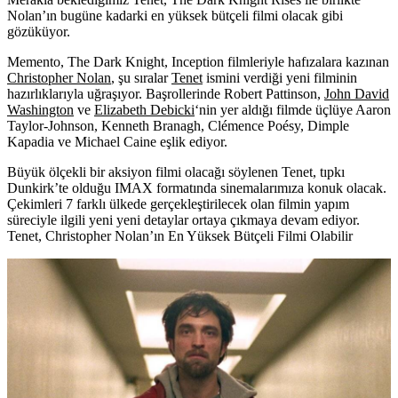
Nolan’ın bugüne kadarki en yüksek bütçeli filmi olacak gibi
gözüküyor.
Memento, The Dark Knight, Inception filmleriyle hafızalara kazınan
Christopher Nolan
,
şu sıralar
Tenet
ismini verdiği yeni filminin
hazırlıklarıyla uğraşıyor. Başrollerinde
Robert Pattinson,
John David
Washingto
n
ve
Elizabeth Debicki
‘nin yer aldığı filmde üçlüye
Aaron
Taylor-Johnson
,
Kenneth Branagh
,
Clémence Poésy
,
Dimple
Kapadia
ve
Michael Caine
eşlik ediyor.
Büyük ölçekli bir aksiyon filmi olacağı söylenen Tenet, tıpkı
Dunkirk’te olduğu IMAX formatında sinemalarımıza konuk olacak.
Çekimleri 7 farklı ülkede gerçekleştirilecek olan filmin yapım
süreciyle ilgili yeni yeni detaylar ortaya çıkmaya devam ediyor.
Tenet, Christopher Nolan’ın En Yüksek Bütçeli Filmi Olabilir