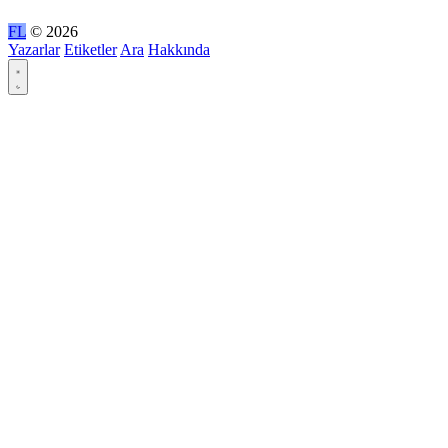
FL
© 2026
Yazarlar
Etiketler
Ara
Hakkında