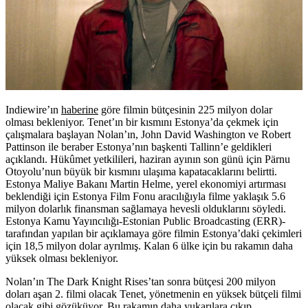
Indiewire’ın
haberine
göre filmin bütçesinin 225 milyon dolar
olması bekleniyor. Tenet’ın bir kısmını Estonya’da çekmek için
çalışmalara başlayan Nolan’ın, John David Washington ve Robert
Pattinson ile beraber Estonya’nın başkenti Tallinn’e geldikleri
açıklandı. Hükûmet yetkilileri, haziran ayının son günü için Pärnu
Otoyolu’nun büyük bir kısmını ulaşıma kapatacaklarını belirtti.
Estonya Maliye Bakanı Martin Helme, yerel ekonomiyi artırması
beklendiği için Estonya Film Fonu aracılığıyla filme yaklaşık 5.6
milyon dolarlık finansman sağlamaya hevesli olduklarını söyledi.
Estonya Kamu Yayıncılığı-Estonian Public Broadcasting (ERR)-
tarafından yapılan bir açıklamaya göre filmin Estonya’daki çekimleri
için 18,5 milyon dolar ayrılmış. Kalan 6 ülke için bu rakamın daha
yüksek olması bekleniyor.
Nolan’ın The Dark Knight Rises’tan sonra bütçesi 200 milyon
doları aşan 2. filmi olacak Tenet, yönetmenin en yüksek bütçeli filmi
olacak gibi gözüküyor. Bu rakamın daha yukarılara çıkıp