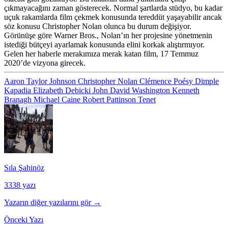
çıkmayacağını zaman gösterecek. Normal şartlarda stüdyo, bu kadar
uçuk rakamlarda film çekmek konusunda tereddüt yaşayabilir ancak
söz konusu Christopher Nolan olunca bu durum değişiyor.
Görünüşe göre Warner Bros., Nolan’ın her projesine yönetmenin
istediği bütçeyi ayarlamak konusunda elini korkak alıştırmıyor.
Gelen her haberle merakımıza merak katan film, 17 Temmuz
2020’de vizyona girecek.
Aaron Taylor Johnson
Christopher Nolan
Clémence Poésy
Dimple
Kapadia
Elizabeth Debicki
John David Washington
Kenneth
Branagh
Michael Caine
Robert Pattinson
Tenet
Sıla Şahinöz
3338 yazı
Yazarın diğer yazılarını gör →
Önceki Yazı