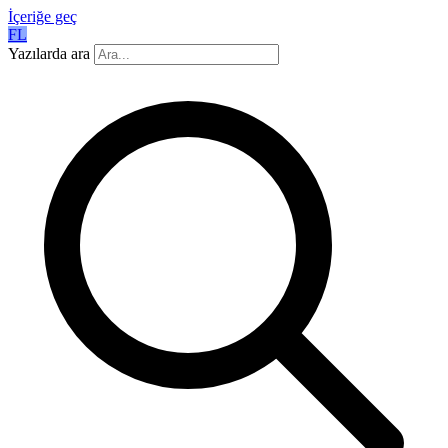
İçeriğe geç
FL
Yazılarda ara