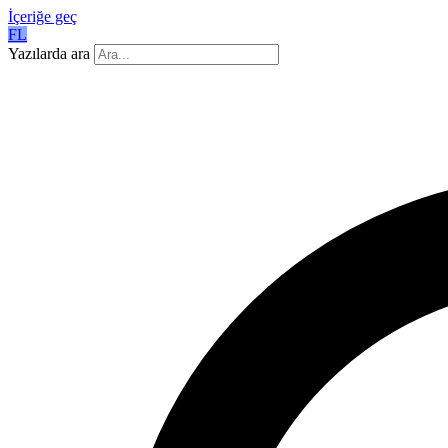
İçeriğe geç
FL
Yazılarda ara