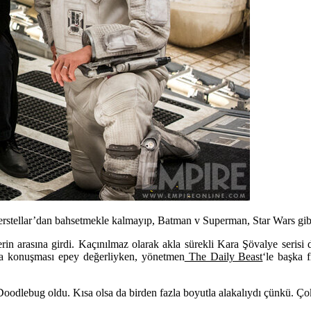
rstellar’dan bahsetmekle kalmayıp, Batman v Superman, Star Wars gibi fil
mlerin arasına girdi. Kaçınılmaz olarak akla sürekli Kara Şövalye seri
da konuşması epey değerliyken, yönetmen
The Daily Beast
‘le başka f
iz Doodlebug oldu. Kısa olsa da birden fazla boyutla alakalıydı çünkü. Ço