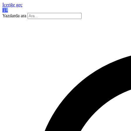
İçeriğe geç
FL
Yazılarda ara