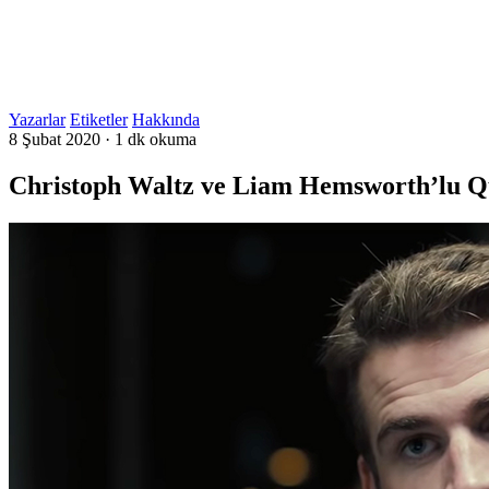
Yazarlar
Etiketler
Hakkında
8 Şubat 2020
·
1 dk okuma
Christoph Waltz ve Liam Hemsworth’lu Q