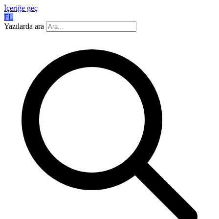
İçeriğe geç
FL
Yazılarda ara