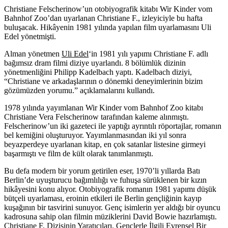
Christiane Felscherinow’un otobiyografik kitabı Wir Kinder vom
Bahnhof Zoo’dan uyarlanan Christiane F., izleyiciyle bu hafta
buluşacak. Hikâyenin 1981 yılında yapılan film uyarlamasını Uli
Edel yönetmişti.
Alman yönetmen
Uli Edel
‘in 1981 yılı yapımı
Christiane F.
adlı
bağımsız dram filmi diziye uyarlandı. 8 bölümlük dizinin
yönetmenliğini
Philipp Kadelbach
yaptı. Kadelbach diziyi,
“Christiane ve arkadaşlarının o dönemki deneyimlerinin bizim
gözümüzden yorumu.” açıklamalarını kullandı.
1978 yılında yayımlanan
Wir Kinder vom Bahnhof Zoo
kitabı
Christiane Vera Felscherinow
tarafından kaleme alınmıştı.
Felscherinow’un iki gazeteci ile yaptığı ayrıntılı röportajlar, romanın
bel kemiğini oluşturuyor. Yayımlanmasından iki yıl sonra
beyazperdeye uyarlanan kitap, en çok satanlar listesine girmeyi
başarmıştı ve film de kült olarak tanımlanmıştı.
Bu defa modern bir yorum getirilen eser, 1970’li yıllarda Batı
Berlin’de uyuşturucu bağımlılığı ve fuhuşa sürüklenen bir kızın
hikâyesini konu alıyor. Otobiyografik romanın 1981 yapımı düşük
bütçeli uyarlaması, eroinin etkileri ile Berlin gençliğinin kayıp
kuşağının bir tasvirini sunuyor. Genç isimlerin yer aldığı bir oyuncu
kadrosuna sahip olan filmin müziklerini
David Bowie
hazırlamıştı.
Christiane F. Dizisinin Yaratıcıları, Gençlerle İlgili Evrensel Bir