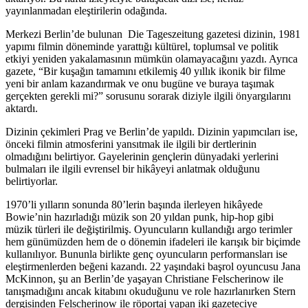
yayınlanmadan eleştirilerin odağında.
Merkezi Berlin’de bulunan Die Tageszeitung gazetesi dizinin, 1981
yapımı filmin döneminde yarattığı kültürel, toplumsal ve politik
etkiyi yeniden yakalamasının mümkün olamayacağını yazdı. Ayrıca
gazete, “Bir kuşağın tamamını etkilemiş 40 yıllık ikonik bir filme
yeni bir anlam kazandırmak ve onu bugüne ve buraya taşımak
gerçekten gerekli mi?” sorusunu sorarak diziyle ilgili önyargılarını
aktardı.
Dizinin çekimleri Prag ve Berlin’de yapıldı. Dizinin yapımcıları ise,
önceki filmin atmosferini yansıtmak ile ilgili bir dertlerinin
olmadığını belirtiyor. Gayelerinin gençlerin dünyadaki yerlerini
bulmaları ile ilgili evrensel bir hikâyeyi anlatmak olduğunu
belirtiyorlar.
1970’li yılların sonunda 80’lerin başında ilerleyen hikâyede
Bowie’nin hazırladığı müzik son 20 yıldan punk, hip-hop gibi
müzik türleri ile değiştirilmiş. Oyuncuların kullandığı argo terimler
hem günümüzden hem de o dönemin ifadeleri ile karışık bir biçimde
kullanılıyor. Bununla birlikte genç oyuncuların performansları ise
eleştirmenlerden beğeni kazandı. 22 yaşındaki başrol oyuncusu
Jana
McKinnon
, şu an Berlin’de yaşayan Christiane Felscherinow ile
tanışmadığını ancak kitabını okuduğunu ve role hazırlanırken Stern
dergisinden Felscherinow ile röportaj yapan iki gazeteciye