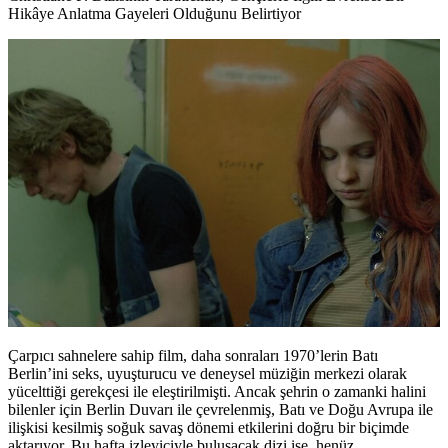
Hikâye Anlatma Gayeleri Olduğunu Belirtiyor
Çarpıcı sahnelere sahip film, daha sonraları 1970’lerin Batı
Berlin’ini seks, uyuşturucu ve deneysel müziğin merkezi olarak
yücelttiği gerekçesi ile eleştirilmişti. Ancak şehrin o zamanki halini
bilenler için Berlin Duvarı ile çevrelenmiş, Batı ve Doğu Avrupa ile
ilişkisi kesilmiş soğuk savaş dönemi etkilerini doğru bir biçimde
aktarıyor. Bu hafta izleyiciyle buluşacak dizi ise, henüz