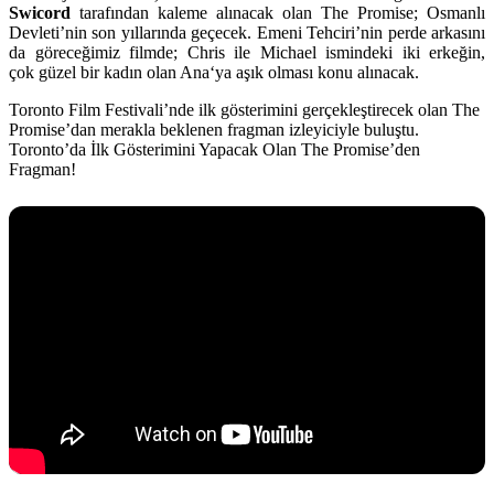
Swicord
tarafından kaleme alınacak olan The Promise; Osmanlı
Devleti’nin son yıllarında geçecek. Emeni Tehciri’nin perde arkasını
da göreceğimiz filmde;
Chris
ile
Michael
ismindeki iki erkeğin,
çok güzel bir kadın olan
Ana
‘ya aşık olması konu alınacak.
Toronto Film Festivali’nde ilk gösterimini gerçekleştirecek olan The
Promise’dan merakla beklenen fragman izleyiciyle buluştu.
Toronto’da İlk Gösterimini Yapacak Olan The Promise’den
Fragman!