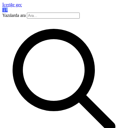
İçeriğe geç
FL
Yazılarda ara