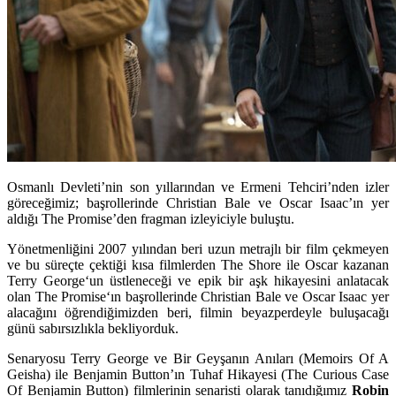
Osmanlı Devleti’nin son yıllarından ve Ermeni Tehciri’nden izler
göreceğimiz; başrollerinde Christian Bale ve Oscar Isaac’ın yer
aldığı The Promise’den fragman izleyiciyle buluştu.
Yönetmenliğini 2007 yılından beri uzun metrajlı bir film çekmeyen
ve bu süreçte çektiği kısa filmlerden
The Shore
ile
Oscar
kazanan
Terry George
‘un üstleneceği ve epik bir aşk hikayesini anlatacak
olan
The Promise
‘ın başrollerinde
Christian Bale
ve
Oscar Isaac
yer
alacağını öğrendiğimizden beri, filmin beyazperdeyle buluşacağı
günü sabırsızlıkla bekliyorduk.
Senaryosu Terry George ve Bir Geyşanın Anıları (Memoirs Of A
Geisha) ile Benjamin Button’ın Tuhaf Hikayesi (The Curious Case
Of Benjamin Button) filmlerinin senaristi olarak tanıdığımız
Robin