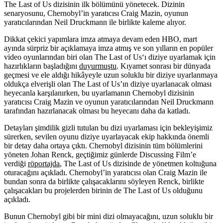
The Last of Us dizisinin ilk bölümünü yönetecek. Dizinin
senaryosunu, Chernobyl’in yaratıcısı Craig Mazin, oyunun
yaratıcılarından Neil Druckmann ile birlikte kaleme alıyor.
Dikkat çekici yapımlara imza atmaya devam eden
HBO
, mart
ayında sürpriz bir açıklamaya imza atmış ve son yılların en popüler
video oyunlarından biri olan
The Last of Us
‘ı diziye uyarlamak için
hazırlıkların başladığını
duyurmuştu
. Kıyamet sonrası bir dünyada
geçmesi ve ele aldığı hikâyeyle uzun soluklu bir diziye uyarlanmaya
oldukça elverişli olan The Last of Us’ın diziye uyarlanacak olması
heyecanla karşılanırken, bu uyarlamanın Chernobyl dizisinin
yaratıcısı
Craig Mazin
ve oyunun yaratıcılarından
Neil Druckmann
tarafından hazırlanacak olması bu heyecanı daha da katladı.
Detayları şimdilik gizli tutulan bu dizi uyarlaması için bekleyişimiz
sürerken, sevilen oyunu diziye uyarlayacak ekip hakkında önemli
bir detay daha ortaya çıktı. Chernobyl dizisinin tüm bölümlerini
yöneten
Johan Renck
, geçtiğimiz günlerde Discussing Film’e
verdiği
röportajda
, The Last of Us dizisinde de yönetmen koltuğuna
oturacağını açıkladı. Chernobyl’in yaratıcısı olan Craig Mazin ile
bundan sonra da birlikte çalışacaklarını söyleyen Renck, birlikte
çalışacakları bu projelerden birinin de The Last of Us olduğunu
açıkladı.
Bunun Chernobyl gibi bir mini dizi olmayacağını, uzun soluklu bir