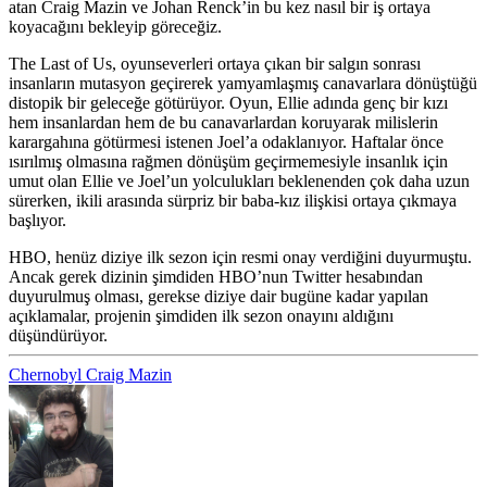
atan Craig Mazin ve Johan Renck’in bu kez nasıl bir iş ortaya
koyacağını bekleyip göreceğiz.
The Last of Us, oyunseverleri ortaya çıkan bir salgın sonrası
insanların mutasyon geçirerek yamyamlaşmış canavarlara dönüştüğü
distopik bir geleceğe götürüyor. Oyun, Ellie adında genç bir kızı
hem insanlardan hem de bu canavarlardan koruyarak milislerin
karargahına götürmesi istenen Joel’a odaklanıyor. Haftalar önce
ısırılmış olmasına rağmen dönüşüm geçirmemesiyle insanlık için
umut olan Ellie ve Joel’un yolculukları beklenenden çok daha uzun
sürerken, ikili arasında sürpriz bir baba-kız ilişkisi ortaya çıkmaya
başlıyor.
HBO, henüz diziye ilk sezon için resmi onay verdiğini duyurmuştu.
Ancak gerek dizinin şimdiden HBO’nun Twitter hesabından
duyurulmuş olması, gerekse diziye dair bugüne kadar yapılan
açıklamalar, projenin şimdiden ilk sezon onayını aldığını
düşündürüyor.
Chernobyl
Craig Mazin