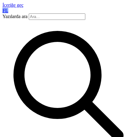
İçeriğe geç
FL
Yazılarda ara