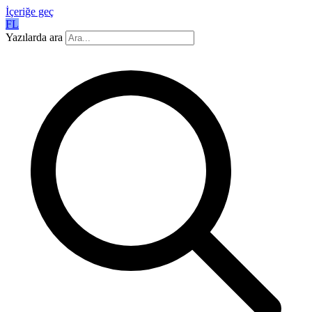
İçeriğe geç
FL
Yazılarda ara