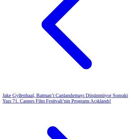
Jake Gyllenhaal, Batman’i Canlandırmayı Düşünmüyor
Sonraki
Yazı
71. Cannes Film Festivali’nin Programı Açıklandı!