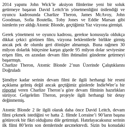
2014 yapımı John Wick’le aksiyon filmlerine yeni bir soluk
getirmeye başaran
David Leitch
‘in yönetmenliğini üstlendiği ve
oyuncu kadrosunda
Charlize Theron, James McAvoy, John
Goodman, Sofia Boutella, Toby Jones
ve
Eddie Marsan
gibi
isimlerin yer aldığı Atomic Blonde, geçtiğimiz Yaz vizyona girmişti.
Gerek yönetmeni ve oyuncu kadrosu, gerekse konusuyla oldukça
dikkat çekici görünen film, vizyona beklentilerle birlikte girmiş
ancak pek de olumlu geri dönüşler almamıştı. Buna rağmen 30
milyon dolarlık bütçesine karşın gişede 95 milyon dolar seviyesine
erişen film, en azından devam film ihtimalini gündeme getirmeyi
başarmıştı.
Charlize Theron, Atomic Blonde 2’nun Üzerinde Çalıştıklarını
Doğruladı
Şimdiye kadar serinin devam filmi ile ilgili herhangi bir resmi
açıklama gelmiş değil ancak geçtiğimiz günlerde IndieWire’a bir
röportaj
veren Charlize Theron’a göre devam filminin hazırlıkları
sürüyor. Gelgelelim Theron, projeyle ilgili herhangi bir detay
değinmemiş.
Atomic Blonde 2 ile ilgili olarak daha önce David Leitch, devam
filmi çekmek istediğini ve hatta 2. filmde Lorraine’i 90’ların başına
götürecek bir fikri olduğunu dile getirmişti. Hatırlayacaksınız serinin
ilk filmi 80’lerin son demlerinde geçmekteydi. Sizin bu konudaki