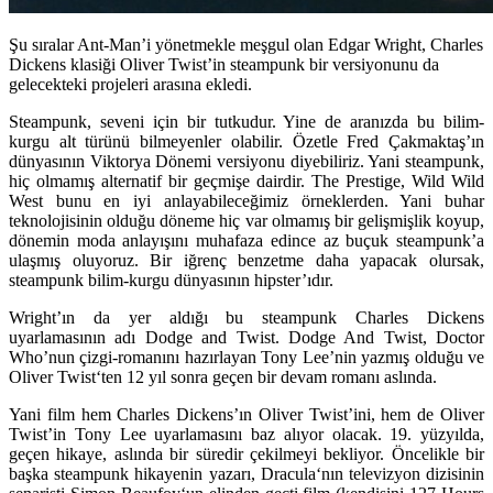
Şu sıralar Ant-Man’i yönetmekle meşgul olan Edgar Wright, Charles
Dickens klasiği Oliver Twist’in steampunk bir versiyonunu da
gelecekteki projeleri arasına ekledi.
Steampunk, seveni için bir tutkudur. Yine de aranızda bu bilim-
kurgu alt türünü bilmeyenler olabilir. Özetle Fred Çakmaktaş’ın
dünyasının Viktorya Dönemi versiyonu diyebiliriz. Yani steampunk,
hiç olmamış alternatif bir geçmişe dairdir.
The Prestige, Wild Wild
West
bunu en iyi anlayabileceğimiz örneklerden. Yani buhar
teknolojisinin olduğu döneme hiç var olmamış bir gelişmişlik koyup,
dönemin moda anlayışını muhafaza edince az buçuk steampunk’a
ulaşmış oluyoruz. Bir iğrenç benzetme daha yapacak olursak,
steampunk bilim-kurgu dünyasının hipster’ıdır.
Wright’ın da yer aldığı bu steampunk
Charles Dickens
uyarlamasının adı
Dodge and Twist
. Dodge And Twist, Doctor
Who’nun çizgi-romanını hazırlayan
Tony Lee’
nin yazmış olduğu ve
Oliver Twist
‘ten 12 yıl sonra geçen bir devam romanı aslında.
Yani film hem Charles Dickens’ın Oliver Twist’ini, hem de Oliver
Twist’in Tony Lee uyarlamasını baz alıyor olacak. 19. yüzyılda,
geçen hikaye, aslında bir süredir çekilmeyi bekliyor. Öncelikle bir
başka steampunk hikayenin yazarı,
Dracula
‘nın televizyon dizisinin