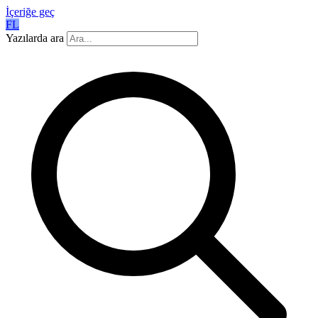
İçeriğe geç
FL
Yazılarda ara