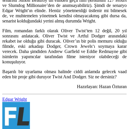
senaristi
Simon Beaufoy
‘un elinden geçti film (kendisini 127 Hours
ve Slumdog Millionaire’den de anımsayabiliriz). Şimdi de senaryo
Edgar Wright
‘ın elinde. Henüz yönetmenliği üstlenir mi bilmesek
de, ve muhtemelen yönetmek kendisi olmayacakmış gibi dursa da,
senarist kolduğundaki yerini almış durumda Wright.
Film, romandan farklı olarak
Oliver Twist
‘ten 12 değil, 20 yıl
sonrasını anlatacak.
Oliver Twist
ve
Artful Dodger
arasındaki
rekabet ise olduğu gibi duracak. Oliver’ın bir polis memuru olduğu
filmde, eski arkadaşı Dodger,
Crown Jewels
‘ı soymaya karar
verecek. Daha şimdiden
Andrew Garfield
ve
Eddie Redmayne
gibi
isimlerin yapımcılar tarafından filme isteniyor olabileceği de
konuşuluyor.
Başarılı bir uyarlama olması halinde ciddi anlamda gelecek vaad
eden bir proje gibi duruyor Twist And Dodger. Siz ne dersiniz?
Hazırlayan: Hazan Özturan
Edgar Wright