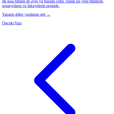
İlk kısa filmini de aynı yıl burada çekti. Şimdi ise yeni filmlerin,
senaryoların ve hikayelerin peşinde.
Yazarın diğer yazılarını gör →
Önceki Yazı