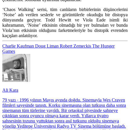
‘Chaos Walking’ serisi, tüm canlıların birbirlerinin düşüncelerini
‘Noise’ adı verilen seslerle ve görüntülerle okuduğu bir distopya
dünyasında geçiyor. Todd Hewitt ve Viola Eade isimli iki
kahramanın, ‘Noise’ etkisinin olmadığı bir yer bulmaları ve bunda
Viola’nın etkisinin olduğunu farketmeleriyle bu distopik evrenden
kaçışları anlatılıyor.
Charlie Kaufman
Doug Liman
Robert Zemeckis
The Hunger
Games
Ali Kara
79 yazı
·
1996 yılının Mayıs ayında doğdu. Sinemayla Wes Craven
filmleri sayesinde tanıştı. Korku sinemasına olan tutkusu daha sonra
sinemanın tüm türlerine yayıldı. Bir ortaokul piyesinde sahneye
çıktıktan sonra oyuncu olmaya karar verdi. Yıllarca tiyatro
sahnesinin tozunu yuttuktan sonra asıl tutkunu olduğu sinemaya
yönelip Yeditepe Üniversitesi Radyo TV Sinema bölümüne başladı.