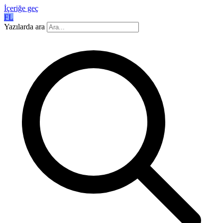
İçeriğe geç
FL
Yazılarda ara