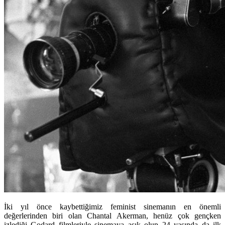
İki yıl önce kaybettiğimiz feminist sinemanın en önemli
değerlerinden biri olan Chantal Akerman, henüz çok gençken
izlediği Godard filmleriyle sinemaya aşık olup 24 yaşında da ilk