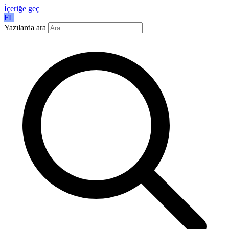
İçeriğe geç
FL
Yazılarda ara