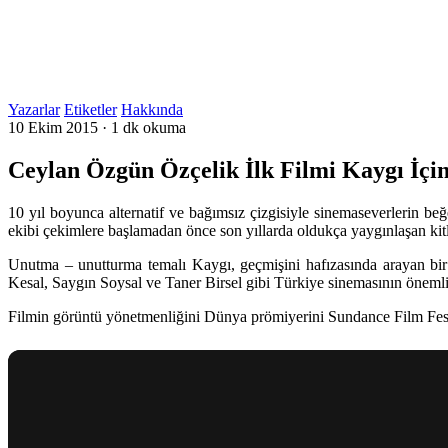
Yazarlar
Etiketler
Hakkında
10 Ekim 2015
·
1 dk okuma
Ceylan Özgün Özçelik İlk Filmi Kaygı İçi
10 yıl boyunca alternatif ve bağımsız çizgisiyle sinemaseverlerin b
ekibi çekimlere başlamadan önce son yıllarda oldukça yaygınlaşan kit
Unutma – unutturma temalı
Kaygı
, geçmişini hafızasında arayan b
Kesal, Saygın Soysal
ve
Taner Birsel
gibi Türkiye sinemasının önemli i
Filmin görüntü yönetmenliğini Dünya prömiyerini
Sundance Film Fest