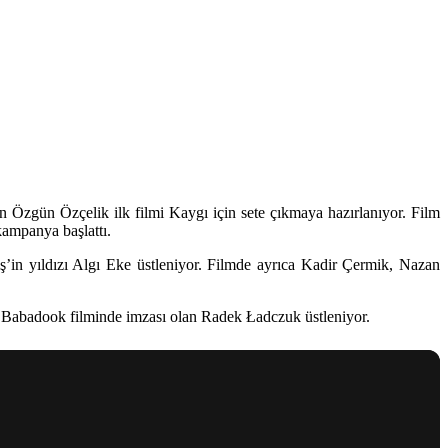
n Özgün Özçelik ilk filmi Kaygı için sete çıkmaya hazırlanıyor. Film
kampanya başlattı.
ş
’in yıldızı
Algı Eke
üstleniyor. Filmde ayrıca
Kadir Çermik, Nazan
e Babadook
filminde imzası olan
Radek Ładczuk
üstleniyor.