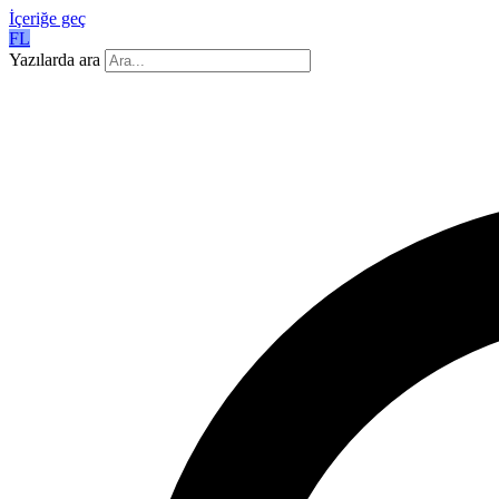
İçeriğe geç
FL
Yazılarda ara