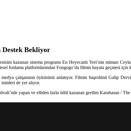
n Destek Bekliyor
eğenisini kazanan sinema programı En Heyecanlı Yeri’nin mimarı Ceyla
lesel fonlama platformlarından Fongogo’da filmin hayata geçmesi için 
ir medya çalışanının öyküsünü anlatıyor. Filmin başrolünü
Galip Dervi
simleri de yer alıyor.
ivali
’nde yapan ve elliden fazla ödül kazanan gerilim
Karabasan / Th