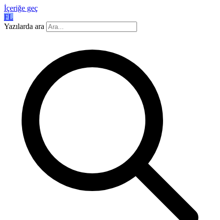
İçeriğe geç
FL
Yazılarda ara