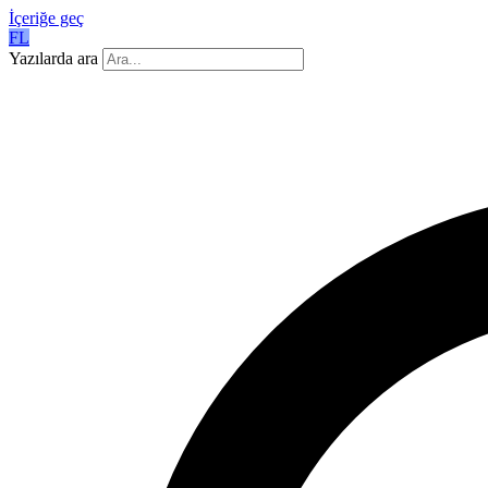
İçeriğe geç
FL
Yazılarda ara