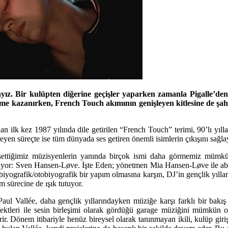
ayız. Bir kulüpten diğerine geçişler yaparken zamanla Pigalle’den 
me kazanırken, French Touch akımının genişleyen kitlesine de şahitli
an ilk kez 1987 yılında dile getirilen “French Touch” terimi, 90’lı y
erleyen süreçte ise tüm dünyada ses getiren önemli isimlerin çıkışını sa
ettiğimiz müzisyenlerin yanında birçok ismi daha görmemiz mümkün o
 alıyor: Sven Hansen-Løve. İşte Eden; yönetmen Mia Hansen-Løve ile ab
biyografik/otobiyografik bir yapım olmasına karşın, DJ’in gençlik yılla
 sürecine de ışık tutuyor.
Vallée, daha gençlik yıllarındayken müziğe karşı farklı bir bakış açıs
ne efektleri ile sesin birleşimi olarak gördüğü garage müziğini mümk
 Dönem itibariyle henüz bireysel olarak tanınmayan ikili, kulüp giriş