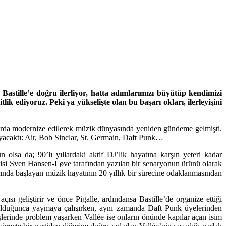
Bastille’e doğru ilerliyor, hatta adımlarımızı büyütüp kendimizi
k ediyoruz. Peki ya yükselişte olan bu başarı okları, ilerleyişini
ıllarda modernize edilerek müzik dünyasında yeniden gündeme gelmişti.
ğlayacaktı: Air, Bob Sinclar, St. Germain, Daft Punk…
lsa da; 90’lı yıllardaki aktif DJ’lik hayatına karşın yeteri kadar
isi Sven Hansen-Løve tarafından yazılan bir senaryonun ürünü olarak
rında başlayan müzik hayatının 20 yıllık bir sürecine odaklanmasından
ı geliştirir ve önce Pigalle, ardındansa Bastille’de organize ettiği
ün olduğunca yaymaya çalışırken, aynı zamanda Daft Punk üyelerinden
lerinde problem yaşarken Vallée ise onların önünde kapılar açan isim