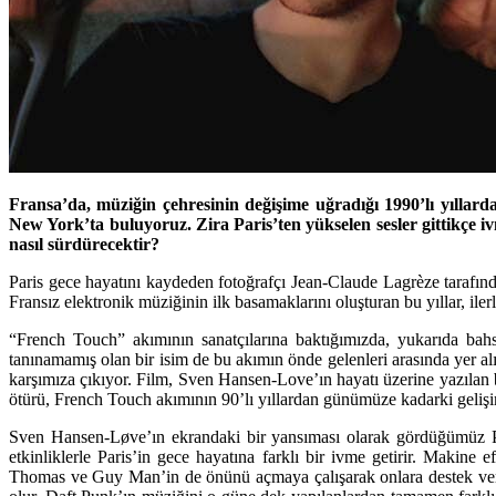
Fransa’da, müziğin çehresinin değişime uğradığı 1990’lı yıllard
New York’ta buluyoruz. Zira Paris’ten yükselen sesler gittikçe iv
nasıl sürdürecektir?
Paris gece hayatını kaydeden fotoğrafçı Jean-Claude Lagrèze tarafınd
Fransız elektronik müziğinin ilk basamaklarını oluşturan bu yıllar, il
“French Touch” akımının sanatçılarına baktığımızda, yukarıda bahs
tanınamamış olan bir isim de bu akımın önde gelenleri arasında yer
karşımıza çıkıyor. Film, Sven Hansen-Love’ın hayatı üzerine yazılan 
ötürü, French Touch akımının 90’lı yıllardan günümüze kadarki gelişim
Sven Hansen-Løve’ın ekrandaki bir yansıması olarak gördüğümüz Paul 
etkinliklerle Paris’in gece hayatına farklı bir ivme getirir. Maki
Thomas ve Guy Man’in de önünü açmaya çalışarak onlara destek verir.