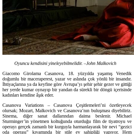
Oyuncu kendisini yineleyebilmelidir. –John Malkovich
Giacomo Girolama Casanova, 18. yüzyılda yaşamış Venedik
doğumlu bir maceraperest, yazar ve aslında çok yönlü bir insandır.
İhtiyaçlarına ya da keyfine göre Avrupa’yı şehir şehir gezer ve gittiği
her yerde kumar oynayıp bir yandan da sürekli bir döngü içerisinde
kadınları kendine âşık eder.
Casanova Variations – Casanova Çeşitlemeleri’ni özetleyecek
olursak; Mozart, Malkovich ve Casanova’nın buluşması diyebiliriz.
Sinema, diğer sanat dallarından daima beslenir. Michael
Sturminger’in yönetmen koltuğunda oturduğu film de tiyatroyu ve
operayı gerçek zamanlı bir kurguyla harmanlayarak bir nevi “gezici
oda operası” kıvamında bir stile ev sahipliği yapıyor. Hem