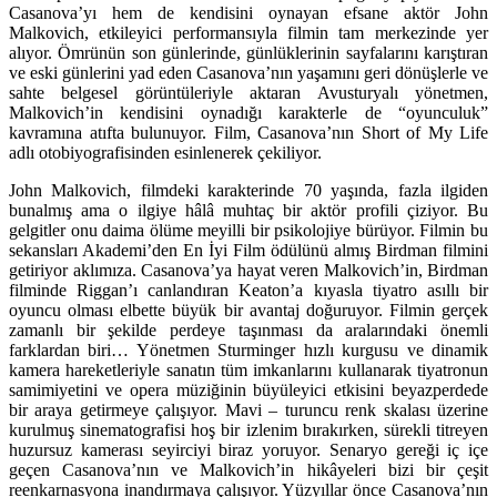
Casanova’yı hem de kendisini oynayan efsane aktör John
Malkovich, etkileyici performansıyla filmin tam merkezinde yer
alıyor. Ömrünün son günlerinde, günlüklerinin sayfalarını karıştıran
ve eski günlerini yad eden Casanova’nın yaşamını geri dönüşlerle ve
sahte belgesel görüntüleriyle aktaran Avusturyalı yönetmen,
Malkovich’in kendisini oynadığı karakterle de “oyunculuk”
kavramına atıfta bulunuyor. Film, Casanova’nın Short of My Life
adlı otobiyografisinden esinlenerek çekiliyor.
John Malkovich, filmdeki karakterinde 70 yaşında, fazla ilgiden
bunalmış ama o ilgiye hâlâ muhtaç bir aktör profili çiziyor. Bu
gelgitler onu daima ölüme meyilli bir psikolojiye bürüyor. Filmin bu
sekansları Akademi’den En İyi Film ödülünü almış Birdman filmini
getiriyor aklımıza. Casanova’ya hayat veren Malkovich’in, Birdman
filminde Riggan’ı canlandıran Keaton’a kıyasla tiyatro asıllı bir
oyuncu olması elbette büyük bir avantaj doğuruyor. Filmin gerçek
zamanlı bir şekilde perdeye taşınması da aralarındaki önemli
farklardan biri… Yönetmen Sturminger hızlı kurgusu ve dinamik
kamera hareketleriyle sanatın tüm imkanlarını kullanarak tiyatronun
samimiyetini ve opera müziğinin büyüleyici etkisini beyazperdede
bir araya getirmeye çalışıyor. Mavi – turuncu renk skalası üzerine
kurulmuş sinematografisi hoş bir izlenim bırakırken, sürekli titreyen
huzursuz kamerası seyirciyi biraz yoruyor. Senaryo gereği iç içe
geçen Casanova’nın ve Malkovich’in hikâyeleri bizi bir çeşit
reenkarnasyona inandırmaya çalışıyor. Yüzyıllar önce Casanova’nın