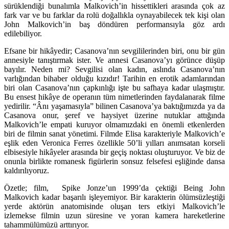
sürüklendiği bunalımla Malkovich’in hissettikleri arasında çok az
fark var ve bu farklar da rolü doğallıkla oynayabilecek tek kişi olan
John Malkovich’in baş döndüren performansıyla göz ardı
edilebiliyor.
Efsane bir hikâyedir; Casanova’nın sevgililerinden biri, onu bir gün
annesiyle tanıştırmak ister. Ve annesi Casanova’yı görünce düşüp
bayılır. Neden mi? Sevgilisi olan kadın, aslında Casanova’nın
varlığından bihaber olduğu kızıdır! Tarihin en erotik adamlarından
biri olan Casanova’nın çapkınlığı işte bu safhaya kadar ulaşmıştır.
Bu ensest hikâye de operanın tüm nimetlerinden faydalanarak filme
yedirilir. “Ânı yaşamasıyla” bilinen Casanova’ya baktığımızda ya da
Casanova onur, şeref ve haysiyet üzerine nutuklar attığında
Malkovich’le empati kuruyor olmamızdaki en önemli etkenlerden
biri de filmin sanat yönetimi. Filmde Elisa karakteriyle Malkovich’e
eşlik eden Veronica Ferres özellikle 50’li yılları anımsatan korseli
elbisesiyle hikâyeler arasında bir geçiş noktası oluşturuyor. Ve biz de
onunla birlikte romanesk figürlerin sonsuz felsefesi eşliğinde dansa
kaldırılıyoruz.
Özetle; film, Spike Jonze’un 1999’da çektiği Being John
Malkovich kadar başarılı işleyemiyor. Bir karakterin ölümsüzleştiği
yerde aktörün anatomisinde oluşan ters etkiyi Malkovich’le
izlemekse filmin uzun süresine ve yoran kamera hareketlerine
tahammülümüzü arttırıyor.