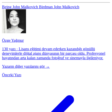
Being John Malkovich
Birdman
John Malkovich
Özge Yağmur
130 yazı
·
Lisans eğitimi devam ederken kazandığı gönüllü
deneyimlerle dijital ajans dünyasının bir parçası oldu. Profesyonel
hayatından arta kalan zamanda fotoğraf ve sinemayla ilgileniyor.
Yazarın diğer yazılarını gör →
Önceki Yazı