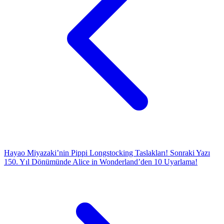
Hayao Miyazaki’nin Pippi Longstocking Taslakları!
Sonraki Yazı
150. Yıl Dönümünde Alice in Wonderland’den 10 Uyarlama!