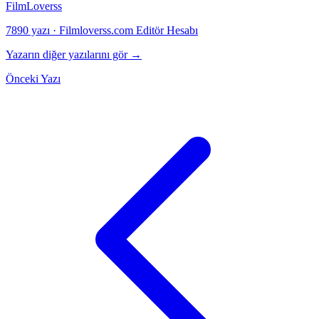
FilmLoverss
7890 yazı
·
Filmloverss.com Editör Hesabı
Yazarın diğer yazılarını gör →
Önceki Yazı