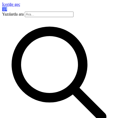
İçeriğe geç
FL
Yazılarda ara