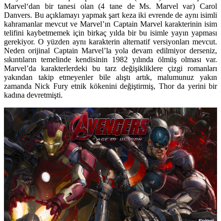
Marvel
‘dan bir tanesi olan (4 tane de Ms. Marvel var)
Carol
Danvers.
Bu açıklamayı yapmak şart keza iki evrende de aynı isimli
kahramanlar mevcut ve Marvel’ın Captain Marvel karakterinin isim
telifini kaybetmemek için birkaç yılda bir bu isimle yayın yapması
gerekiyor. O yüzden aynı karakterin alternatif versiyonları mevcut.
Neden orijinal Captain Marvel’la yola devam edilmiyor derseniz,
sıkıntıların temelinde kendisinin 1982 yılında ölmüş olması var.
Marvel’da karakterlerdeki bu tarz değişikliklere çizgi romanları
yakından takip etmeyenler bile alıştı artık, malumunuz yakın
zamanda Nick Fury etnik kökenini değiştirmiş, Thor da yerini bir
kadına devretmişti.