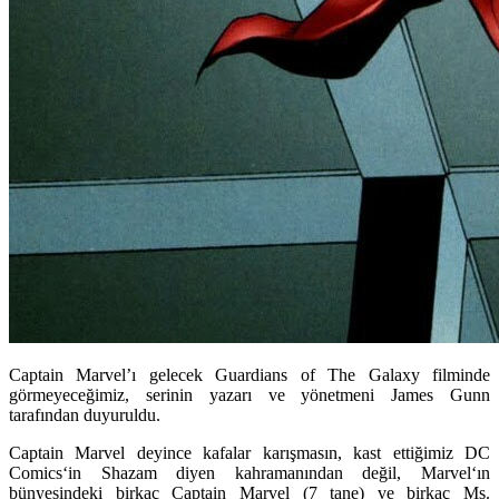
Captain Marvel’ı gelecek Guardians of The Galaxy filminde
görmeyeceğimiz, serinin yazarı ve yönetmeni James Gunn
tarafından duyuruldu.
Captain Marvel
deyince kafalar karışmasın, kast ettiğimiz
DC
Comics
‘in
Shazam
diyen kahramanından değil,
Marvel
‘ın
bünyesindeki birkaç Captain Marvel (7 tane) ve birkaç
Ms.