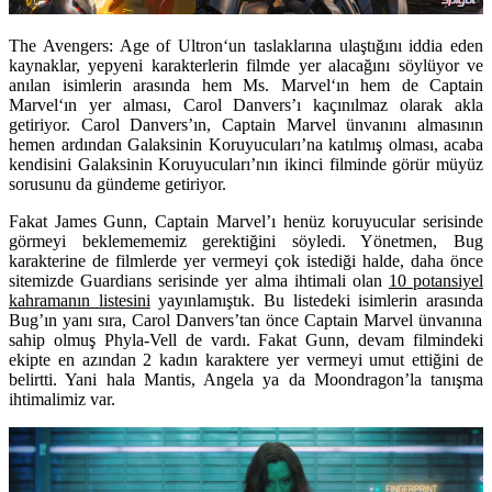
The Avengers: Age of Ultron
‘un taslaklarına ulaştığını iddia eden
kaynaklar, yepyeni karakterlerin filmde yer alacağını söylüyor ve
anılan isimlerin arasında hem
Ms. Marvel
‘ın hem de
Captain
Marvel
‘ın yer alması, Carol Danvers’ı kaçınılmaz olarak akla
getiriyor. Carol Danvers’ın, Captain Marvel ünvanını almasının
hemen ardından
Galaksinin Koruyucuları’
na katılmış olması, acaba
kendisini Galaksinin Koruyucuları’nın ikinci filminde görür müyüz
sorusunu da gündeme getiriyor.
Fakat
James Gunn
, Captain Marvel’ı henüz koruyucular serisinde
görmeyi beklemememiz gerektiğini söyledi. Yönetmen,
Bug
karakterine de filmlerde yer vermeyi çok istediği halde, daha önce
sitemizde Guardians serisinde yer alma ihtimali olan
10 potansiyel
kahramanın listesini
yayınlamıştık. Bu listedeki isimlerin arasında
Bug’
ın yanı sıra, Carol Danvers’tan önce Captain Marvel ünvanına
sahip olmuş
Phyla-Vell
de vardı. Fakat Gunn, devam filmindeki
ekipte en azından 2 kadın karaktere yer vermeyi umut ettiğini de
belirtti. Yani hala
Mantis, Angela
ya da
Moondragon’
la tanışma
ihtimalimiz var.