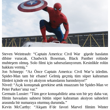
Steven Weintraub: “Captain America: Civil War gişede hasılatın
dibine vuracak. Chadwick Boseman, Black Panther rolünde
muhteşem olmuş. Solo filmi için sabırsızlanıyorum. Kesinlikle rolün
hakkını vermiş.”
Jon Schnepp: “Az Önce Captain America: Civil War’u izledim.
Spider-Man tam bir efsane! Gelmiş geçmiş tüm süper kahraman
filmleri içinde en iyi aksiyon sekanslarını barındırıyor!”
Nived:
“Açık konuşmak gerekirse artık muazzam bir Spider-Man ve
Peter Parker’ımız var.”
Germain Lussier: “Tüm gece konuşabiliriz ama son bir şey daha var,
filmin havaalanı sahnesi bütün süper kahraman aksiyon sahneleri
arasında bir numaraya oturmuş durumda.”
Kevin McCarthy: “Akşam 8’de favori Marvel filmim Winter