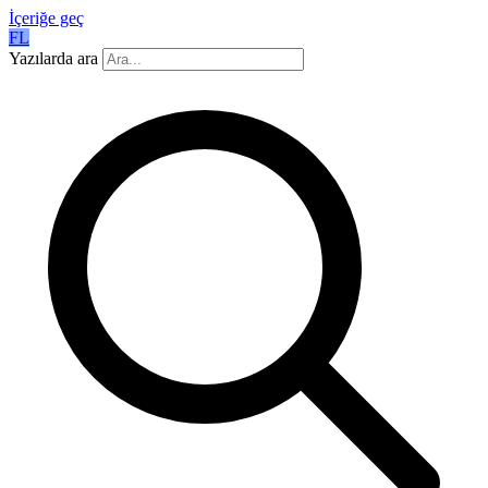
İçeriğe geç
FL
Yazılarda ara