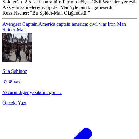
Soldier’dı. 2.5 saat sonra tüm fikrim değişti. Civil War bire yerleşti.
Aksiyon sahneleriyle, Spider-Man’iyle tam bir şaheserdi.”
Russ Fischer: “Bu Spider-Man Olağanüstü!”
Avengers
Captain America
captain america: civil war
Iron Man
Spider-Man
Sıla Şahinöz
3338 yazı
Yazarın diğer yazılarını gör →
Önceki Yazı