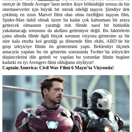
süreçte de filmde Averger’ların neden ikiye bölündüğü sorusu da biz
sinemaseverler için büyük bir merak niteliği taşıyor. Şimdiye dek
çekilmiş en uzun Marvel filmi olan olma özelliğini taşıyan film,
Spider-Man dahil olmak üzere bu kadar çok kahramanı bir araya
getirecek olmasının yarattığı risk filmde nasıl bir bütünlük
yakalanacağı sorusunu da akıllara getirmiyor değil. Bu faktörlerin
çatısı altında filmle ilgili birçok sorunun vizyona girmesine az bir
süre kala etrafta kol gezdiği şu dönemde film ekibi, ABD’de bir
grup izleyiciye filmin ön gösterimini yaptı.
Beklentiyi ölçmek
amacıyla yapılan bu ön gösterim sonrasında Twitter’da izleyiciler
düşüncelerini dile getirdi ve yapılan bu yorumlar filmin bugüne
kadarki en iyi Avengers filmi olduğunu söylüyor!
Captain America: Civil War Filmi 6 Mayıs’ta Vizyonda!