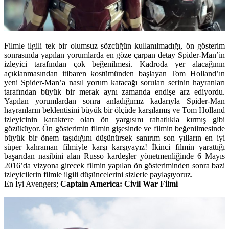
Filmle ilgili tek bir olumsuz sözcüğün kullanılmadığı, ön gösterim
sonrasında yapılan yorumlarda en göze çarpan detay Spider-Man’in
izleyici tarafından çok beğenilmesi. Kadroda yer alacağının
açıklanmasından itibaren kostümünden başlayan Tom Holland’ın
yeni Spider-Man’a nasıl yorum katacağı soruları serinin hayranları
tarafından büyük bir merak aynı zamanda endişe arz ediyordu.
Yapılan yorumlardan sonra anladığımız kadarıyla Spider-Man
hayranların beklentisini büyük bir ölçüde karşılamış ve Tom Holland
izleyicinin karaktere olan ön yargısını rahatlıkla kırmış gibi
gözüküyor. Ön gösterimin filmin gişesinde ve filmin beğenilmesinde
büyük bir önem taşıdığını düşünürsek sanırım son yılların en iyi
süper kahraman filmiyle karşı karşıyayız! İkinci filmin yarattığı
başarıdan nasibini alan Russo kardeşler yönetmenliğinde
6 Mayıs
2016’da vizyona girecek filmin yapılan ön gösteriminden sonra bazi
izleyicilerin filmle ilgili düşüncelerini sizlerle paylaşıyoruz.
En İyi Avengers;
Captain America: Civil War Filmi