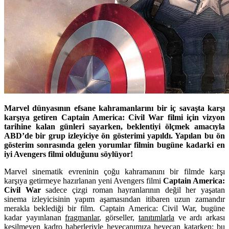
Marvel dünyasının efsane kahramanlarını bir iç savaşta karşı
karşıya getiren Captain America: Civil War filmi için vizyon
tarihine kalan günleri sayarken, beklentiyi ölçmek amacıyla
ABD’de bir grup izleyiciye ön gösterimi yapıldı. Yapılan bu ön
gösterim sonrasında gelen yorumlar filmin bugüne kadarki en
iyi Avengers filmi olduğunu söylüyor!
Marvel sinematik evreninin çoğu kahramanını bir filmde karşı
karşıya getirmeye hazırlanan yeni Avengers filmi
Captain America:
Civil War
sadece çizgi roman hayranlarının değil her yaşatan
sinema izleyicisinin yapım aşamasından itibaren uzun zamandır
merakla beklediği bir film. Captain America: Civil War, bugüne
kadar yayınlanan
fragmanlar
, görseller,
tanıtımlarla
ve ardı arkası
kesilmeyen kadro
haberleriyle
heyecanımıza heyecan katarken; bu