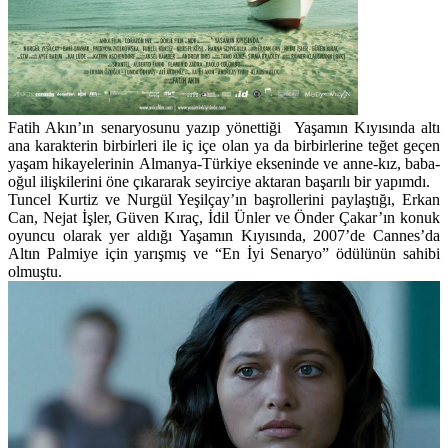
Fatih Akın
’ın senaryosunu yazıp yönettiği
Yaşamın Kıyısında
altı
ana karakterin birbirleri ile iç içe olan ya da birbirlerine teğet geçen
yaşam hikayelerinin Almanya-Türkiye ekseninde ve anne-kız, baba-
oğul ilişkilerini öne çıkararak seyirciye aktaran başarılı bir yapımdı.
Tuncel Kurtiz
ve
Nurgül Yeşilçay
’ın başrollerini paylaştığı,
Erkan
Can, Nejat İşler
,
Güven Kıraç
,
İdil Ünler
ve
Önder Çakar
’ın konuk
oyuncu olarak yer aldığı
Yaşamın Kıyısında
, 2007’de Cannes’da
Altın Palmiye için yarışmış ve “En İyi Senaryo” ödülünün sahibi
olmuştu.