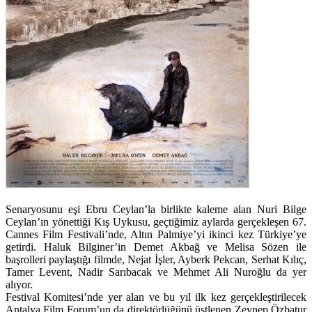
Senaryosunu eşi
Ebru Ceylan
’la birlikte kaleme alan
Nuri Bilge
Ceylan
’ın yönettiği
Kış Uykusu
, geçtiğimiz aylarda gerçekleşen 67.
Cannes Film Festivali’nde, Altın Palmiye’yi ikinci kez Türkiye’ye
getirdi.
Haluk Bilginer
’in
Demet Akbağ
ve
Melisa Sözen
ile
başrolleri paylaştığı filmde,
Nejat İşler, Ayberk Pekcan, Serhat Kılıç,
Tamer Levent, Nadir Sarıbacak
ve
Mehmet Ali Nuroğlu
da yer
alıyor.
Festival Komitesi’nde yer alan ve bu yıl ilk kez gerçekleştirilecek
Antalya Film Forum
’un da direktörlüğünü üstlenen
Zeynep Özbatur