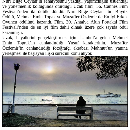
Nuri Bilge Ceylan
’ın senaryosunu yazdığı, yapımcılığını üstlendiği
ve yönetmenlik koltuğunda oturduğu
Uzak
filmi, 56. Cannes Film
Festivali’nden iki ödülle döndü. Nuri Bilge Ceylan Jüri Büyük
Ödülü,
Mehmet Emin Topak
ve
Muzaffer Özdemir
de En İyi Erkek
Oyuncu ödülünü kazandı. Film, 39. Antalya Altın Portakal Film
Festivali’nden de en iyi film dahil olmak üzere çok sayıda ödül
kazanmıştı.
Uzak
, hayallerini gerçekleştirmek için İstanbul’a gelen Mehmet
Emin Toprak’ın canlandırdığı Yusuf karakterinin, Muzaffer
Özdemir’in canlandırdığı fotoğrafçı akrabası Mahmut’un yanına
yerleşmesi ile başlayan ilişki sürecini konu alıyor.