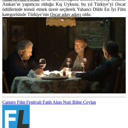
Atakan
’ın yapımcısı olduğu
Kış Uykusu
, bu yıl Türkiye’yi Oscar
ödüllerinde temsil etmek üzere seçilerek Yabancı Dilde En İyi Film
kategorisinde Türkiye’nin
Oscar aday adayı
oldu.
Cannes Film Festivali
Fatih Akın
Nuri Bilge Ceylan