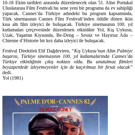
10-18 Ekim tarihleri arasında düzenlenecek olan
51. Altın Portakal
Uluslararası Film Festivali
bu sene yeni bir programa da ev sahipliği
yapacak. Cannes’da Türkiye adındeki bu program kapsamında,
Türk sinemasının
Cannes Film Festivali
‘inden ödülle dönen ikisi
kısa altı film izleyici ile buluşacak. Türkiye sinemasının 100. yıl
kutlamaları çerçevesinde düzenlenen etkinlikte
Yol, Kış Uykusu,
Uzak, Yaşamın Kıyısında, Be-Deng – Sessiz
ve
Hayırsız Ada –
Chienne d’Historie
bir kez daha izleyici ile buluşacak.
Festival Direktörü
Elif Dağdeviren
,
“
Kış Uykusu
’nun Altın Palmiye
başarısı, Türkiye sinemasının 100. yıl kutlamalarında Cannes’da
Türkiye etkinliğinin çıkış noktası oldu. Bu unutulmaz filmleri
beyazperdede izleyemeyenler için de kaçırılmaz bir fırsat olacak”
dedi.
Yol (1981)