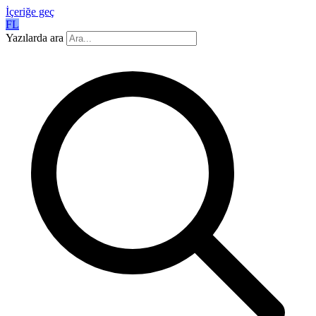
İçeriğe geç
FL
Yazılarda ara