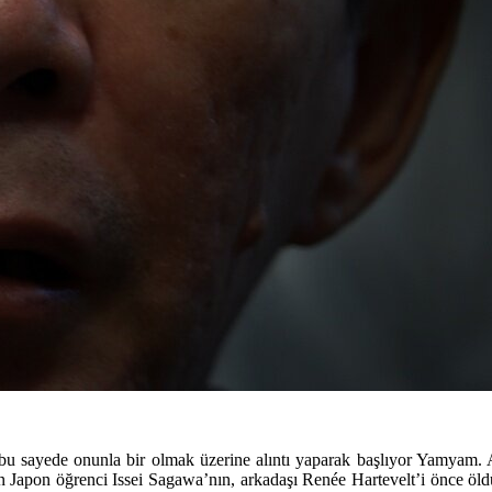
e bu sayede onunla bir olmak üzerine alıntı yaparak başlıyor Yamyam.
n Japon öğrenci Issei Sagawa’nın, arkadaşı Renée Hartevelt’i önce öldür