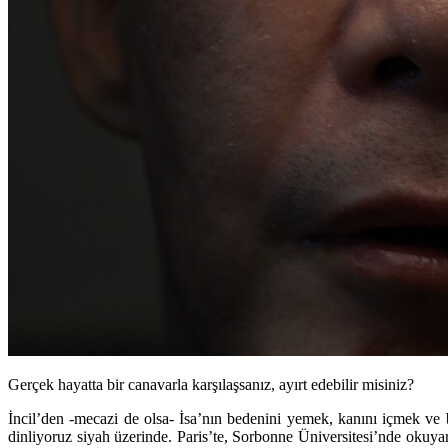
Gerçek hayatta bir canavarla karşılaşsanız, ayırt edebilir misiniz?
İncil’den -mecazi de olsa- İsa’nın bedenini yemek, kanını içmek v
dinliyoruz siyah üzerinde. Paris’te, Sorbonne Üniversitesi’nde okuya