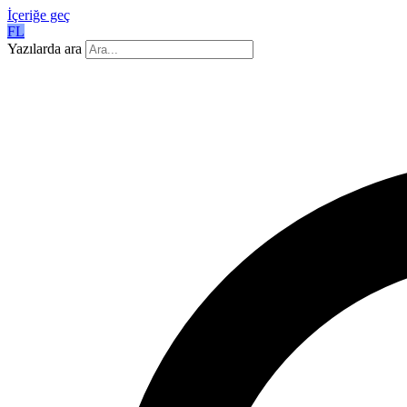
İçeriğe geç
FL
Yazılarda ara