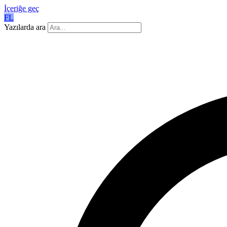
İçeriğe geç
FL
Yazılarda ara