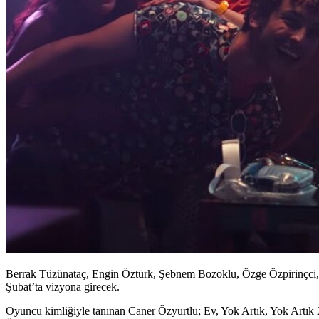
Berrak Tüzünataç, Engin Öztürk, Şebnem Bozoklu, Özge Özpirinçci, H
Şubat’ta vizyona girecek.
Oyuncu kimliğiyle tanınan
Caner Özyurtlu;
Ev, Yok Artık, Yok Artık 