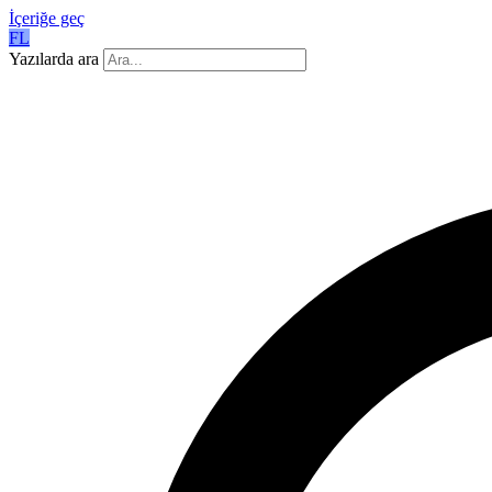
İçeriğe geç
FL
Yazılarda ara