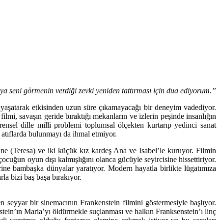
’ya seni görmenin verdiği zevki yeniden tattırması için dua ediyorum.”
 yaşatarak etkisinden uzun süre çıkamayacağı bir deneyim vadediyor.
filmi, savaşın geride bıraktığı mekanların ve izlerin peşinde insanlığın
nsel dille milli problemi toplumsal ölçekten kurtarıp yedinci sanat
i atıflarda bulunmayı da ihmal etmiyor.
nne (Teresa) ve iki küçük kız kardeş Ana ve Isabel’le kuruyor. Filmin
çocuğun oyun dışı kalmışlığını olanca gücüyle seyircisine hissettiriyor.
ine bambaşka dünyalar yaratıyor. Modern hayatla birlikte lügatımıza
la bizi baş başa bırakıyor.
 seyyar bir sinemacının Frankenstein filmini göstermesiyle başlıyor.
stein’ın Maria’yı öldürmekle suçlanması ve halkın Franksenstein’ı linç