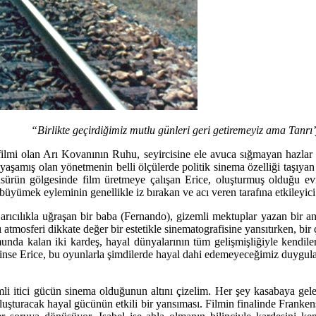
“Birlikte geçirdiğimiz mutlu günleri geri getiremeyiz ama Tanrı
 filmi olan Arı Kovanının Ruhu, seyircisine ele avuca sığmayan hazlar
yaşamış olan yönetmenin belli ölçülerde politik sinema özelliği taşıyan 
nsürün gölgesinde film üretmeye çalışan Erice, oluşturmuş olduğu evre
büyümek eyleminin genellikle iz bırakan ve acı veren tarafına etkileyic
arıcılıkla uğraşan bir baba (Fernando), gizemli mektuplar yazan bir a
atmosferi dikkate değer bir estetikle sinematografisine yansıtırken, bir 
nda kalan iki kardeş, hayal dünyalarının tüm gelişmişliğiyle kendiler
 içinse Erice, bu oyunlarla şimdilerde hayal dahi edemeyeceğimiz duygular
 itici gücün sinema olduğunun altını çizelim. Her şey kasabaya gelen
luşturacak hayal gücünün etkili bir yansıması. Filmin finalinde Franken