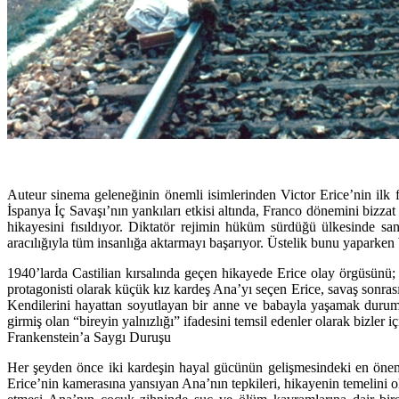
Auteur sinema geleneğinin önemli isimlerinden Victor Erice’nin ilk
İspanya İç Savaşı’nın yankıları etkisi altında, Franco dönemini bizzat 
hikayesini fısıldıyor. Diktatör rejimin hüküm sürdüğü ülkesinde sa
aracılığıyla tüm insanlığa aktarmayı başarıyor. Üstelik bunu yaparken 
1940’larda Castilian kırsalında geçen hikayede Erice olay örgüsünü; 
protagonisti olarak küçük kız kardeş Ana’yı seçen Erice, savaş sonrası 
Kendilerini hayattan soyutlayan bir anne ve babayla yaşamak durumu
girmiş olan “bireyin yalnızlığı” ifadesini temsil edenler olarak bizler
Frankenstein’a Saygı Duruşu
Her şeyden önce iki kardeşin hayal gücünün gelişmesindeki en önemli
Erice’nin kamerasına yansıyan Ana’nın tepkileri, hikayenin temelini o