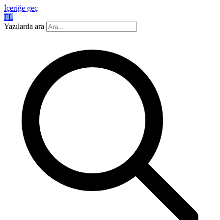
İçeriğe geç
FL
Yazılarda ara