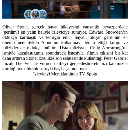
Oliver Stone, gerçek hayat hikayesini yansıttığı beyazperdede
‘gerilim’i en yalın haliyle izleyiciye sunuyor. Edward Snowden’ın
oldukça karmaşık ve tedirgin edici hayatı, oluşan gerilimin en
önemli nedeniyken Stone’un kullanmayı tercih ettiği kurgu ve
müzikler de oldukça mühim. Usta müzisyen Craig Armstrong’un
ismiyle karşılaştığımız soundtrack listesiyle, filmin etkisini bir kat
daha arttıran Stone; özellikle son sahnesinde kullandığı Peter Gabriel
imzalı The Veil ile vurucu darbeyi gerçekleştirerek bizi kafamızda
kurduğumuz birçok soruyla baş başa bırakıyor.
İzleyiciyi Meraklandıran TV Spotu