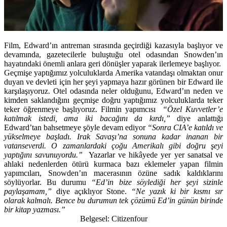
Film, Edward’ın antreman sırasında geçirdiği kazasıyla başlıyor ve
devamında, gazetecilerle buluştuğu otel odasından Snowden’ın
hayatındaki önemli anlara geri dönüşler yaparak ilerlemeye başlıyor.
Geçmişe yaptığımız yolculuklarda Amerika vatandaşı olmaktan onur
duyan ve devleti için her şeyi yapmaya hazır görünen bir Edward ile
karşılaşıyoruz. Otel odasında neler olduğunu, Edward’ın neden ve
kimden saklandığını geçmişe doğru yaptığımız yolculuklarda teker
teker öğrenmeye başlıyoruz. Filmin yapımcısı
“Özel Kuvvetler’e
katılmak istedi, ama iki bacağını da kırdı,”
diye anlattığı
Edward’tan bahsetmeye şöyle devam ediyor
“Sonra CIA’e katıldı ve
yükselmeye başladı. Irak Savaşı’na sonuna kadar inanan bir
vatanseverdi. O zamanlardaki çoğu Amerikalı gibi doğru şeyi
yaptığını savunuyordu.”
Yazarlar ve hikâyede yer yer sanatsal ve
ahlaki nedenlerden ötürü kurmaca bazı eklemeler yapan filmin
yapımcıları, Snowden’ın macerasının özüne sadık kaldıklarını
söylüyorlar. Bu durumu
“Ed’in bize söylediği her şeyi sizinle
paylaşamam,”
diye açıklıyor Stone.
“Ne yazık ki bir kısmı sır
olarak kalmalı. Bence bu durumun tek çözümü Ed’in günün birinde
bir kitap yazması.”
Belgesel: Citizenfour