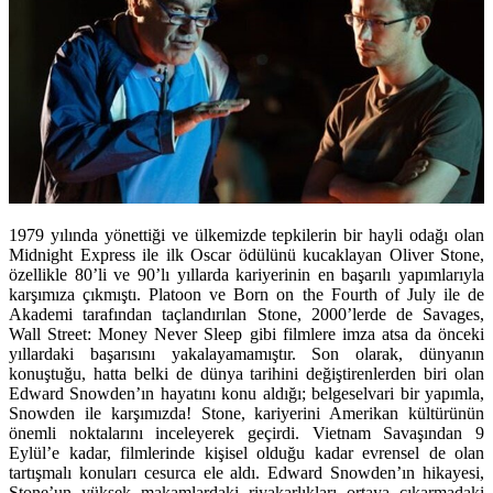
1979 yılında yönettiği ve ülkemizde tepkilerin bir hayli odağı olan
Midnight Express ile ilk Oscar ödülünü kucaklayan Oliver Stone,
özellikle 80’li ve 90’lı yıllarda kariyerinin en başarılı yapımlarıyla
karşımıza çıkmıştı. Platoon ve Born on the Fourth of July ile de
Akademi tarafından taçlandırılan Stone, 2000’lerde de Savages,
Wall Street: Money Never Sleep gibi filmlere imza atsa da önceki
yıllardaki başarısını yakalayamamıştır. Son olarak, dünyanın
konuştuğu, hatta belki de dünya tarihini değiştirenlerden biri olan
Edward Snowden’ın hayatını konu aldığı; belgeselvari bir yapımla,
Snowden ile karşımızda! Stone, kariyerini Amerikan kültürünün
önemli noktalarını inceleyerek geçirdi. Vietnam Savaşından 9
Eylül’e kadar, filmlerinde kişisel olduğu kadar evrensel de olan
tartışmalı konuları cesurca ele aldı. Edward Snowden’ın hikayesi,
Stone’un yüksek makamlardaki riyakarlıkları ortaya çıkarmadaki