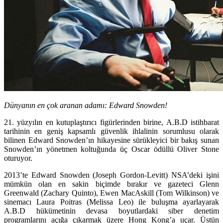
Dünyanın en çok aranan adamı: Edward Snowden!
21. yüzyılın en kutuplaştırıcı figürlerinden birine, A.B.D istihbarat
tarihinin en geniş kapsamlı güvenlik ihlalinin sorumlusu olarak
bilinen Edward Snowden’ın hikayesine sürükleyici bir bakış sunan
Snowden’ın yönetmen koltuğunda üç Oscar ödüllü Oliver Stone
oturuyor.
2013’te Edward Snowden (Joseph Gordon-Levitt) NSA’deki işini
mümkün olan en sakin biçimde bırakır ve gazeteci Glenn
Greenwald (Zachary Quinto), Ewen MacAskill (Tom Wilkinson) ve
sinemacı Laura Poitras (Melissa Leo) ile buluşma ayarlayarak
A.B.D hükümetinin devasa boyutlardaki siber denetim
programlarını açığa çıkarmak üzere Hong Kong’a uçar. Üstün