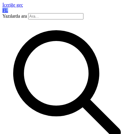
İçeriğe geç
FL
Yazılarda ara