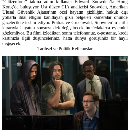
“Citizenfour” takma adını kullanan Edward Snowden’la Hong
Kong’da buluşuyor. Üst düzey CIA analizcisi Snowden, Amerikan
Ulusal Güvenlik Ajansı’nın özel hayatın gizliliğini hukuk dışı
yollarla ihlal ettiğini kanıtlayan gizli belgeleri kameralar önünde
gazetecilere teslim ediyor. Poitras ve Greenwald, Snowden’ın tarihi
kararıyla hayatını sonsuza dek değiştirecek bu fedakârca eylemini
gözlemliyor. Bu filmi izledikten sonra telefonunuz, e-postanız, kredi
kartınızla ilgili düşünceleriniz, hatta dünya görüşünüz bir hayli
değişecek.
Tarihsel ve Politik Referanslar