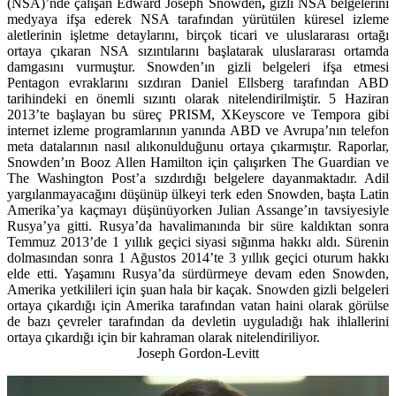
(NSA)’nde çalışan Edward Joseph Snowden
,
gizli NSA belgelerini
medyaya ifşa ederek NSA tarafından yürütülen küresel izleme
aletlerinin işletme detaylarını, birçok ticari ve uluslararası ortağı
ortaya çıkaran NSA sızıntılarını başlatarak uluslararası ortamda
damgasını vurmuştur. Snowden’ın gizli belgeleri ifşa etmesi
Pentagon evraklarını sızdıran Daniel Ellsberg tarafından ABD
tarihindeki en önemli sızıntı olarak nitelendirilmiştir. 5 Haziran
2013’te başlayan bu süreç PRISM, XKeyscore ve Tempora gibi
internet izleme programlarının yanında ABD ve Avrupa’nın telefon
meta datalarının nasıl alıkonulduğunu ortaya çıkarmıştır. Raporlar,
Snowden’ın Booz Allen Hamilton için çalışırken The Guardian ve
The Washington Post’a sızdırdığı belgelere dayanmaktadır. Adil
yargılanmayacağını düşünüp ülkeyi terk eden Snowden, başta Latin
Amerika’ya kaçmayı düşünüyorken Julian Assange’ın tavsiyesiyle
Rusya’ya gitti. Rusya’da havalimanında bir süre kaldıktan sonra
Temmuz 2013’de 1 yıllık geçici siyasi sığınma hakkı aldı. Sürenin
dolmasından sonra 1 Ağustos 2014’te 3 yıllık geçici oturum hakkı
elde etti. Yaşamını Rusya’da sürdürmeye devam eden Snowden,
Amerika yetkilileri için şuan hala bir kaçak. Snowden gizli belgeleri
ortaya çıkardığı için Amerika tarafından vatan haini olarak görülse
de bazı çevreler tarafından da devletin uyguladığı hak ihlallerini
ortaya çıkardığı için bir kahraman olarak nitelendiriliyor.
Joseph Gordon-Levitt