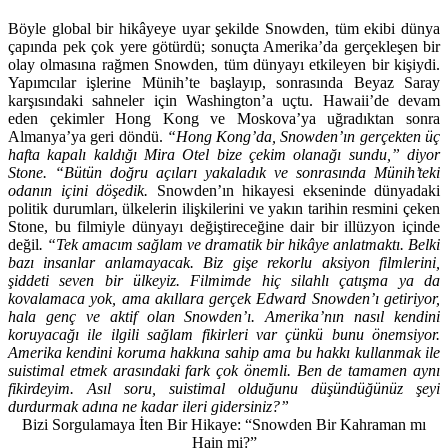
Böyle global bir hikâyeye uyar şekilde Snowden, tüm ekibi dünya
çapında pek çok yere götürdü; sonuçta Amerika’da gerçekleşen bir
olay olmasına rağmen Snowden, tüm dünyayı etkileyen bir kişiydi.
Yapımcılar işlerine Münih’te başlayıp, sonrasında Beyaz Saray
karşısındaki sahneler için Washington’a uçtu. Hawaii’de devam
eden çekimler Hong Kong ve Moskova’ya uğradıktan sonra
Almanya’ya geri döndü.
“Hong Kong’da, Snowden’ın gerçekten üç
hafta kapalı kaldığı Mira Otel bize çekim olanağı sundu,” diyor
Stone. “Bütün doğru açıları yakaladık ve sonrasında Münih’teki
odanın içini döşedik.
Snowden’ın hikayesi ekseninde dünyadaki
politik durumları, ülkelerin ilişkilerini ve yakın tarihin resmini çeken
Stone, bu filmiyle dünyayı değiştireceğine dair bir illüzyon içinde
değil
. “Tek amacım sağlam ve dramatik bir hikâye anlatmaktı. Belki
bazı insanlar anlamayacak. Biz gişe rekorlu aksiyon filmlerini,
şiddeti seven bir ülkeyiz. Filmimde hiç silahlı çatışma ya da
kovalamaca yok, ama akıllara gerçek Edward Snowden’ı getiriyor,
hala genç ve aktif olan Snowden’ı. Amerika’nın nasıl kendini
koruyacağı ile ilgili sağlam fikirleri var çünkü bunu önemsiyor.
Amerika kendini koruma hakkına sahip ama bu hakkı kullanmak ile
suistimal etmek arasındaki fark çok önemli. Ben de tamamen aynı
fikirdeyim. Asıl soru, suistimal olduğunu düşündüğünüz şeyi
durdurmak adına ne kadar ileri gidersiniz?”
Bizi Sorgulamaya İten Bir Hikaye: “Snowden Bir Kahraman mı
Hain mi?”