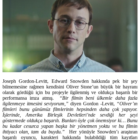
Joseph Gordon-Levitt, Edward Snowden hakkında pek bir şey
bilmemesine rağmen kendisini Oliver Stone’un büyük bir hayranı
olarak gördüğü için bu projeyle ilgilenmiş ve oldukça başarılı bir
performansa imza atmış.
“Bir filmin beni ülkemle daha fazla
ilgilenmeye itmesini seviyorum,”
diyen Gordon -Levitt,
“Oliver’ın
filmleri bunu günümüz filmlerinin hepsinden daha çok yapıyor.
İşlerinde, Amerika Birleşik Devletleri’nde sevdiği her şeyi
göstermede oldukça başarılı. Bunları öyle çok önemsiyor ki… Bunu
bu kadar cesurca yapan başka bir yönetmen yoktu ve bu filmin
ihtiyacı olan, tam da buydu.”
Her yönüyle Snowden’ı araştıran
başarılı oyuncu, karakteri hakkında bulabildiği tüm kayıtları