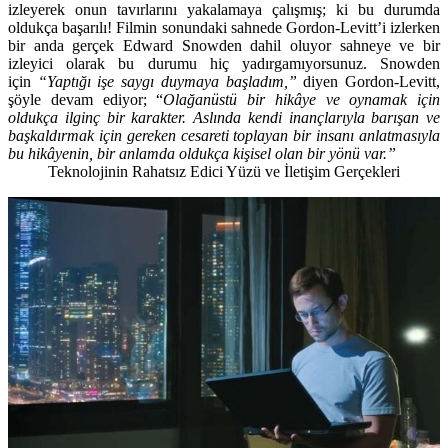
izleyerek onun tavırlarını yakalamaya çalışmış; ki bu durumda
oldukça başarılı! Filmin sonundaki sahnede Gordon-Levitt’i izlerken
bir anda gerçek Edward Snowden dahil oluyor sahneye ve bir
izleyici olarak bu durumu hiç yadırgamıyorsunuz. Snowden
için
“Yaptığı işe saygı duymaya başladım,”
diyen Gordon-Levitt,
şöyle devam ediyor; “
Olağanüstü bir hikâye ve oynamak için
oldukça ilginç bir karakter. Aslında kendi inançlarıyla barışan ve
başkaldırmak için gereken cesareti toplayan bir insanı anlatmasıyla
bu hikâyenin, bir anlamda oldukça kişisel olan bir yönü var.”
Teknolojinin Rahatsız Edici Yüzü ve İletişim Gerçekleri