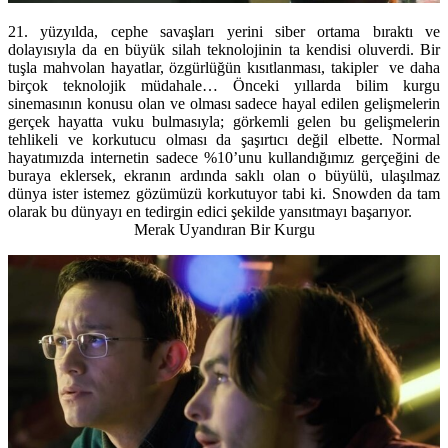
21. yüzyılda, cephe savaşları yerini siber ortama bıraktı ve
dolayısıyla da en büyük silah teknolojinin ta kendisi oluverdi. Bir
tuşla mahvolan hayatlar, özgürlüğün kısıtlanması, takipler ve daha
birçok teknolojik müdahale… Önceki yıllarda bilim kurgu
sinemasının konusu olan ve olması sadece hayal edilen gelişmelerin
gerçek hayatta vuku bulmasıyla; görkemli gelen bu gelişmelerin
tehlikeli ve korkutucu olması da şaşırtıcı değil elbette. Normal
hayatımızda internetin sadece %10’unu kullandığımız gerçeğini de
buraya eklersek, ekranın ardında saklı olan o büyülü, ulaşılmaz
dünya ister istemez gözümüzü korkutuyor tabi ki. Snowden da tam
olarak bu dünyayı en tedirgin edici şekilde yansıtmayı başarıyor.
Merak Uyandıran Bir Kurgu