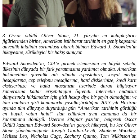
3 Oscar ödüllü Oliver Stone, 21. yüzyılın en kutuplaştırıcı
figürlerinden birine, Amerikan istihbarat tarihinin en geniş kapsamlı
güvenlik ihlalinin sorumlusu olarak bilinen Edward J. Snowden’ın
hikayesine, sürükleyici bir bakış sunuyor.
Edward Snowden’ın, CIA’e girmek istemesinin en büyük sebebi,
ülkesinin dünyada bir fark yaratmasına yardımcı olmaktı. Amerikan
hükümetinin güvenlik adı altında e-postalara, sosyal medya
hesaplarına, cep telefonu mesajlarına, hard disklerinize, kredi kartı
ekstelerinize ve hatta masanızın üzerinde duran bilgisayar
kamerasına kadar erişebildiğini öğrendi. İnternetin hudutsuz
dünyasında hükümetler için gizli hesap diye bir şeyin olmadığını ve
tüm bunların gizli kanunlarla yasallaştırıldığını 2013 yılı Haziran
ayında tüm dünyaya duyurduğu gün “Amerikan tarihinin gördüğü
en büyük vatan haini” ilan edilirken aynı zamanda da bir
kahramana dönüştü. Üzerine kitaplar yazılan, belgeseli Oscar
Ödülü kazanan Edward Snowden’ın gerçek hikayesi, bu kez Oliver
Stone yönetmenliğinde Joseph Gordon-Levitt, Shailene Woodley,
Melissa Leo, Nicholas Cage, Zachary Quinto, Tom Wilkinson’un