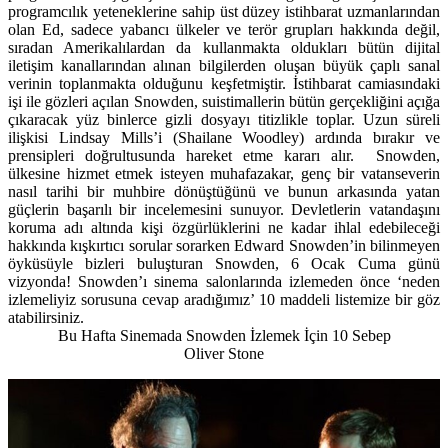
programcılık yeteneklerine sahip üst düzey istihbarat uzmanlarından
olan Ed, sadece yabancı ülkeler ve terör grupları hakkında değil,
sıradan Amerikalılardan da kullanmakta oldukları bütün dijital
iletişim kanallarından alınan bilgilerden oluşan büyük çaplı sanal
verinin toplanmakta olduğunu keşfetmiştir. İstihbarat camiasındaki
işi ile gözleri açılan Snowden, suistimallerin bütün gerçekliğini açığa
çıkaracak yüz binlerce gizli dosyayı titizlikle toplar. Uzun süreli
ilişkisi Lindsay Mills’i (Shailane Woodley) ardında bırakır ve
prensipleri doğrultusunda hareket etme kararı alır. Snowden,
ülkesine hizmet etmek isteyen muhafazakar, genç bir vatanseverin
nasıl tarihi bir muhbire dönüştüğünü ve bunun arkasında yatan
güçlerin başarılı bir incelemesini sunuyor. Devletlerin vatandaşını
koruma adı altında kişi özgürlüklerini ne kadar ihlal edebileceği
hakkında kışkırtıcı sorular sorarken Edward Snowden’in bilinmeyen
öyküsüyle bizleri buluşturan Snowden,
6 Ocak Cuma
günü
vizyonda! Snowden’ı sinema salonlarında izlemeden önce ‘neden
izlemeliyiz sorusuna cevap aradığımız’ 10 maddeli listemize bir göz
atabilirsiniz.
Bu Hafta Sinemada Snowden İzlemek İçin 10 Sebep
Oliver Stone