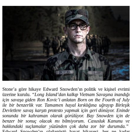
Stone’a göre hikaye Edward Snowden’ın politik ve kişisel evrimi
üzerine kurulu.
“Long Island’dan kalkıp Vietnam Savaşına inandığı
için savaşa giden Ron Kovic’i anlatan Born on the Fourth of July
ile bir benzerlik var. Tamamen hayal kırıklığına uğrayıp Birleşik
Devletlere savaş karşıtı protesto yapmak için geri dönüyor. Eninde
sonunda bir kahraman olarak görülüyor. Bay Snowden için de
benzer bir sonuç olacak mı bilmiyorum. Casusluk Kanunu ve
hakkındaki suçlamalar yüzünden çok daha zor bir durumda.”
Edward Snowden’ın olağanüstü hayat hikayesi, her ne kadar