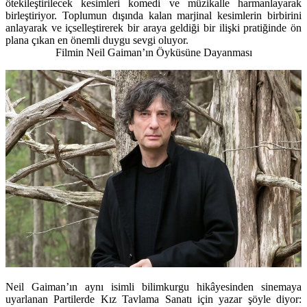
ötekileştirilecek kesimleri komedi ve müzikalle harmanlayarak
birleştiriyor. Toplumun dışında kalan marjinal kesimlerin birbirini
anlayarak ve içselleştirerek bir araya geldiği bir ilişki pratiğinde ön
plana çıkan en önemli duygu sevgi oluyor.
Filmin Neil Gaiman’ın Öyküsüne Dayanması
Neil Gaiman’ın aynı isimli bilimkurgu hikâyesinden sinemaya
uyarlanan Partilerde Kız Tavlama Sanatı için yazar şöyle diyor: