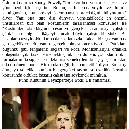
Ödüllü tasarımcı Sandy Powell, “Projeleri her zaman senaryosu ve
yönetmeni için seçerim. Bu uçuk bir senaryoydu ve John’u
tanıdığımdan, bu projeyi kaçırmamam gerektiğini biliyordum.”
diyor. Yanı sıra, sıra dışı dünyayı yansıtabilecek en önemli
unsurlardan biri olan kostümlerin tasarlanması konusunda ise
“Kostümleri olabildiğinde cesur ve gerçekçi tasarlamaya çalıştım
çünkü bu çılgın hikâyeyi ancak böyle çalıştırabilirsiniz. Bu
insanların uzaylı olduklarına dair kafamızda ufaktan bir ışık yanması
için geldikleri dünyanın gerçek olması gerekiyordu. Punkları,
bugünkü gibi rengarenk saçları ve koca Mohikanlarıyla ortalıkta
dolaşanlar gibi tasvir etmemekti çünkü bu dönem, çocukların okul
formalarını kesip, ellerindeki malzemelerden bir şey çıkardıkları
erken dönem punk. Bir moda değil, bir hareketti.” diyor. Sıra dışı
dünyaya yönelik takınılan bu gerçekçi tavrın ise özellikle kostüm
konusunda oldukça başarılı çalıştığını söylemek mümkün.
Punk Ruhunun Beyazperdeye Etkili Bir Yansıması