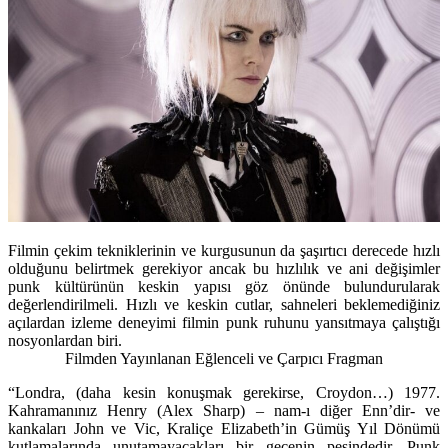
Filmin çekim tekniklerinin ve kurgusunun da şaşırtıcı derecede hızlı
olduğunu belirtmek gerekiyor ancak bu hızlılık ve ani değişimler
punk kültürünün keskin yapısı göz önünde bulundurularak
değerlendirilmeli. Hızlı ve keskin cutlar, sahneleri beklemediğiniz
açılardan izleme deneyimi filmin punk ruhunu yansıtmaya çalıştığı
nosyonlardan biri.
Filmden Yayınlanan Eğlenceli ve Çarpıcı Fragman
“Londra, (daha kesin konuşmak gerekirse, Croydon…) 1977.
Kahramanınız Henry (Alex Sharp) – nam-ı diğer Enn’dir- ve
kankaları John ve Vic, Kraliçe Elizabeth’in Gümüş Yıl Dönümü
kutlamalarında unutamayacakları bir gecenin peşindedir. Punk