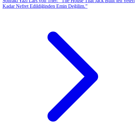
Sonraki Yazı
Lars von Trier: “The House That Jack Built’ten Yeteri
Kadar Nefret Edildiğinden Emin Değilim.”