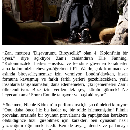
“Zan, mottosu ‘Dışavurumu Bireysellik” olan 4. Koloni’nin bir
üyesi,” diye açıklıyor Zan’ı canlandıran Elle Fanning.
“Kolonimizdeki herkes emsalsiz ve kendine güvenen karakterler
ama kolonimizin ebeveyn-öğretmeni PT Waldo, çok korumacı ve
aslında bireyselleşmemize izin vermiyor. Londra’dayken, insan
formuna kavuşmuş ve farklı farklı yerleri gezebilecekken, yerli
insanlarla tanışamamaları, dans edememeleri, içki içememeleri Zan’ı
öfkelendiriyor. Bize izin verilen tek şey, kömür görmek! Ne
heyecanlı ama! Sonra Enn ile tanışıyor ve başkaldırıyor.”
Yönetmen, Nicole Kidman’ın performansı için şu cümleleri kuruyor:
“Onu daha önce hiç bu kadar uç bir rolde izlememiştim! Filmin
provaları sırasında bir oyunun provalarını da yaptığından karaktere
olabildiğince hızlı girebilmek için karakteri ben oynasam nasıl
yazacağımı öğrenmek istedi. Ben de ayyaş, densiz ve patlamaya