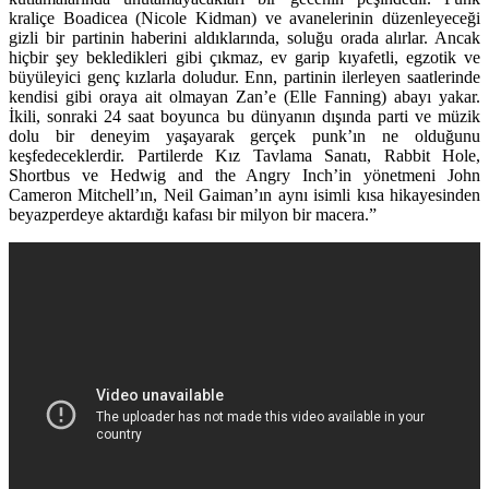
kraliçe Boadicea (Nicole Kidman) ve avanelerinin düzenleyeceği
gizli bir partinin haberini aldıklarında, soluğu orada alırlar. Ancak
hiçbir şey bekledikleri gibi çıkmaz, ev garip kıyafetli, egzotik ve
büyüleyici genç kızlarla doludur. Enn, partinin ilerleyen saatlerinde
kendisi gibi oraya ait olmayan Zan’e (Elle Fanning) abayı yakar.
İkili, sonraki 24 saat boyunca bu dünyanın dışında parti ve müzik
dolu bir deneyim yaşayarak gerçek punk’ın ne olduğunu
keşfedeceklerdir. Partilerde Kız Tavlama Sanatı, Rabbit Hole,
Shortbus ve Hedwig and the Angry Inch’in yönetmeni John
Cameron Mitchell’ın, Neil Gaiman’ın aynı isimli kısa hikayesinden
beyazperdeye aktardığı kafası bir milyon bir macera.”