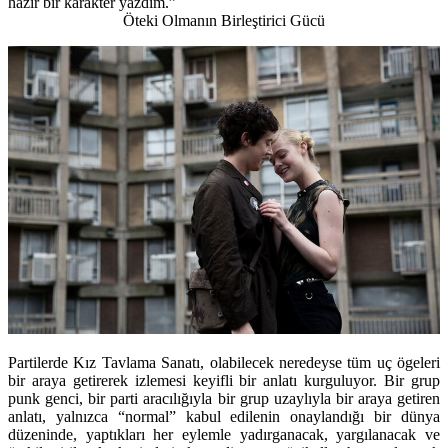
hazır bir karakter yazdım.”
Öteki Olmanın Birleştirici Gücü
Partilerde Kız Tavlama Sanatı, olabilecek neredeyse tüm uç ögeleri
bir araya getirerek izlemesi keyifli bir anlatı kurguluyor. Bir grup
punk genci, bir parti aracılığıyla bir grup uzaylıyla bir araya getiren
anlatı, yalnızca “normal” kabul edilenin onaylandığı bir dünya
düzeninde, yaptıkları her eylemle yadırganacak, yargılanacak ve