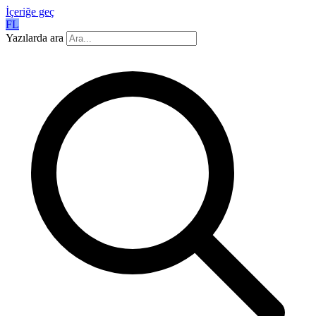
İçeriğe geç
FL
Yazılarda ara