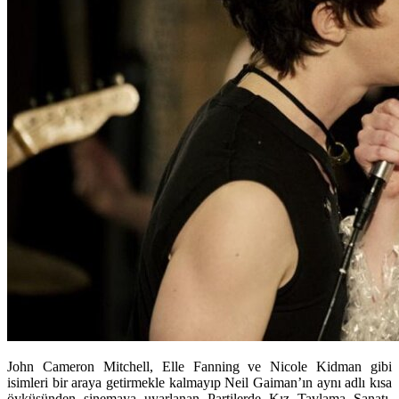
John Cameron Mitchell, Elle Fanning ve Nicole Kidman gibi
isimleri bir araya getirmekle kalmayıp Neil Gaiman’ın aynı adlı kısa
öyküsünden sinemaya uyarlanan Partilerde Kız Tavlama Sanatı,