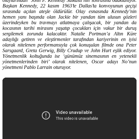
olaylarından ‘John F. Kennedy Suikasti’nin sonrasına odaklanıyor.
Başkan Kennedy, 22 kasım 1963’te Dallas’ta konvoyunun geçişi
sırasında açılan ateşle öldürülür. Olay esnasında Kennedy’nin
hemen yanı başında olan Jackie bir yandan tüm ulusun gözleri
üzerindeyken bu travmayı atlatmaya çalışacak, bir yandan da
kocasının tarihi mirasını yaşatıp çocukları için vakur bir duruş
sergilemek zorunda kalacaktır. Natalie Portman’a Altın Küre
adaylığı getiren ve eleştirmenler tarafından kariyerinin en iyisi
olarak nitelenen performansıyla çok konuşulan filmde ona Peter
Sarsgaard, Greta Gerwig, Billy Crudup ve John Hurt eşlik ediyor.
Yönetmenlik koltuğunda ise ‘günümüz sinemasının en yetenekli
yönetmenlerinden biri’ olarak nitelenen, Oscar adayı No’nun
yönetmeni Pablo Larrain oturuyor.