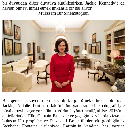
bir duygudan diğer duyguya sürüklenirken, Jackie Kennedy’e de
hayran olmayı ihmal etmek imkansız bir hal alıyor.
Muazzam Bir Sinematografi
Bir gerçek hikayenin en başarılı kurgu örneklerinden biri olan
Jackie, Natalie Portman faktörünün yanı sıra sinematografisiyle
büyülemeyi başarıyor. Filmin görüntü yönetmenliğini ise 2016’nın
en iyilerinden
Elle
,
Captain Fantastic
ve geçtiğimiz yıllarda vizyonla
buluşan Un prophéte ve
Rust and Bone
filmlerinde gördüğümüz
Stéphane Fontaine üstleniyor. Larrain’in kendine has tarzıyla