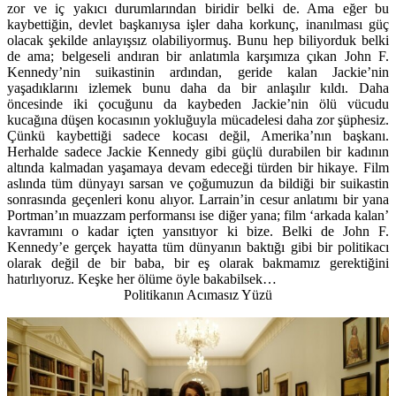
zor ve iç yakıcı durumlarından biridir belki de. Ama eğer bu
kaybettiğin, devlet başkanıysa işler daha korkunç, inanılması güç
olacak şekilde anlayışsız olabiliyormuş. Bunu hep biliyorduk belki
de ama; belgeseli andıran bir anlatımla karşımıza çıkan John F.
Kennedy’nin suikastinin ardından, geride kalan Jackie’nin
yaşadıklarını izlemek bunu daha da bir anlaşılır kıldı. Daha
öncesinde iki çocuğunu da kaybeden Jackie’nin ölü vücudu
kucağına düşen kocasının yokluğuyla mücadelesi daha zor şüphesiz.
Çünkü kaybettiği sadece kocası değil, Amerika’nın başkanı.
Herhalde sadece Jackie Kennedy gibi güçlü durabilen bir kadının
altında kalmadan yaşamaya devam edeceği türden bir hikaye. Film
aslında tüm dünyayı sarsan ve çoğumuzun da bildiği bir suikastin
sonrasında geçenleri konu alıyor. Larrain’in cesur anlatımı bir yana
Portman’ın muazzam performansı ise diğer yana; film ‘arkada kalan’
kavramını o kadar içten yansıtıyor ki bize. Belki de John F.
Kennedy’e gerçek hayatta tüm dünyanın baktığı gibi bir politikacı
olarak değil de bir baba, bir eş olarak bakmamız gerektiğini
hatırlıyoruz. Keşke her ölüme öyle bakabilsek…
Politikanın Acımasız Yüzü