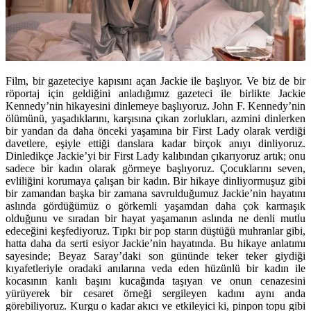
Film, bir gazeteciye kapısını açan Jackie ile başlıyor. Ve biz de bir
röportaj için geldiğini anladığımız gazeteci ile birlikte Jackie
Kennedy’nin hikayesini dinlemeye başlıyoruz. John F. Kennedy’nin
ölümünü, yaşadıklarını, karşısına çıkan zorlukları, azmini dinlerken
bir yandan da daha önceki yaşamına bir First Lady olarak verdiği
davetlere, eşiyle ettiği danslara kadar birçok anıyı dinliyoruz.
Dinledikçe Jackie’yi bir First Lady kalıbından çıkarıyoruz artık; onu
sadece bir kadın olarak görmeye başlıyoruz. Çocuklarını seven,
evliliğini korumaya çalışan bir kadın. Bir hikaye dinliyormuşuz gibi
bir zamandan başka bir zamana savrulduğumuz Jackie’nin hayatını
aslında gördüğümüz o görkemli yaşamdan daha çok karmaşık
olduğunu ve sıradan bir hayat yaşamanın aslında ne denli mutlu
edeceğini keşfediyoruz. Tıpkı bir pop starın düştüğü muhranlar gibi,
hatta daha da serti esiyor Jackie’nin hayatında. Bu hikaye anlatımı
sayesinde; Beyaz Saray’daki son gününde teker teker giydiği
kıyafetleriyle oradaki anılarına veda eden hüzünlü bir kadın ile
kocasının kanlı başını kucağında taşıyan ve onun cenazesini
yürüyerek bir cesaret örneği sergileyen kadını aynı anda
görebiliyoruz. Kurgu o kadar akıcı ve etkileyici ki, pinpon topu gibi