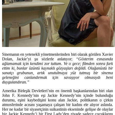
Sinemanın en yetenekli yönetmenlerinden biri olarak görülen Xavier
Dolan, Jackie’yi şu sözlerle anlatıyor;
“Gösterim esnasında
ağlamamak için kendimi zor tuttum. Ve o gece; filmden sonra fark
ettim ki, bunlar üzüntü kaynaklı gözyaşları değildi. Olağanüstü bir
sanatçı grubunun, artık unutulmaya yüz tutmuş bir sinema
geleneğini canlandırmak için savaşıyor olmasıydı beni
duygulandıran.”
Amerika Birleşik Devletleri’nin en önemli başkanlarından biri olan
John F. Kennedy’nin eşi Jackie Kennedy’nin içinde bulunduğu
durumu, eşini kaybedişini konu alan Jackie, politikanın o çirkin
atmosferinde acısını yaşamaya çalışan bir kadını ele alıyor aslında.
Her ne kadar bir siyasetçinin suikastinin ekseninde gelişse de olaylar
biz Jackie Kennedy’i bir First Lady’den ziyade sadece çocuklarını