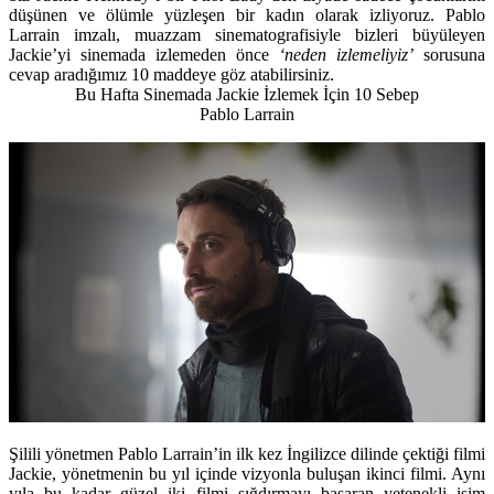
düşünen ve ölümle yüzleşen bir kadın olarak izliyoruz. Pablo
Larrain imzalı, muazzam sinematografisiyle bizleri büyüleyen
Jackie’yi sinemada izlemeden önce
‘neden izlemeliyiz’
sorusuna
cevap aradığımız 10 maddeye göz atabilirsiniz.
Bu Hafta Sinemada Jackie İzlemek İçin 10 Sebep
Pablo Larrain
Şilili yönetmen Pablo Larrain’in ilk kez İngilizce dilinde çektiği filmi
Jackie, yönetmenin bu yıl içinde vizyonla buluşan ikinci filmi. Aynı
yıla bu kadar güzel iki filmi sığdırmayı başaran yetenekli isim