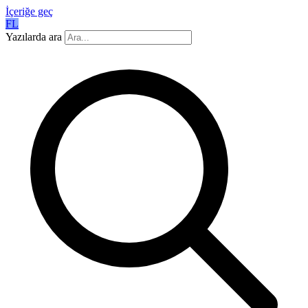
İçeriğe geç
FL
Yazılarda ara