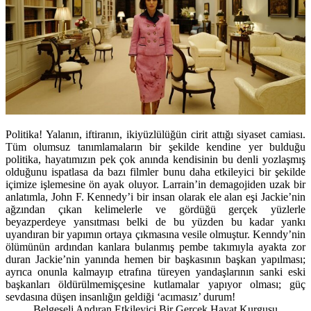
Politika! Yalanın, iftiranın, ikiyüzlülüğün cirit attığı siyaset camiası.
Tüm olumsuz tanımlamaların bir şekilde kendine yer bulduğu
politika, hayatımızın pek çok anında kendisinin bu denli yozlaşmış
olduğunu ispatlasa da bazı filmler bunu daha etkileyici bir şekilde
içimize işlemesine ön ayak oluyor. Larrain’in demagojiden uzak bir
anlatımla, John F. Kennedy’i bir insan olarak ele alan eşi Jackie’nin
ağzından çıkan kelimelerle ve gördüğü gerçek yüzlerle
beyazperdeye yansıtması belki de bu yüzden bu kadar yankı
uyandıran bir yapımın ortaya çıkmasına vesile olmuştur. Kenndy’nin
ölümünün ardından kanlara bulanmış pembe takımıyla ayakta zor
duran Jackie’nin yanında hemen bir başkasının başkan yapılması;
ayrıca onunla kalmayıp etrafına türeyen yandaşlarının sanki eski
başkanları öldürülmemişçesine kutlamalar yapıyor olması; güç
sevdasına düşen insanlığın geldiği ‘acımasız’ durum!
Belgeseli Andıran Etkileyici Bir Gerçek Hayat Kurgusu