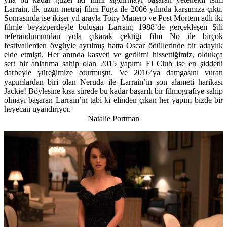
Larrain, ilk uzun metraj filmi Fuga ile 2006 yılında karşımıza çıktı.
Sonrasında ise ikişer yıl arayla Tony Manero ve Post Mortem adlı iki
filmle beyazperdeyle buluşan Larrain; 1988’de gerçekleşen Şili
referandumundan yola çıkarak çektiği film No ile birçok
festivallerden övgüyle ayrılmış hatta Oscar ödüllerinde bir adaylık
elde etmişti. Her anında kasveti ve gerilimi hissettiğimiz, oldukça
sert bir anlatıma sahip olan 2015 yapımı
El Club
ise en şiddetli
darbeyle yüreğimize oturmuştu. Ve 2016’ya damgasını vuran
yapımlardan biri olan Neruda ile Larrain’in son alameti harikası
Jackie! Böylesine kısa sürede bu kadar başarılı bir filmografiye sahip
olmayı başaran Larrain’in tabi ki elinden çıkan her yapım bizde bir
heyecan uyandırıyor.
Natalie Portman