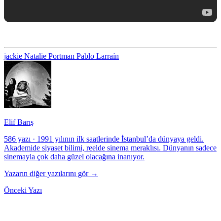
jackie
Natalie Portman
Pablo Larraín
Elif Barış
586 yazı
·
1991 yılının ilk saatlerinde İstanbul’da dünyaya geldi.
Akademide siyaset bilimi, reelde sinema meraklısı. Dünyanın sadece
sinemayla çok daha güzel olacağına inanıyor.
Yazarın diğer yazılarını gör →
Önceki Yazı