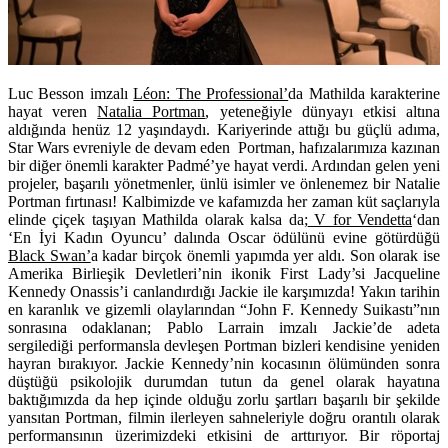
Luc Besson imzalı
Léon: The Professional’
da Mathilda karakterine
hayat veren
Natalia Portman
, yeteneğiyle dünyayı etkisi altına
aldığında henüz 12 yaşındaydı. Kariyerinde attığı bu güçlü adıma,
Star Wars evreniyle de devam eden Portman, hafızalarımıza kazınan
bir diğer önemli karakter Padmé’ye hayat verdi. Ardından gelen yeni
projeler, başarılı yönetmenler, ünlü isimler ve önlenemez bir Natalie
Portman fırtınası! Kalbimizde ve kafamızda her zaman küt saçlarıyla
elinde çiçek taşıyan Mathilda olarak kalsa da;
V for Vendetta
‘dan
‘En İyi Kadın Oyuncu’ dalında Oscar ödülünü evine götürdüğü
Black Swan’
a kadar birçok önemli yapımda yer aldı. Son olarak ise
Amerika Birlieşik Devletleri’nin ikonik First Lady’si Jacqueline
Kennedy Onassis’i canlandırdığı Jackie ile karşımızda! Yakın tarihin
en karanlık ve gizemli olaylarından “John F. Kennedy Suikastı”nın
sonrasına odaklanan; Pablo Larrain imzalı Jackie’de adeta
sergilediği performansla devleşen Portman bizleri kendisine yeniden
hayran bırakıyor. Jackie Kennedy’nin kocasının ölümünden sonra
düştüğü psikolojik durumdan tutun da genel olarak hayatına
baktığımızda da hep içinde olduğu zorlu şartları başarılı bir şekilde
yansıtan Portman, filmin ilerleyen sahneleriyle doğru orantılı olarak
performansının üzerimizdeki etkisini de arttırıyor. Bir röportaj