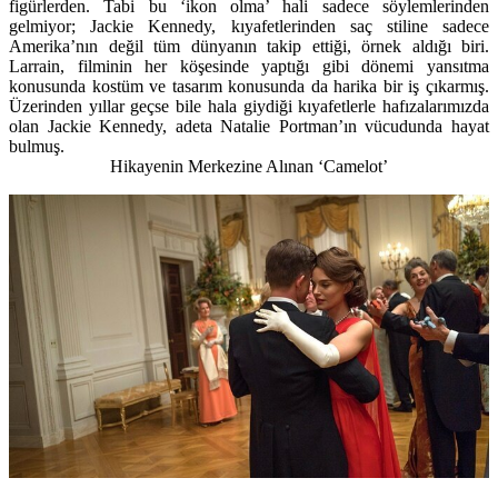
figürlerden. Tabi bu ‘ikon olma’ hali sadece söylemlerinden
gelmiyor; Jackie Kennedy, kıyafetlerinden saç stiline sadece
Amerika’nın değil tüm dünyanın takip ettiği, örnek aldığı biri.
Larrain, filminin her köşesinde yaptığı gibi dönemi yansıtma
konusunda kostüm ve tasarım konusunda da harika bir iş çıkarmış.
Üzerinden yıllar geçse bile hala giydiği kıyafetlerle hafızalarımızda
olan Jackie Kennedy, adeta Natalie Portman’ın vücudunda hayat
bulmuş.
Hikayenin Merkezine Alınan ‘Camelot’