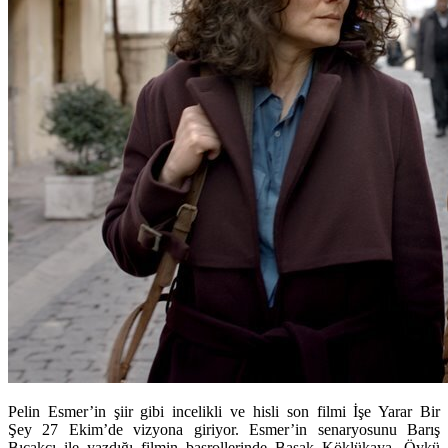
Pelin Esmer’in şiir gibi incelikli ve hisli son filmi İşe Yarar Bir
Şey
27 Ekim
’de vizyona giriyor. Esmer’in senaryosunu Barış
Bıçakçı ile yazdığı filmin başrollerinde Başak Köklükaya, Öykü