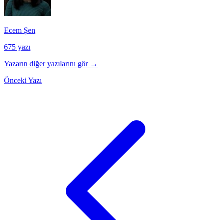
Ecem Şen
675 yazı
Yazarın diğer yazılarını gör →
Önceki Yazı