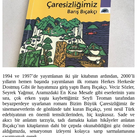
1994 ve 1997’de yayımlanan iki şiir kitabının ardından, 2000’li
yılların hemen başında yayımlanan ilk romanı Herkes Herkesle
Dostmuş Gibi ile hayatımıza giriş yaptı Barış Bıçakçı. Veciz Sözler,
Seyrek Yağmur, Aramızdaki En Kısa Mesafe gibi eserlerinin yanı
sıra, çok erken yaşta kaybettiğimiz Seyfi Teoman tarafından
beyazperdeye uyarlanan romanı Bizim Büyük Çaresizliğimiz ile
sinemaseverlerin de gönlünde taht kuran Bıçakçı, yeni nesil Türk
edebiyatının en önemli temsilcilerinden, hiç kuşkusuz. Sade ve
akıcı bir anlatım tarzıyla, tadı damakta kalan hikâyeler anlatan
Bıçakçı’nın kitaplarının dahi bir çırpıda okunabildiğini göz önüne
aldığımızda, senaryonun izleyeni kolayca sarıp sarmalamasına
şaşırmamak gerek.