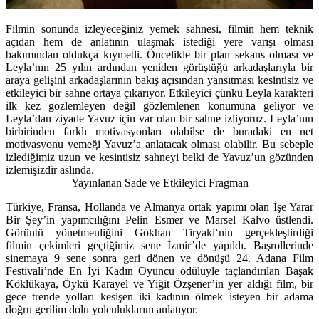
Filmin sonunda izleyeceğiniz yemek sahnesi, filmin hem teknik
açıdan hem de anlatının ulaşmak istediği yere varışı olması
bakımından oldukça kıymetli. Öncelikle bir plan sekans olması ve
Leyla’nın 25 yılın ardından yeniden görüştüğü arkadaşlarıyla bir
araya gelişini arkadaşlarının bakış açısından yansıtması kesintisiz ve
etkileyici bir sahne ortaya çıkarıyor. Etkileyici çünkü Leyla karakteri
ilk kez gözlemleyen değil gözlemlenen konumuna geliyor ve
Leyla’dan ziyade Yavuz için var olan bir sahne izliyoruz. Leyla’nın
birbirinden farklı motivasyonları olabilse de buradaki en net
motivasyonu yemeği Yavuz’a anlatacak olması olabilir. Bu sebeple
izlediğimiz uzun ve kesintisiz sahneyi belki de Yavuz’un gözünden
izlemişizdir aslında.
Yayınlanan Sade ve Etkileyici Fragman
Türkiye, Fransa, Hollanda ve Almanya ortak yapımı olan İşe Yarar
Bir Şey’in yapımcılığını
Pelin Esmer
ve
Marsel Kalvo
üstlendi.
Görüntü yönetmenliğini
Gökhan Tiryaki
‘nin gerçekleştirdiği
filmin çekimleri geçtiğimiz sene İzmir’de yapıldı. Başrollerinde
sinemaya 9 sene sonra geri dönen ve dönüşü 24. Adana Film
Festivali’nde En İyi Kadın Oyuncu ödülüyle taçlandırılan Başak
Köklükaya, Öykü Karayel ve Yiğit Özşener’in yer aldığı film, bir
gece trende yolları kesişen iki kadının ölmek isteyen bir adama
doğru gerilim dolu yolculuklarını anlatıyor.