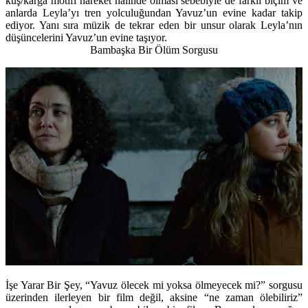
kuş/karga motifi hareket halinde olması sebebiyle de farklı biçim ve
anlarda Leyla’yı tren yolculuğundan Yavuz’un evine kadar takip
ediyor. Yanı sıra müzik de tekrar eden bir unsur olarak Leyla’nın
düşüncelerini Yavuz’un evine taşıyor.
Bambaşka Bir Ölüm Sorgusu
İşe Yarar Bir Şey, “Yavuz ölecek mi yoksa ölmeyecek mi?” sorgusu
üzerinden ilerleyen bir film değil, aksine “ne zaman ölebiliriz”