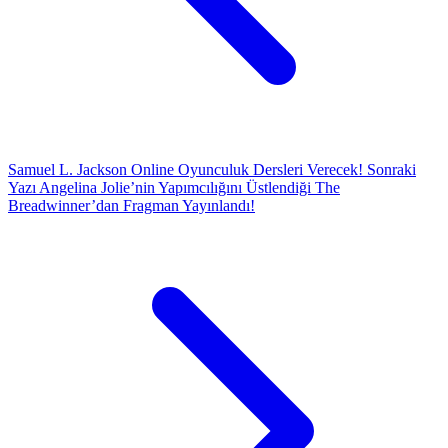
Samuel L. Jackson Online Oyunculuk Dersleri Verecek!
Sonraki
Yazı
Angelina Jolie’nin Yapımcılığını Üstlendiği The
Breadwinner’dan Fragman Yayınlandı!