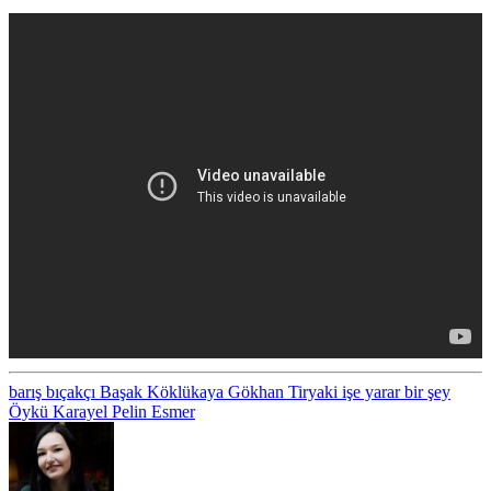
barış bıçakçı
Başak Köklükaya
Gökhan Tiryaki
işe yarar bir şey
Öykü Karayel
Pelin Esmer