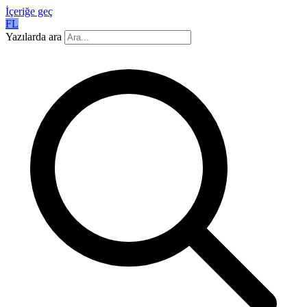
İçeriğe geç
FL
Yazılarda ara