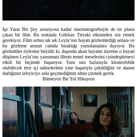
İşe Yarar Bir Şey senaryosu kadar sinematografisiyle de ön plana
çıkan bir film. Bu noktada Gökhan Tiryaki etkisinden söz etmek
gerekiyor. Film sırtını sık sık Leyla’nın hayatı gözlemlediği anlara ve
bu gözleme anının camda bıraktığı yansılamalara dayıyor. Bu
görüntüler öylesine büyülü ki, dışarıda akan hayatın üzerine o hayatı
düşünen Leyla’nın yansıması filmin temel meselesini cisimleştirmeyi
etkili bir biçimde başarıyor. Yanı sıra fazlasıyla klostrofobik
olabilecek tren içi sahnelerinin yine başarıyla çekildiğini ve alanın
darlığının izleyiciye asla geçmediğinin altını çizmek gerek.
Bitmeyen Bir Yol Hikayesi