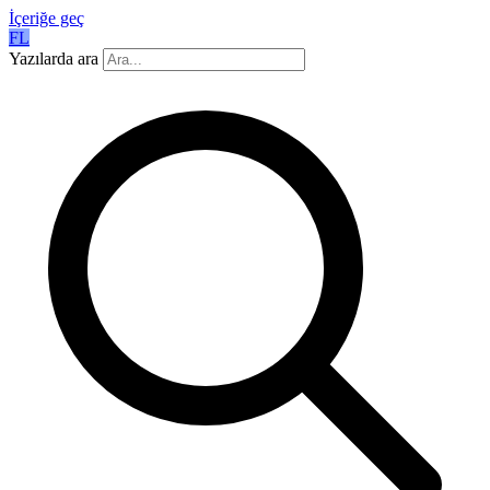
İçeriğe geç
FL
Yazılarda ara