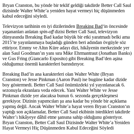
Bryan Cranston, bu yönde bir teklif geldiği takdirde Better Call Saul
dizisinde Walter White’a yeniden hayat vermeyi hiç düşünmeden
kabul edeceğini söyledi.
Televizyon tarihinin en iyi dizilerinden
Breaking Bad
‘in öncesinde
yaşananları anlatan
spin-off
dizisi
Better Call Saul
, televizyon
dünyasında Breaking Bad kadar büyük bir etki yaratmadı belki ama
2015’te yayınlanmaya başladığı günden beri adından övgüyle söz
ettiriyor. Emmy ve Altın Küre adayı dizi, hikâyenin merkezinde yer
alan Saul Goodman’ın yanı sıra Mike Ehrmantraut (Jonathan Banks)
ve Gus Fring (Giancarlo Esposito) gibi Breaking Bad’den aşina
olduğumuz önemli karakterleri barındırıyor.
Breaking Bad’in ana karakterleri olan Walter White (Bryan
Cranston) ve Jesse Pinkman (Aaron Paul) ise bugüne kadar dizide
boy göstermedi. Better Call Saul önümüzdeki yıl yayınlanacak 6.
sezonuyla ekranlara veda edecek. Yani Walter White ve Jesse
Pinkman dizide yer alacaksa bunun 6. sezonda gerçekleşmesi
gerekiyor. Dizinin yapımcıları şu ana kadar bu yönde bir açıklama
yapmış değil. Ancak Walter White’a hayat veren
Bryan Cranston
‘ın
yaptığı son açıklamalar, Better Call Saul ekibinin istedikleri takdirde
Walter’ı hikâyeye dâhil etme şansına sahip olduğunu gösteriyor.
Bryan Cranston, Better Call Saul Dizisinde Walter White’a Yeniden
Hayat Vermeyi Hiç Düşünmeden Kabul Edeceğini Söyledi