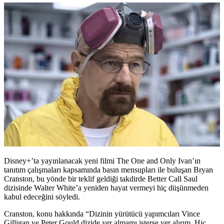
Disney+’ta yayınlanacak yeni filmi The One and Only Ivan’ın
tanıtım çalışmaları kapsamında basın mensupları ile buluşan Bryan
Cranston, bu yönde bir teklif geldiği takdirde Better Call Saul
dizisinde Walter White’a yeniden hayat vermeyi hiç düşünmeden
kabul edeceğini söyledi.
Cranston, konu hakkında “Dizinin yürütücü yapımcıları Vince
Gilligan ve Peter Gould dizide yer almamı isterse yer alırım. Hiç