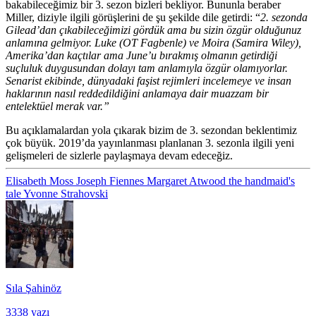
bakabileceğimiz bir 3. sezon bizleri bekliyor. Bununla beraber
Miller, diziyle ilgili görüşlerini de şu şekilde dile getirdi: “
2. sezonda
Gilead’dan çıkabileceğimizi gördük ama bu sizin özgür olduğunuz
anlamına gelmiyor. Luke (OT Fagbenle) ve Moira (Samira Wiley),
Amerika’dan kaçtılar ama June’u bırakmış olmanın getirdiği
suçluluk duygusundan dolayı tam anlamıyla özgür olamıyorlar.
Senarist ekibinde, dünyadaki faşist rejimleri incelemeye ve insan
haklarının nasıl reddedildiğini anlamaya dair muazzam bir
entelektüel merak var.”
Bu açıklamalardan yola çıkarak bizim de 3. sezondan beklentimiz
çok büyük. 2019’da yayınlanması planlanan 3. sezonla ilgili yeni
gelişmeleri de sizlerle paylaşmaya devam edeceğiz.
Elisabeth Moss
Joseph Fiennes
Margaret Atwood
the handmaid's
tale
Yvonne Strahovski
Sıla Şahinöz
3338 yazı