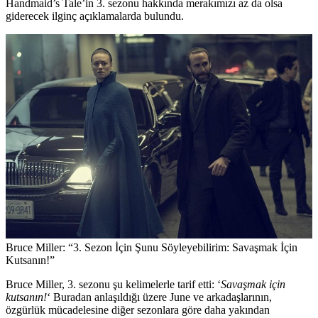
Handmaid’s Tale’in 3. sezonu hakkında merakımızı az da olsa
giderecek ilginç açıklamalarda bulundu.
Bruce Miller: “3. Sezon İçin Şunu Söyleyebilirim: Savaşmak İçin
Kutsanın!”
Bruce Miller, 3. sezonu şu kelimelerle tarif etti: ‘
Savaşmak için
kutsanın!
‘ Buradan anlaşıldığı üzere June ve arkadaşlarının,
özgürlük mücadelesine diğer sezonlara göre daha yakından