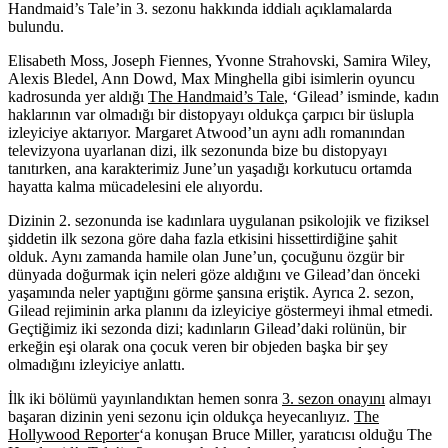
Handmaid’s Tale’in 3. sezonu hakkında iddialı açıklamalarda
bulundu.
Elisabeth Moss, Joseph Fiennes, Yvonne Strahovski, Samira Wiley,
Alexis Bledel, Ann Dowd, Max Minghella
gibi isimlerin oyuncu
kadrosunda yer aldığı
The Handmaid’s Tale
, ‘Gilead’ isminde, kadın
haklarının var olmadığı bir distopyayı oldukça çarpıcı bir üslupla
izleyiciye aktarıyor.
Margaret Atwood
’un aynı adlı romanından
televizyona uyarlanan dizi, ilk sezonunda bize bu distopyayı
tanıtırken, ana karakterimiz June’un yaşadığı korkutucu ortamda
hayatta kalma mücadelesini ele alıyordu.
Dizinin 2. sezonunda ise kadınlara uygulanan psikolojik ve fiziksel
şiddetin ilk sezona göre daha fazla etkisini hissettirdiğine şahit
olduk. Aynı zamanda hamile olan June’un, çocuğunu özgür bir
dünyada doğurmak için neleri göze aldığını ve Gilead’dan önceki
yaşamında neler yaptığını görme şansına eriştik. Ayrıca 2. sezon,
Gilead rejiminin arka planını da izleyiciye göstermeyi ihmal etmedi.
Geçtiğimiz iki sezonda dizi; kadınların Gilead’daki rolünün, bir
erkeğin eşi olarak ona çocuk veren bir objeden başka bir şey
olmadığını izleyiciye anlattı.
İlk iki bölümü yayınlandıktan hemen sonra
3. sezon onayını
almayı
başaran dizinin yeni sezonu için oldukça heyecanlıyız.
The
Hollywood Reporter
‘a konuşan
Bruce Miller
, yaratıcısı olduğu The