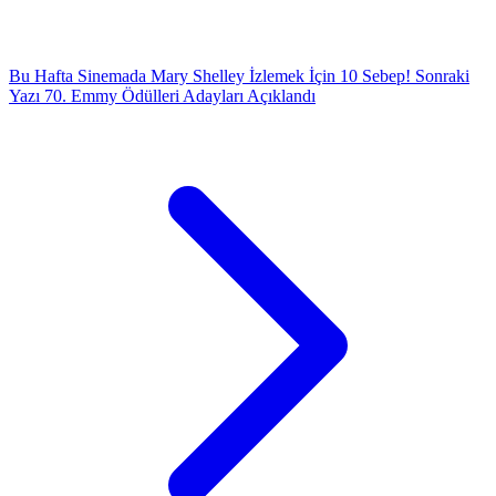
Bu Hafta Sinemada Mary Shelley İzlemek İçin 10 Sebep!
Sonraki
Yazı
70. Emmy Ödülleri Adayları Açıklandı