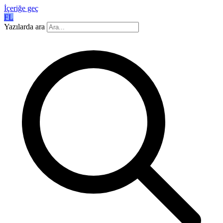
İçeriğe geç
FL
Yazılarda ara