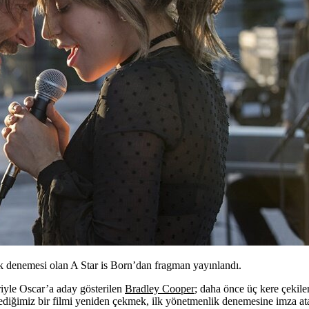
k denemesi olan A Star is Born’dan fragman yayınlandı.
riyle Oscar’a aday gösterilen
Bradley Cooper
; daha önce üç kere çekil
ediğimiz bir filmi yeniden çekmek, ilk yönetmenlik denemesine imza atan