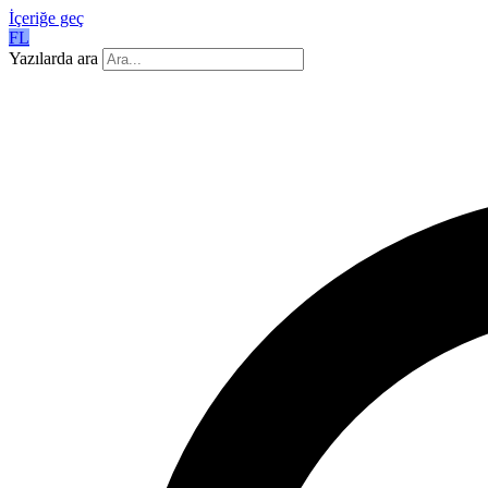
İçeriğe geç
FL
Yazılarda ara