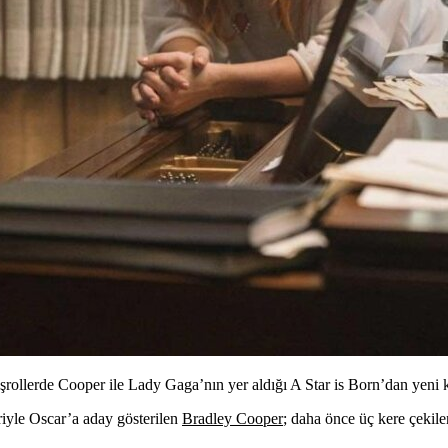
rollerde Cooper ile Lady Gaga’nın yer aldığı A Star is Born’dan yeni k
riyle Oscar’a aday gösterilen
Bradley Cooper
; daha önce üç kere çekil