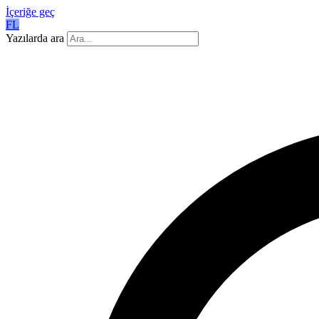
İçeriğe geç
FL
Yazılarda ara