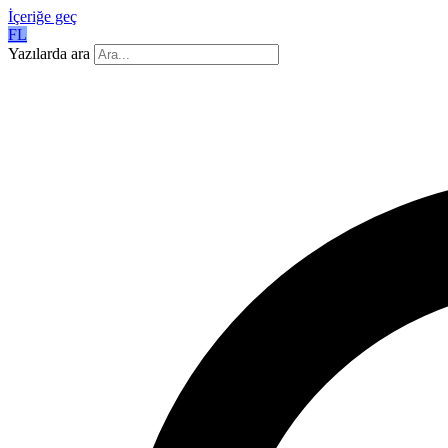
İçeriğe geç
FL
Yazılarda ara