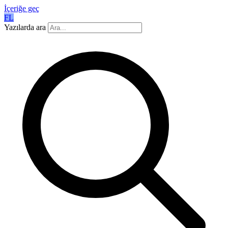
İçeriğe geç
FL
Yazılarda ara