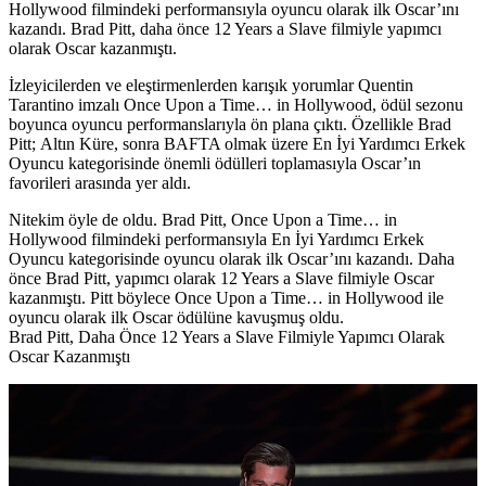
Hollywood filmindeki performansıyla oyuncu olarak ilk Oscar’ını
kazandı. Brad Pitt, daha önce 12 Years a Slave filmiyle yapımcı
olarak Oscar kazanmıştı.
İzleyicilerden ve eleştirmenlerden karışık yorumlar
Quentin
Tarantino
imzalı
Once Upon a Time… in Hollywood
, ödül sezonu
boyunca oyuncu performanslarıyla ön plana çıktı. Özellikle
Brad
Pitt;
Altın Küre, sonra BAFTA olmak üzere En İyi Yardımcı Erkek
Oyuncu kategorisinde önemli ödülleri toplamasıyla Oscar’ın
favorileri arasında yer aldı.
Nitekim öyle de oldu. Brad Pitt, Once Upon a Time… in
Hollywood filmindeki performansıyla En İyi Yardımcı Erkek
Oyuncu kategorisinde oyuncu olarak ilk Oscar’ını kazandı. Daha
önce Brad Pitt, yapımcı olarak 12 Years a Slave filmiyle Oscar
kazanmıştı. Pitt böylece Once Upon a Time… in Hollywood ile
oyuncu olarak ilk Oscar ödülüne kavuşmuş oldu.
B
rad Pitt, Daha Önce 12 Years a Slave Filmiyle Yapımcı Olarak
Oscar Kazanmıştı