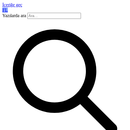
İçeriğe geç
FL
Yazılarda ara