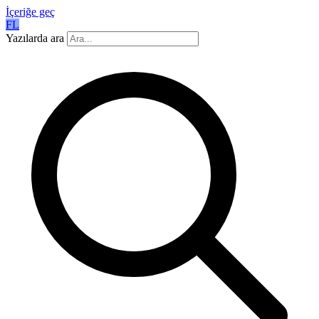
İçeriğe geç
FL
Yazılarda ara