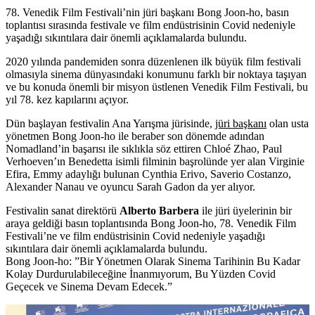
78. Venedik Film Festivali’nin jüri başkanı Bong Joon-ho, basın
toplantısı sırasında festivale ve film endüstrisinin Covid nedeniyle
yaşadığı sıkıntılara dair önemli açıklamalarda bulundu.
2020 yılında pandemiden sonra düzenlenen ilk büyük film festivali
olmasıyla sinema dünyasındaki konumunu farklı bir noktaya taşıyan
ve bu konuda önemli bir misyon üstlenen
Venedik Film Festivali
, bu
yıl 78. kez kapılarını açıyor.
Dün başlayan festivalin Ana Yarışma jürisinde,
jüri başkanı
olan usta
yönetmen
Bong Joon-ho
ile beraber son dönemde adından
Nomadland’in başarısı ile sıklıkla söz ettiren
Chloé
Zhao
, Paul
Verhoeven’ın Benedetta isimli filminin başrolünde yer alan
Virginie
Efira
, Emmy adaylığı bulunan
Cynthia Erivo, Saverio Costanzo,
Alexander Nanau
ve oyuncu
Sarah Gadon
da yer alıyor.
Festivalin sanat direktörü
Alberto Barbera
ile jüri üyelerinin bir
araya geldiği basın toplantısında Bong Joon-ho, 78. Venedik Film
Festivali’ne ve film endüstrisinin Covid nedeniyle yaşadığı
sıkıntılara dair önemli açıklamalarda bulundu.
Bong Joon-ho: ”Bir Yönetmen Olarak Sinema Tarihinin Bu Kadar
Kolay Durdurulabileceğine İnanmıyorum, Bu Yüzden Covid
Geçecek ve Sinema Devam Edecek.”