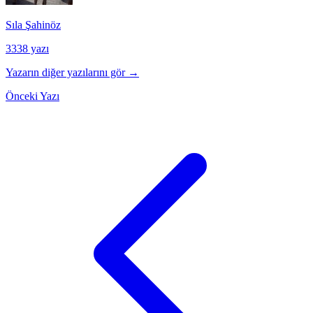
Sıla Şahinöz
3338 yazı
Yazarın diğer yazılarını gör →
Önceki Yazı