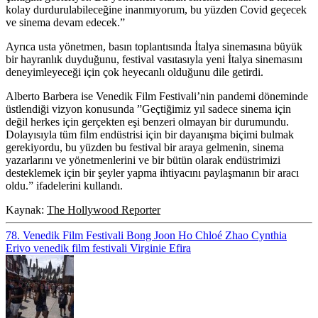
kolay durdurulabileceğine inanmıyorum, bu yüzden Covid geçecek
ve sinema devam edecek.”
Ayrıca usta yönetmen, basın toplantısında İtalya sinemasına büyük
bir hayranlık duyduğunu, festival vasıtasıyla yeni İtalya sinemasını
deneyimleyeceği için çok heyecanlı olduğunu dile getirdi.
Alberto Barbera ise Venedik Film Festivali’nin pandemi döneminde
üstlendiği vizyon konusunda ”Geçtiğimiz yıl sadece sinema için
değil herkes için gerçekten eşi benzeri olmayan bir durumundu.
Dolayısıyla tüm film endüstrisi için bir dayanışma biçimi bulmak
gerekiyordu, bu yüzden bu festival bir araya gelmenin, sinema
yazarlarını ve yönetmenlerini ve bir bütün olarak endüstrimizi
desteklemek için bir şeyler yapma ihtiyacını paylaşmanın bir aracı
oldu.” ifadelerini kullandı.
Kaynak:
The Hollywood Reporter
78. Venedik Film Festivali
Bong Joon Ho
Chloé Zhao
Cynthia
Erivo
venedik film festivali
Virginie Efira